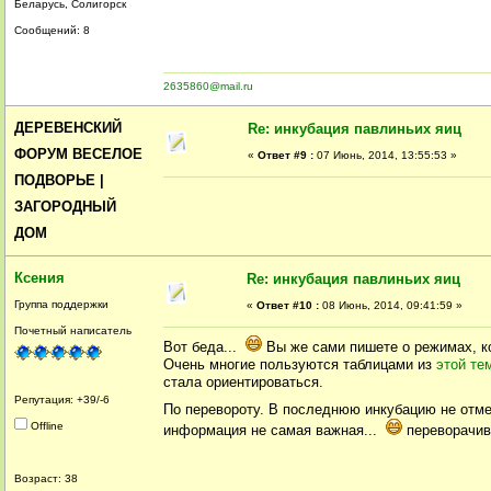
Беларусь, Солигорск
Сообщений: 8
2635860@mail.ru
ДЕРЕВЕНСКИЙ
Re: инкубация павлиньих яиц
ФОРУМ ВЕСЕЛОЕ
«
Ответ #9 :
07 Июнь, 2014, 13:55:53 »
ПОДВОРЬЕ |
ЗАГОРОДНЫЙ
ДОМ
Ксения
Re: инкубация павлиньих яиц
Группа поддержки
«
Ответ #10 :
08 Июнь, 2014, 09:41:59 »
Почетный написатель
Вот беда...
Вы же сами пишете о режимах, к
Очень многие пользуются таблицами из
этой те
стала ориентироваться.
Репутация: +39/-6
По перевороту. В последнюю инкубацию не отм
Offline
информация не самая важная...
переворачива
Возраст: 38