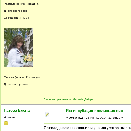
Расположение: Украина,
Днепропетровск
Сообщений: 4384
Оксана (можно Ксюша) из
Днепропетровска
Ласкаво просимо до берегів Дніпра!
Патова Елена
Re: инкубация павлиньих яиц
Новичок
«
Ответ #11 :
26 Июнь, 2014, 11:35:29 »
Я закладываю павлиньи яйца в инкубатор вмес