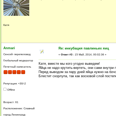
Катя
Anmari
Re: инкубация павлиньих яиц
Сенсей- перепеловод
«
Ответ #3 :
15 Май, 2014, 00:02:36 »
Глобальный модератор
Катя, вместе мы кого угодно выведем!
Почетный написатель
Яйца не надо крутить-вертеть, они сами внутри 
Перед выводом за пару дней яйца нужно на бочо
Блестит скорлупа, так как восковой слой постеп
Репутация: +30/-2
Offline
Возраст: 61
Расположение: Славный
город Ленинград-