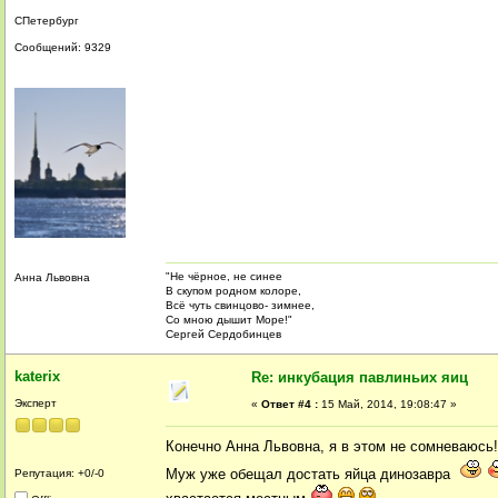
СПетербург
Сообщений: 9329
"Не чёрное, не синее
Анна Львовна
В скупом родном колоре,
Всё чуть свинцово- зимнее,
Со мною дышит Море!"
Сергей Сердобинцев
katerix
Re: инкубация павлиньих яиц
Эксперт
«
Ответ #4 :
15 Май, 2014, 19:08:47 »
Конечно Анна Львовна, я в этом не сомневаюсь
Муж уже обещал достать яйца динозавра
Репутация: +0/-0