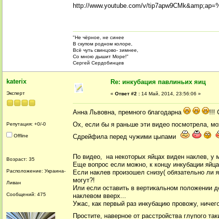
http://www.youtube.com/v/tip7apw9CMk&amp;ap
"Не чёрное, не синее
В скупом родном колоре,
Всё чуть свинцово- зимнее,
Со мною дышит Море!"
Сергей Сердобинцев
katerix
Re: инкубация павлиньих яиц
Эксперт
«
Ответ #2 :
14 Май, 2014, 23:56:06 »
Анна Львовна, премного благодарна
!!!
Ох, если бы я раньше эти видео посмотрела, 
Репутация: +0/-0
Offline
Сдрейфила перед чужими цыпами
По видео, на некоторых яйцах виден наклев, у 
Возраст: 35
Еще вопрос если можно, к концу инкубации яйца
Расположение: Украина-
Если наклев произошел снизу( обязательно ли я
могут?!
Ливан
Или если оставить в вертикальном положении д
Сообщений: 475
наклевом вверх...
Ужас, как первый раз инкубацию провожу, ничего
Простите, наверное от расстройства глупого т