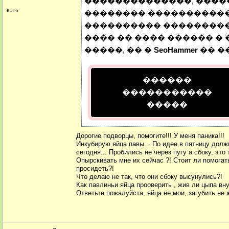
��������������, ���
Катя
�������� ����������� 
���������� ����������
���� �� ���� ������ � 
�����, �� �
SeoHammer
�� �
������
�����������
�����
Дорогие подворцы, помогите!!! У меня паника!!!
Инкубирую яйца павы... По идее в пятницу долж
сегодня... Пробились не через пугу а сбоку, это 
Опырскивать мне их сейчас ?! Стоит ли помогат
просидеть?!
Что делаю не так, что они сбоку высунулись?!
Как павлиньи яйца прооверить , жив ли цыпа вн
Ответьте пожалуйста, яйца не мои, загубить не