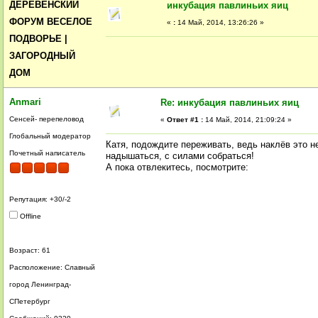
ДЕРЕВЕНСКИЙ
инкубация павлиньих яиц
ФОРУМ ВЕСЕЛОЕ
«
:
14 Май, 2014, 13:26:26 »
ПОДВОРЬЕ |
ЗАГОРОДНЫЙ
ДОМ
Anmari
Re: инкубация павлиньих яиц
Сенсей- перепеловод
«
Ответ #1 :
14 Май, 2014, 21:09:24 »
Глобальный модератор
Катя, подождите переживать, ведь наклёв это не
Почетный написатель
надышаться, с силами собраться!
А пока отвлекитесь, посмотрите:
Репутация: +30/-2
Offline
Возраст: 61
Расположение: Славный
город Ленинград-
СПетербург