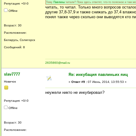
Тему
Павлины
читали? Пока здесь ответят, что-то полезное и там 
Репутация: +0/-0
читать, то читал. Только много вопросов остало
Offline
другие 37,8-37,9 и также снижать до 37,4 влаж
понял также через сколько они выводятся кто пи
Возраст: 30
Расположение:
Беларусь, Солигорск
Сообщений: 8
2635860@mail.ru
slav7777
Re: инкубация павлиньих яиц
Новичок
«
Ответ #9 :
07 Июнь, 2014, 13:55:53 »
неужели никто не инкубировал?
Репутация: +0/-0
Offline
Возраст: 30
Расположение: