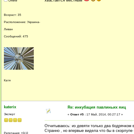
хвастается местным
Offline
Возраст: 35
Расположение: Украина-
Ливан
Сообщений: 475
Катя
katerix
Re: инкубация павлиньих яиц
Эксперт
«
Ответ #5 :
17 Май, 2014, 00:27:17 »
Отчитываюсь: из девяти только два бодрячком
Странно , но впервые видела что бы в скорлупе 
Репутация: +0/-0