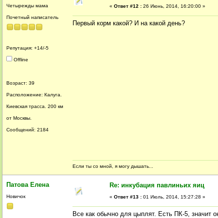
Четырежды мама
«
Ответ #12 :
26 Июнь, 2014, 16:20:00 »
Почетный написатель
Первый корм какой? И на какой день?
Репутация: +14/-5
Offline
Возраст: 39
Расположение: Калуга.
Киевская трасса. 200 км
от Москвы.
Сообщений: 2184
Если ты со мной, я могу дышать...
Патова Елена
Re: инкубация павлиньих яиц
Новичок
«
Ответ #13 :
01 Июль, 2014, 15:27:28 »
Все как обычно для цыплят. Есть ПК-5, значит о