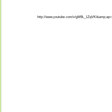
http://www.youtube.com/v/gW9L_1ZqVKI&amp;a