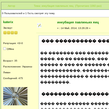
Автор
Тема: инкубация павлиньих яиц (Прочитано 1060 раз)
0 Пользователей и 1 Гость смотрят эту тему.
katerix
инкубация павлиньих яиц
Эксперт
«
:
14 Май, 2014, 13:26:26 »
��� ���������� ���
Репутация: +0/-0
Offline
�� ������� ��� �����
����, �� �� ������, �
Возраст: 35
����� � ��� �� ������
Расположение: Украина-
�����������, �������
Ливан
������������ � �����
Сообщений: 475
��������.
��������� ������
���� ��� ������ �����