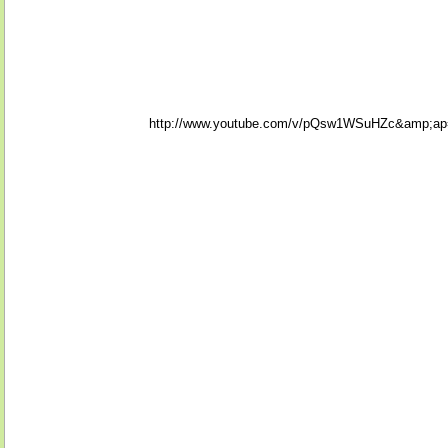
http://www.youtube.com/v/pQsw1WSuHZc&amp;a