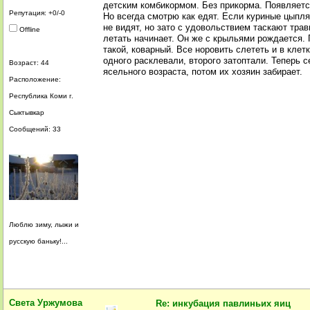
детским комбикормом. Без прикорма. Появляетс
Репутация: +0/-0
Но всегда смотрю как едят. Если куриные цыпля
не видят, но зато с удовольствием таскают тра
Offline
летать начинает. Он же с крыльями рождается. 
такой, коварный. Все норовить слететь и в клет
одного расклевали, второго затоптали. Теперь 
Возраст: 44
ясельного возраста, потом их хозяин забирает.
Расположение:
Республика Коми г.
Сыктывкар
Сообщений: 33
Люблю зиму, лыжи и
русскую баньку!...
Света Уржумова
Re: инкубация павлиньих яиц