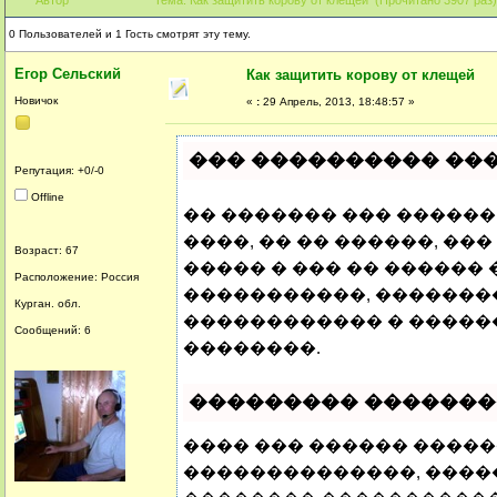
0 Пользователей и 1 Гость смотрят эту тему.
Егор Сельский
Как защитить корову от клещей
Новичок
«
:
29 Апрель, 2013, 18:48:57 »
��� ���������� ���
Репутация: +0/-0
Offline
�� ������� ��� �����
����, �� �� ������, �
Возраст: 67
����� � ��� �� ������
Расположение: Россия
�����������, �������
Курган. обл.
������������ � �����
Сообщений: 6
��������.
��������� ������
���� ��� ������ �����
��������������, ���