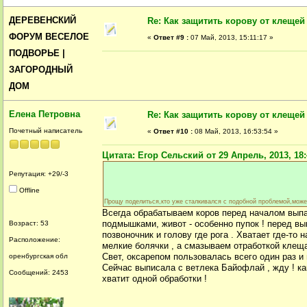
ДЕРЕВЕНСКИЙ
Re: Как защитить корову от клещей
ФОРУМ ВЕСЕЛОЕ
«
Ответ #9 :
07 Май, 2013, 15:11:17 »
ПОДВОРЬЕ |
ЗАГОРОДНЫЙ
ДОМ
Елена Петровна
Re: Как защитить корову от клещей
Почетный написатель
«
Ответ #10 :
08 Май, 2013, 16:53:54 »
Цитата: Егор Сельский от 29 Апрель, 2013, 18:
Репутация: +29/-3
Offline
Прощу поделиться,кто уже сталкивался с подобной проблемой,мож
Всегда обрабатываем коров перед началом выпас
подмышками, живот - особенно пупок ! перед вы
Возраст: 53
позвоночник и голову где рога . Хватает где-то 
Расположение:
мелкие болячки , а смазываем отработкой клеща
Свет, оксарепом пользовалась всего один раз и
оренбургская обл
Сейчас выписала с ветлека Байофлай , жду ! ка
Сообщений: 2453
хватит одной обработки !