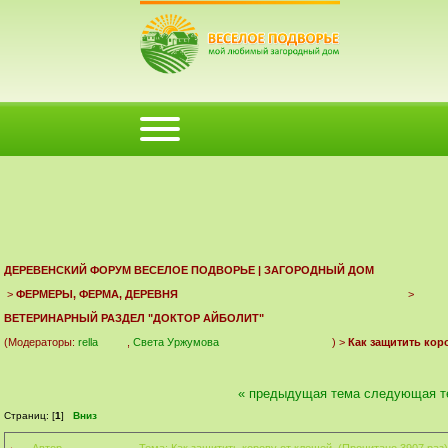
ФОРУМ
ПОМОЩЬ
КАЛЕНДАРЬ
ВОЙТИ
РЕГИСТРАЦИЯ
ДЕРЕВЕНСКИЙ ФОРУМ ВЕСЕЛОЕ ПОДВОРЬЕ | ЗАГОРОДНЫЙ ДОМ
>
ФЕРМЕРЫ, ФЕРМА, ДЕРЕВНЯ
>
ВЕТЕРИНАРНЫЙ РАЗДЕЛ "ДОКТОР АЙБОЛИТ"
(Модераторы:
rella
,
Света Уржумова
) >
Как защитить кор
« предыдущая тема
следующая т
Страниц: [
1
]
Вниз
Автор
Тема: Как защитить корову от клещей (Прочитано 3907 раз)