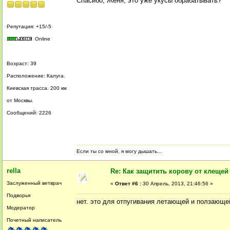
Спасибо, Женя, это уже укусы обрабатывать?
Репутация: +15/-5
Online
Возраст: 39
Расположение: Калуга.
Киевская трасса. 200 км
от Москвы.
Сообщений: 2226
Если ты со мной, я могу дышать...
rella
Re: Как защитить корову от клещей
Заслуженный ветврач
«
Ответ #6 :
30 Апрель, 2013, 21:46:56 »
Подворья
нет. это для отпугивания летающей и ползающей
Модератор
Почетный написатель