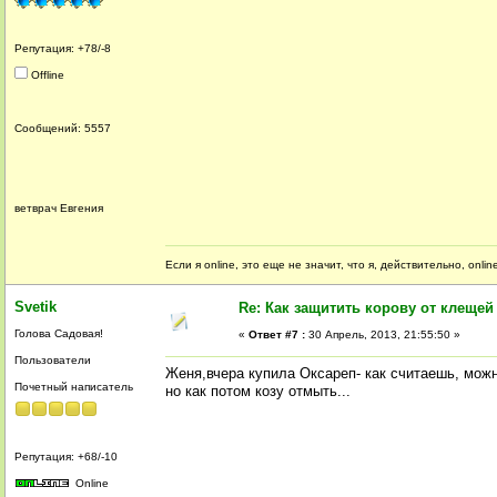
Репутация: +78/-8
Offline
Сообщений: 5557
ветврач Евгения
Если я online, это еще не значит, что я, действительно, onli
Svetik
Re: Как защитить корову от клещей
Голова Садовая!
«
Ответ #7 :
30 Апрель, 2013, 21:55:50 »
Пользователи
Женя,вчера купила Оксареп- как считаешь, мож
Почетный написатель
но как потом козу отмыть...
Репутация: +68/-10
Online