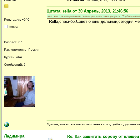
«
Ответ #8 :
01 Май, 2013, 13:19:24 »
Цитата: rella от 30 Апрель, 2013, 21:46:56
нет. это для отпугивания летающей и ползающей рати. Удобно мазат
Репутация: +0/-0
Rella,спасибо.Совет очень дельный,сегодня же
Offline
Возраст: 67
Расположение: Россия
Курган. обл.
Сообщений: 6
Лучшее, что есть в жизни человека - это дружба с другими 
Ладимира
Re: Как защитить корову от клещей