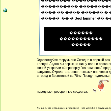
�������� ����������� 
���������� ����������
���� �� ���� ������ � 
�����, �� �
SeoHammer
�� �
������
�����������
�����
Здравствуйте форумчане.Сегодня в первый раз 
клещей.Ладно бы серых,на них у нас не особо 
женой устроили ей проверку "на вшивость",врод
защитить.Обработать репеллентами-они через д
в город в Зооветснаб за 70км.Прощу поделитьс
народные проверенные средства.
Лучшее, что есть в жизни человека - это дружба с другими 