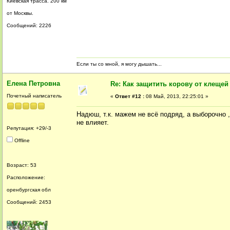
Киевская трасса. 200 км
от Москвы.
Сообщений: 2226
Если ты со мной, я могу дышать...
Елена Петровна
Re: Как защитить корову от клещей
Почетный написатель
«
Ответ #12 :
08 Май, 2013, 22:25:01 »
Надюш, т.к. мажем не всё подряд, а выборочно ,
не влияет.
Репутация: +29/-3
Offline
Возраст: 53
Расположение:
оренбургская обл
Сообщений: 2453