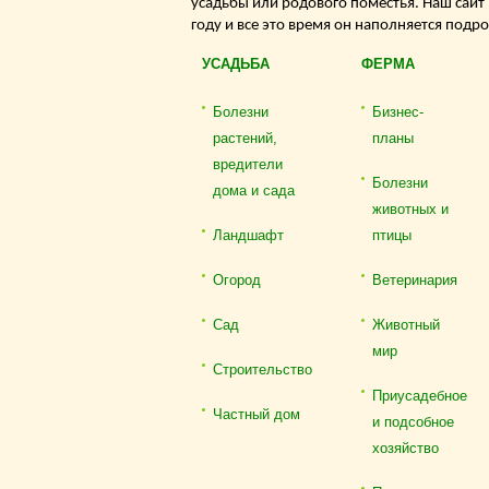
усадьбы или родового поместья. Наш сайт
году и все это время он наполняется подр
УСАДЬБА
ФЕРМА
Болезни
Бизнес-
растений,
планы
вредители
Болезни
дома и сада
животных и
Ландшафт
птицы
Огород
Ветеринария
Сад
Животный
мир
Строительство
Приусадебное
Частный дом
и подсобное
хозяйство