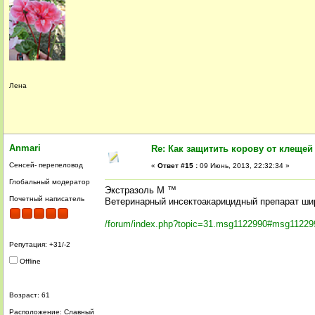
Лена
Anmari
Re: Как защитить корову от клещей
Сенсей- перепеловод
«
Ответ #15 :
09 Июнь, 2013, 22:32:34 »
Глобальный модератор
Экстразоль М ™
Почетный написатель
Ветеринарный инсектоакарицидный препарат шир
/forum/index.php?topic=31.msg1122990#msg11229
Репутация: +31/-2
Offline
Возраст: 61
Расположение: Славный