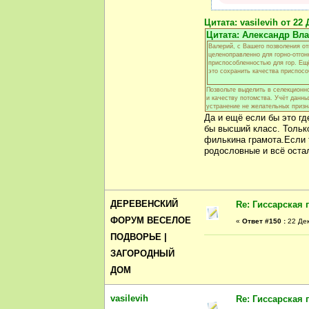
Цитата: vasilevih от 22 
Цитата: Александр Вла
Валерий, с Вашего позволения от
целеноправленно для горно-отго
приспособленностью для гор. Ещё
это сохранить качества приспосо
Позвольте выделить в селекционно
и качеству потомства. Учёт данн
устранение не желательных призн
Да и ещё если бы это г
бы высший класс. Только
филькина грамота.Если 
родословные и всё остал
ДЕРЕВЕНСКИЙ
Re: Гиссарская 
ФОРУМ ВЕСЕЛОЕ
«
Ответ #150 :
22 Дек
ПОДВОРЬЕ |
ЗАГОРОДНЫЙ
ДОМ
vasilevih
Re: Гиссарская 