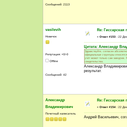
Сообщений: 2113
vasilevih
Re: Гиссарская 
Новичок
«
Ответ #153 :
22 Дек
Цитата: Александр Влад
Здравствуйте, согласен абсолютно
Репутация: +0/-0
официальные структуры относятся 
учёт может только сам заводчик. 
Offline
свидетельства.
Александр Владимирович
результат.
Сообщений: 42
Александр
Re: Гиссарская 
Владимирович
«
Ответ #154 :
22 Дек
Почетный написатель
Андрей Васильевич, согл