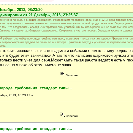
Декабрь, 2013, 08:23:30
димирович от 21 Декабрь, 2013, 23:25:37
вечу не в личные, а в общие сообщения. Разведением гиссарских овец, ещё с 12-14 века тюрские пле
нного содержания, с минимальными затратами и максимально полезной продуктивностью. Порода уника
 тем, что создавалась исходя из географических условий, как бы изолированно и не было смешенности
бляемости к горно-пастбищному содержанию. Сохранить в чистоте породы. Отсюда и костяк, и формы.
й работе - это отбор производителей по комплексу признаков - по костяку, экстерьеру (фенотипу) и ге
ых о происхождении предков по линии отца и матери. Грамотный подход к усилению и закреплению пол
аков.
де то фиксировалось как с лошадьми и собаками я имею в виду родослов
 кто будет этим заниматься А так то что написано шариковой ручкой это
только вести учёт для себя.Может быть такая работа ведётся есть у ги
ьное но я пока об этом ничего не знаю...
Записан
порода, требования, стандарт, типы...
абрь, 2013, 10:23:17 »
Записан
порода, требования, стандарт, типы...