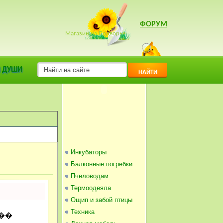
ФОРУМ
Магазин на Подворье
Ы
>
ПОРОДЫ ОВЕЦ
 ДУШИ
НАЙТИ
Инкубаторы
Балконные погребки
Пчеловодам
Термоодеяла
Ощип и забой птицы
Техника
��