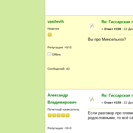
vasilevih
Re: Гиссарская 
Новичок
«
Ответ #158 :
22 Дек
Вы про Минсельхоз?
Репутация: +0/-0
Offline
Сообщений: 42
Александр
Re: Гиссарская 
Владимирович
«
Ответ #159 :
22 Дек
Почетный написатель
Если разговор про племе
родословными, то всё с
Репутация: +0/-0