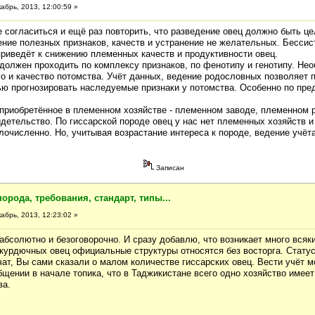
абрь, 2013, 12:00:59 »
е согласиться и ещё раз повторить, что разведение овец должно быть ц
ение полезных признаков, качеств и устранение не желательных. Бесси
приведёт к снижению племенных качеств и продуктивности овец.
должен проходить по комплексу признаков, по фенотипу и генотипу. Не
о и качество потомства. Учёт данных, ведение родословных позволяет 
ью прогнозировать наследуемые признаки у потомства. Особенно по пре
приобретённое в племенном хозяйстве - племенном заводе, племенном 
детельство. По гиссарской породе овец у нас нет племенных хозяйств и
лочисленно. Но, учитывая возрастание интереса к породе, ведение учёт
Записан
порода, требования, стандарт, типы...
абрь, 2013, 12:23:02 »
абсолютно и безоговорочно. И сразу добавлю, что возникает много всяких 
курдючных овец официальные структуры относятся без восторга. Стату
чат, Вы сами сказали о малом количестве гиссарских овец. Вести учёт 
бщении в начале топика, что в Таджикистане всего одно хозяйство имее
ва.