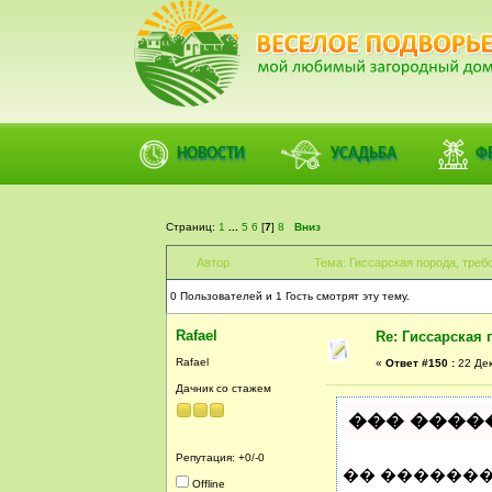
ФОРУМ
ПОМОЩЬ
КАЛЕНДАРЬ
ВОЙТИ
РЕГИСТ
ДЕРЕВЕНСКИЙ ФОРУМ ВЕСЕЛОЕ ПОДВОРЬЕ | ЗАГ
НОВОСТИ
УСАДЬБА
Ф
>
ГИССАРСКАЯ ПОРОДА ОВЕЦ
(Модератор:
Бывалый
)
Страниц:
1
...
5
6
[
7
]
8
Вниз
Автор
Тема: Гиссарская порода, требо
0 Пользователей и 1 Гость смотрят эту тему.
Rafael
Re: Гиссарская 
Rafael
«
Ответ #150 :
22 Дек
Дачник со стажем
��� ����
Репутация: +0/-0
�� �������
Offline