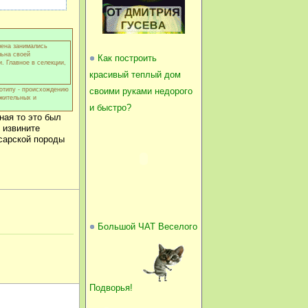
мена занимались
льна своей
Как построить
. Главное в селекции,
красивый теплый дом
своими руками недорого
нотипу - происхождению
ожительных и
и быстро?
ная то это был
 извините
ссарской породы
Большой ЧАТ Веселого
Подворья!