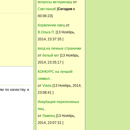
вопросы ветеринару
от
мало минусов ставил .....
СветланаК
[
Сегодня
в
Anmari
00:06:23]
13 Ноябрь, 2014, 00:00:34
Кормление овец
от
Да ладно пугать-то! У каждого
В.Ольга П.
[13 Ноябрь,
есть своё мнение,
2014, 23:37:35 ]
независимо от минусов и
вход на личные странички
плюсов. Шутники, однако!
от
белый кит
[13 Ноябрь,
Анатолий 1953
2014, 23:35:17 ]
12 Ноябрь, 2014, 21:33:31
КОНКУРС на лучший
Наоборот , будут спать крепко
символ...
! С сознанием выполненного
от
Vlada
[13 Ноябрь, 2014,
ям по качеству и
долга !
23:08:41 ]
Сибирка
Инкубация перепелиных
12 Ноябрь, 2014, 20:51:20
яиц...
Шила в мешке не утаишь
от
Лампец
[13 Ноябрь,
2014, 23:07:31 ]