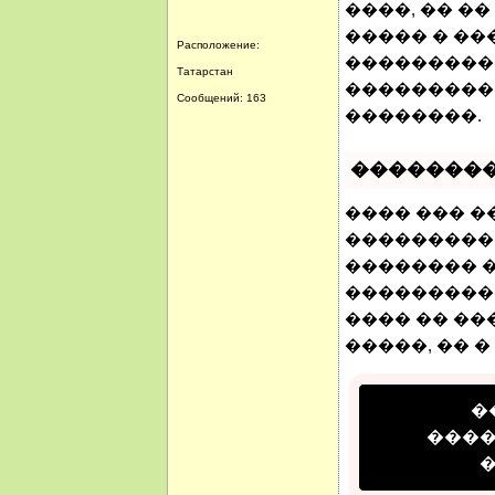
����, �� �
����� � ��
Расположение:
���������
Татарстан
���������
Сообщений: 163
��������.
�������
���� ��� �
���������
�������� �
����������
���� �� ��
�����, �� �
�
���