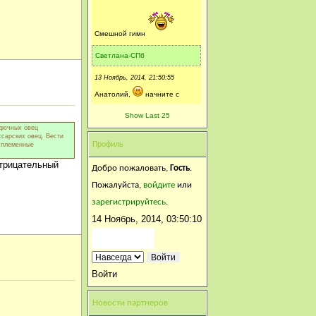
Смешной гимн
Светлана-СПб
13 Ноябрь, 2014, 21:50:55
Анатолий,
начните с
разучивания гимна Подворья,
Show Last 25
рдючных овец
что ли)))
ссарских овец. Вести
Профиль
ь племенные
/forum/index.php?topic=1224.0
отрицательный
Анатолий 1953
Добро пожаловать,
Гость
.
Пожалуйста,
войдите
или
13 Ноябрь, 2014, 21:43:22
зарегистрируйтесь
.
Модераторы ! Просим
14 Ноябрь, 2014, 03:50:10
сделать караоке на форуме !
Впереди долгие зимние
вечера .... Будем петь хором
Войти
и по одиночке ! Кто за ?
Сибирка
Новости партнеров