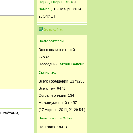
Породы перепелов
от
Лампец
[13 Ноябрь, 2014,
Всем
23:04:41 ]
наминусившим сегодня ночью
будут сниться кошмары
Кто на сайте:
Svetik
Пользователей
12 Ноябрь, 2014, 20:27:19
Всего пользователей:
Да, к Н.г.- будет
22532
обнародовано- кто кого
Последний:
Arthur Balfour
сминусовал! Все тайное-
Статистика
станет явным!!!
Всего сообщений: 1379233
Анатолий 1953
Всего тем: 6471
12 Ноябрь, 2014, 19:13:56
Сегодня онлайн: 134
Света , чем больше врагов
Максимум онлайн: 457
тем ценнее друзья !
(17 Апрель, 2011, 21:29:54 )
, учётами,
Анатолий 1953
Пользователи Online
12 Ноябрь, 2014, 16:42:54
Пользователи: 3
Подготовка земли для