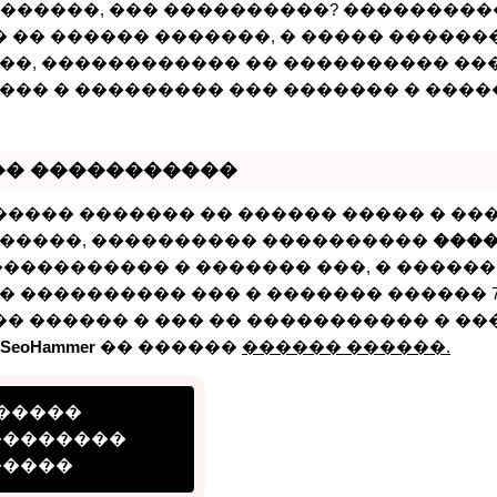
� ������, ��� ����������? ��������
� �� ������ �������, � ����� ������
��, ������������ �� ���������� ��
��� � ��������� ��� ������� � ���
�� �����������
����� ������� �� ������ ����� � ��
�����, ���������� ����������
���
���������� � ������� ���, � ������
 ���������� ��� � ������� ������ 7
�� ������ � ��� �� ����������� � ���
SeoHammer
�� ������
������ ������.
�����
��������
�����