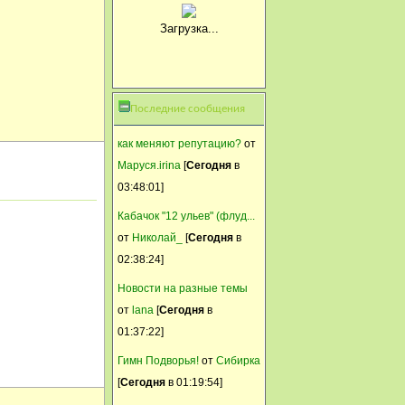
13 Ноябрь, 2014, 12:27:27
Анатолий , у тебя есть
Загрузка...
возможность исправить
ситуацию. И эту ночь спать
спокойно
Последние сообщения
Anmari
как меняют репутацию?
от
13 Ноябрь, 2014, 12:19:52
Маруся.irina
[
Сегодня
в
Anmari
03:48:01]
13 Ноябрь, 2014, 12:07:02
Кабачок "12 ульев" (флуд...
Надо о хорошем думать
от
Николай_
[
Сегодня
в
перед сном, а ещё лучше
02:38:24]
объединить с прогулкой по
Новости на разные темы
лунной дорожке, тогда
от
lana
[
Сегодня
в
спаться будет... крепко.
01:37:22]
Анатолий 1953
Гимн Подворья!
от
Сибирка
13 Ноябрь, 2014, 11:22:58
[
Сегодня
в 01:19:54]
Плохо спал все потому что