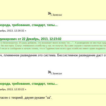
Записан
порода, требования, стандарт, типы...
абрь, 2013, 12:29:32 »
имирович от 22 Декабрь, 2013, 12:23:02
 и безоговорочно. И сразу добавлю, что возникает много всяких "но...." . К разведению не местных ку
без восторга. Статус племенного хозяйства у нас не получат, Вы сами сказали о малом количестве ги
Я писал в сообщении в начале топика, что в Таджикистане всего одно хозяйство имеет право выдават
, племенное разведение это система. Бессистемное разведение даст 
Записан
порода, требования, стандарт, типы...
абрь, 2013, 12:33:22 »
асен с теорией, двумя руками "за".