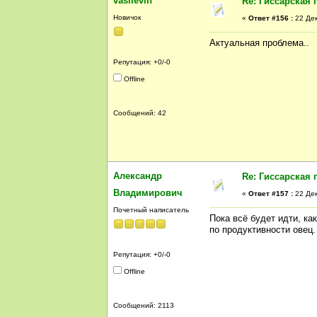
vasilevih
Re: Гиссарская 
Новичок
«
Ответ #156 :
22 Дек
Актуальная проблема..
Репутация: +0/-0
Offline
Сообщений: 42
Александр
Re: Гиссарская 
Владимирович
«
Ответ #157 :
22 Дек
Почетный написатель
Пока всё будет идти, ка
по продуктивности овец
Репутация: +0/-0
Offline
Сообщений: 2113