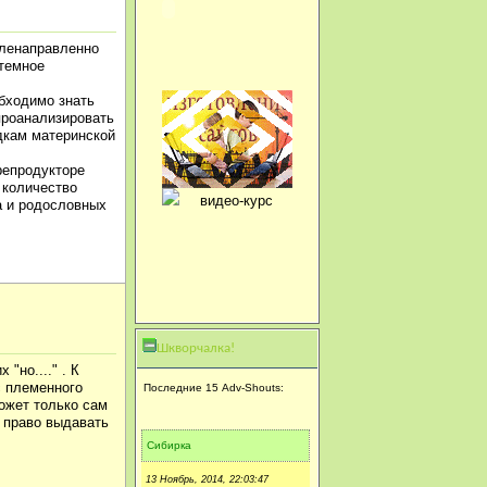
еленаправленно
стемное
обходимо знать
проанализировать
дкам материнской
репродукторе
 количество
а и родословных
Шкворчалка!
"но...." . К
с племенного
Последние 15 Adv-Shouts:
может только сам
т право выдавать
Сибирка
13 Ноябрь, 2014, 22:03:47