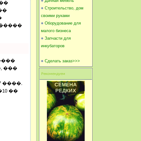
Дачная мебель
���
Строительство, дом
��
своими руками
�
Оборудование для
������
малого бизнеса
Запчасти для
инкубаторов
����
Сделать заказ>>>
�
, ���
Рекомендуем
 ����.
10 ��