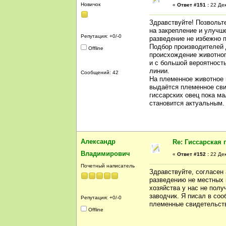
Новичок
«
Ответ #151 :
22 Дек
Здравствуйте! Позвольт
на закрепление и улучш
Репутация: +0/-0
разведение не избежно 
Подбор производителей 
Offline
происхождение животног
и с большой вероятност
линии.
Сообщений: 42
На племенное животное 
выдаётся племенное сви
гиссарских овец пока ма
становится актуальным.
Александр
Re: Гиссарская 
Владимирович
«
Ответ #152 :
22 Дек
Почетный написатель
Здравствуйте, согласен 
разведению не местных 
хозяйства у нас не полу
заводчик. Я писал в соо
Репутация: +0/-0
племенные свидетельст
Offline