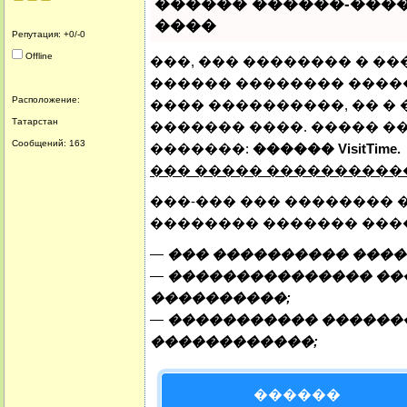
������ ������-�����
����
Репутация: +0/-0
Offline
���, ��� �������� � ��
������ �������� �����
Расположение:
���� ����������, �� �
Татарстан
������� ����. ����� �
Сообщений: 163
�������:
������ VisitTime.
��� ����� ���������
���-��� ��� �������� 
�������� ������� ���
—
��� ���������� ����
—
��������������� ���
����������;
—
����������� ������
������������;
������