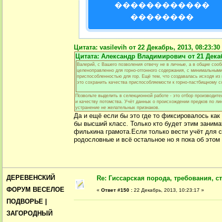
������������
��������
Цитата: vasilevih от 22 Декабрь, 2013, 08:23:30
Цитата: Александр Владимирович от 21 Декабр
Валерий, с Вашего позволения отвечу не в личные, а в общие соо
целеноправленно для горно-отгонного содержания, с минимальным
приспособленностью для гор. Ещё тем, что создавалась исходя из 
это сохранить качества приспособляемости к горно-пастбищному с
Позвольте выделить в селекционной работе - это отбор производите
и качеству потомства. Учёт данных о происхождении предков по ли
устранение не желательных признаков.
Да и ещё если бы это где то фиксировалось как
бы высший класс. Только кто будет этим занима
филькина грамота.Если только вести учёт для с
родословные и всё остальное но я пока об этом 
ДЕРЕВЕНСКИЙ
Re: Гиссарская порода, требования, ст
ФОРУМ ВЕСЕЛОЕ
«
Ответ #150 :
22 Декабрь, 2013, 10:23:17 »
ПОДВОРЬЕ |
ЗАГОРОДНЫЙ