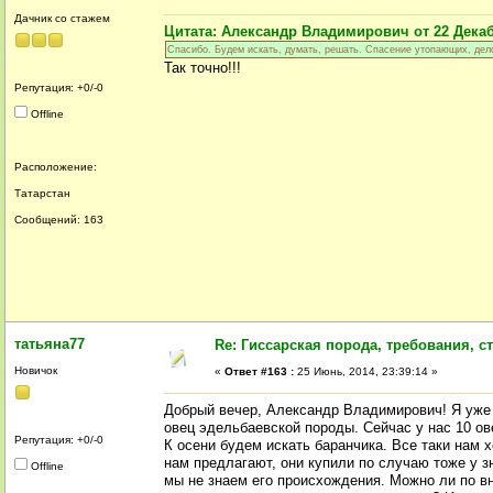
Дачник со стажем
Цитата: Александр Владимирович от 22 Декабр
Спасибо. Будем искать, думать, решать. Спасение утопающих, дел
Так точно!!!
Репутация: +0/-0
Offline
Расположение:
Татарстан
Сообщений: 163
татьяна77
Re: Гиссарская порода, требования, ст
Новичок
«
Ответ #163 :
25 Июнь, 2014, 23:39:14 »
Добрый вечер, Александр Владимирович! Я уже 
овец эдельбаевской породы. Сейчас у нас 10 ов
Репутация: +0/-0
К осени будем искать баранчика. Все таки нам 
нам предлагают, они купили по случаю тоже у з
Offline
мы не знаем его происхождения. Можно ли по в