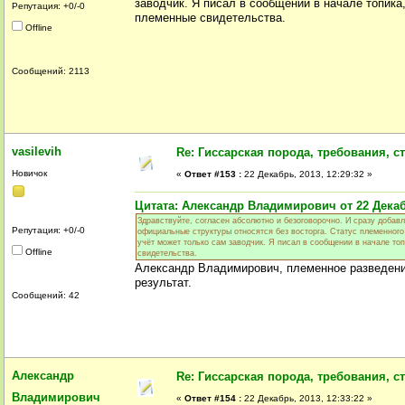
заводчик. Я писал в сообщении в начале топика
Репутация: +0/-0
племенные свидетельства.
Offline
Сообщений: 2113
vasilevih
Re: Гиссарская порода, требования, ст
Новичок
«
Ответ #153 :
22 Декабрь, 2013, 12:29:32 »
Цитата: Александр Владимирович от 22 Декабр
Здравствуйте, согласен абсолютно и безоговорочно. И сразу добавлю
Репутация: +0/-0
официальные структуры относятся без восторга. Статус племенного 
учёт может только сам заводчик. Я писал в сообщении в начале то
Offline
свидетельства.
Александр Владимирович, племенное разведени
результат.
Сообщений: 42
Александр
Re: Гиссарская порода, требования, ст
Владимирович
«
Ответ #154 :
22 Декабрь, 2013, 12:33:22 »