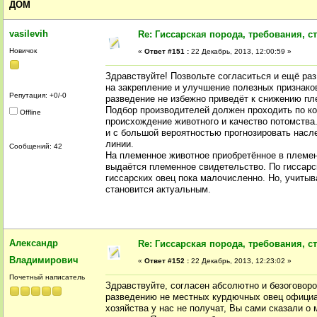
ДОМ
vasilevih
Re: Гиссарская порода, требования, ст
Новичок
«
Ответ #151 :
22 Декабрь, 2013, 12:00:59 »
Здравствуйте! Позвольте согласиться и ещё раз
на закрепление и улучшение полезных признако
Репутация: +0/-0
разведение не избежно приведёт к снижению пл
Подбор производителей должен проходить по ко
Offline
происхождение животного и качество потомства
и с большой вероятностью прогнозировать насл
линии.
Сообщений: 42
На племенное животное приобретённое в племен
выдаётся племенное свидетельство. По гиссарск
гиссарских овец пока малочисленно. Но, учитыв
становится актуальным.
Александр
Re: Гиссарская порода, требования, ст
Владимирович
«
Ответ #152 :
22 Декабрь, 2013, 12:23:02 »
Почетный написатель
Здравствуйте, согласен абсолютно и безоговорочн
разведению не местных курдючных овец официал
хозяйства у нас не получат, Вы сами сказали о