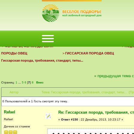
ФОРУМ
ПОМОЩЬ
КАЛЕНДАРЬ
ВОЙТИ
РЕГИСТРАЦИЯ
ДЕРЕВЕНСКИЙ ФОРУМ ВЕСЕЛОЕ ПОДВОРЬЕ | ЗАГОРОДНЫЙ ДОМ
>
ФЕРМЕРЫ, ФЕРМА, ДЕРЕВНЯ
>
ПОД
ПОРОДЫ ОВЕЦ
>
ГИССАРСКАЯ ПОРОДА ОВЕЦ
Гиссарская порода, требования, стандарт, типы...
« предыдущая тема
Страниц:
1
...
5
6
[
7
]
8
Вниз
Автор
Тема: Гиссарская порода, требования, стандарт, типы... (П
0 Пользователей и 1 Гость смотрят эту тему.
Rafael
Re: Гиссарская порода, требования, ст
Rafael
«
Ответ #150 :
22 Декабрь, 2013, 10:23:17 »
Дачник со стажем