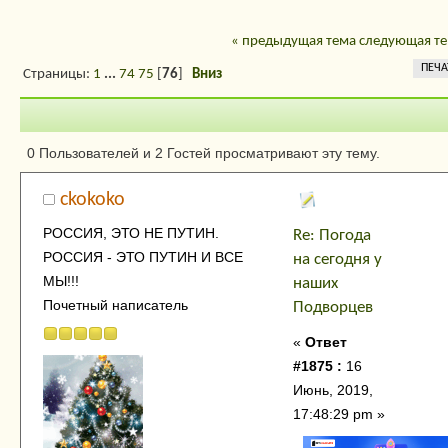
« предыдущая тема
следующая те
ПЕЧА
Страницы:
1
...
74
75
[
76
]
Вниз
Автор
Тема: Погода на
0 Пользователей и 2 Гостей просматривают эту тему.
сегодня у наших Подворцев (Прочитано
ckokoko
343783 раз)
РОССИЯ, ЭТО НЕ ПУТИН.
Re: Погода
РОССИЯ - ЭТО ПУТИН И ВСЕ
на сегодня у
МЫ!!!
наших
Почетный написатель
Подворцев
«
Ответ
#1875 :
16
Июнь, 2019,
17:48:29 pm »