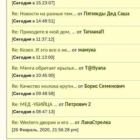
[
Сегодня
в 15:23:07]
Re: Новости на разные тем...
от
Пятижды Дед Саша
[
Сегодня
в 14:48:51]
Re: Приходите в мой дом, ...
от
ТатианаП
[
Сегодня
в 11:37:12]
Re: Козел. И это все о не...
от
мамука
[
Сегодня
в 11:13:00]
Re: Мечта обретает крылья...
от
T@tiyana
[
Сегодня
в 10:45:00]
Re: Качество молока крупн...
от
Борис Семенович
[
Сегодня
в 09:48:58]
Re: МЕД -УБИЙЦА ...
от
Петрович 2
[
Сегодня
в 08:47:13]
Re: Western-дворик и его ...
от
ЛанаСтрелка
[26 Февраль, 2020, 21:56:28 pm]