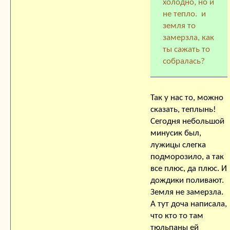
холодно, но и
не тепло. и
земля то
замерзла, как
ты сажать то
собралась?
Так у нас то, можно
сказать, теплынь!
Сегодня небольшой
минусик был,
лужицы слегка
подморозило, а так
все плюс, да плюс. И
дождики поливают.
Земля не замерзла.
А тут доча написала,
что кто то там
тюльпаны ей