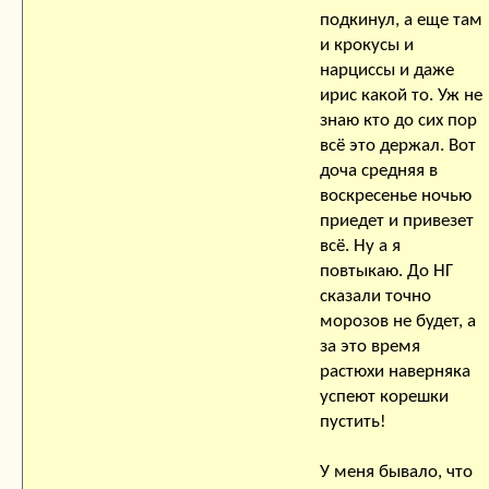
подкинул, а еще там
и крокусы и
нарциссы и даже
ирис какой то. Уж не
знаю кто до сих пор
всё это держал. Вот
доча средняя в
воскресенье ночью
приедет и привезет
всё. Ну а я
повтыкаю. До НГ
сказали точно
морозов не будет, а
за это время
растюхи наверняка
успеют корешки
пустить!
У меня бывало, что