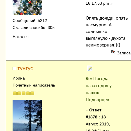
16:17:53 pm »
Опять дожди, опять
Сообщений: 5212
пасмурно. А
Сказали спасибо: 305
солнышко
Наталья
выглянуло - духота
неимоверная!(((
Записа
тунгус
Ирина
Re: Погода
Почетный написатель
на сегодня у
наших
Подворцев
«
Ответ
#1878 :
18
Август, 2019,