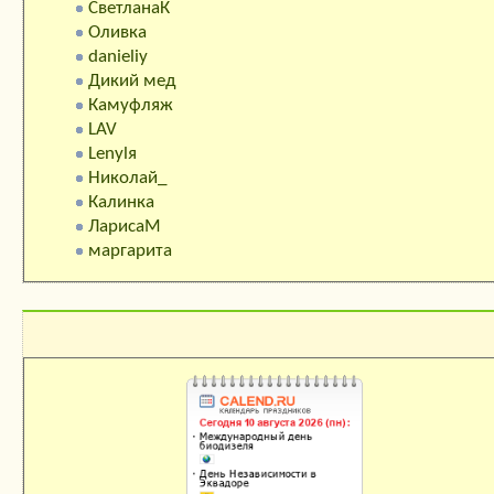
СветланаК
Оливка
danieliy
Дикий мед
Камуфляж
LAV
Lenylя
Николай_
Калинка
ЛарисаМ
маргарита
Календарь праздников