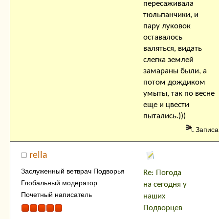
пересаживала
тюльпанчики, и
пару луковок
оставалось
валяться, видать
слегка землей
замараны были, а
потом дождиком
умыты, так по весне
еще и цвести
пытались.)))
Записа
rella
Заслуженный ветврач Подворья
Re: Погода
Глобальный модератор
на сегодня у
Почетный написатель
наших
Подворцев