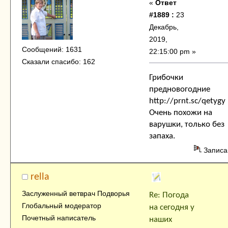
«
Ответ
#1889 :
23
Декабрь,
2019,
Сообщений: 1631
22:15:00 pm »
Сказали спасибо: 162
Грибочки
предновогодние
http://prnt.sc/qetygy
Очень похожи на
варушки, только без
запаха.
Записа
rella
Заслуженный ветврач Подворья
Re: Погода
Глобальный модератор
на сегодня у
Почетный написатель
наших