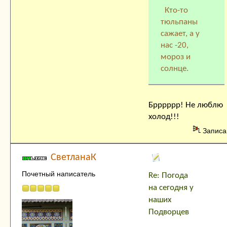
Кто-то
тюльпаны
сажает, а у
нас -20,
мороз и
солнце.
Брррррр! Не люблю
холод!!!
Записа
СветланаК
Почетный написатель
Re: Погода
на сегодня у
наших
Подворцев