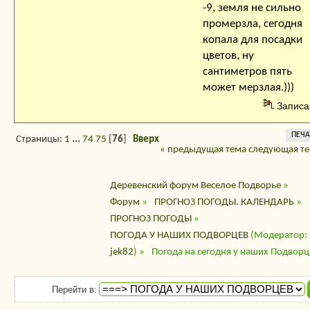
-9, земля не сильно
промерзла, сегодня
копала для посадки
цветов, ну
сантиметров пять
может мерзлая.)))
Записа
ПЕЧА
Страницы:
1
...
74
75
[
76
]
Вверх
« предыдущая тема
следующая те
Деревенский форум Веселое Подворье
»
Форум
»
ПРОГНОЗ ПОГОДЫ. КАЛЕНДАРЬ
»
ПРОГНОЗ ПОГОДЫ
»
ПОГОДА У НАШИХ ПОДВОРЦЕВ
(Модератор:
jek82
) »
Погода на сегодня у наших Подворц
Перейти в: