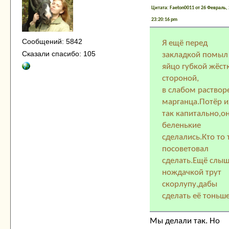
Цитата: Faeton0011 от 26 Февраль, 
23:20:16 pm
Сообщений: 5842
Я ещё перед
Сказали спасибо: 105
закладкой помыл
яйцо губкой жёст
стороной,
в слабом раствор
марганца.Потёр и
так капитально,о
беленькие
сделались.Кто то 
посоветовал
сделать.Ещё слы
нождачкой трут
скорлупу,дабы
сделать её тоньше
Мы делали так. Но