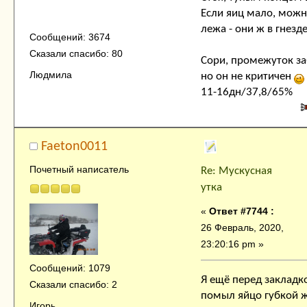
Если яиц мало, можн
лежа - они ж в гнезд
Сообщений: 3674
Сказали спасибо: 80
Сори, промежуток за
Людмила
но он не критичен
11-16дн/37,8/65%
Faeton0011
Почетный написатель
Re: Мускусная
утка
«
Ответ #7744 :
26 Февраль, 2020,
23:20:16 pm »
Сообщений: 1079
Я ещё перед закладк
Сказали спасибо: 2
помыл яйцо губкой 
Игорь