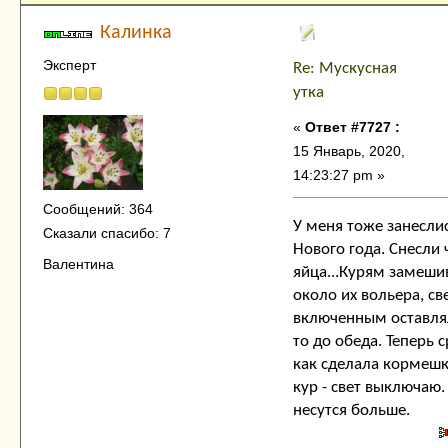
Калинка
Эксперт
Re: Мускусная
утка
«
Ответ #7727 :
15 Январь, 2020,
14:23:27 pm »
Сообщений: 364
У меня тоже занеслис
Сказали спасибо: 7
Нового года. Снесли
Валентина
яйца...Курям замеши
около их вольера, св
включенным оставлял
то до обеда. Теперь с
как сделала кормешк
кур - свет выключаю.
несутся больше.