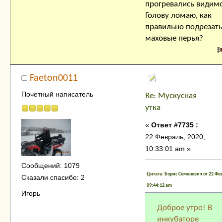
прогревались видимо
Голову ломаю, как
правильно подрезат
маховые перья?
Faeton0011
Почетный написатель
Re: Мускусная
утка
«
Ответ #7735 :
22 Февраль, 2020,
10:33:01 am »
Сообщений: 1079
Цитата: Борис Семенович от 22 Фев
Сказали спасибо: 2
09:44:12 am
Игорь
Доброе утро! В
инкубаторе