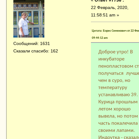
22 Февраль, 2020,
11:58:51 am »
Цитата: Борис Семенович от 22 Фев
09:44:12 am
Сообщений: 1631
Сказали спасибо: 162
Доброе утро! В
инкубаторе
пенопластовом с
получаться лучше
чем в суро, но
температуру
устанавливаю 39.
Курица прошлым
летом хорошо
вывела, но потом
часть покалечила
своими лапами.
Индоутка - сказал