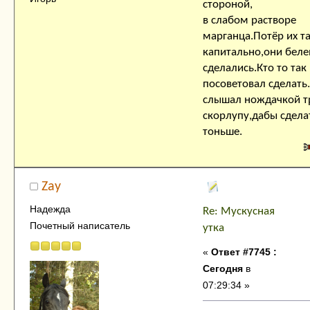
стороной,
в слабом растворе
марганца.Потёр их т
капитально,они беле
сделались.Кто то так
посоветовал сделать
слышал нождачкой т
скорлупу,дабы сдела
тоньше.
Zay
Надежда
Re: Мускусная
Почетный написатель
утка
«
Ответ #7745 :
Сегодня
в
07:29:34 »