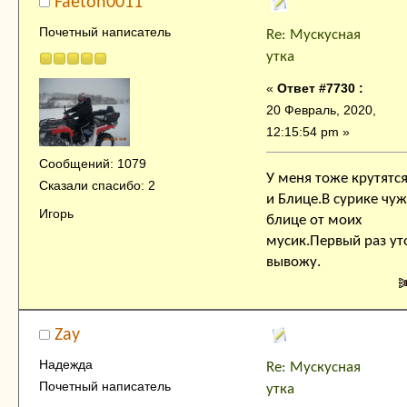
Faeton0011
Почетный написатель
Re: Мускусная
утка
«
Ответ #7730 :
20 Февраль, 2020,
12:15:54 pm »
Сообщений: 1079
У меня тоже крутятся
Сказали спасибо: 2
и Блице.В сурике чуж
Игорь
блице от моих
мусик.Первый раз ут
вывожу.
Zay
Надежда
Re: Мускусная
Почетный написатель
утка