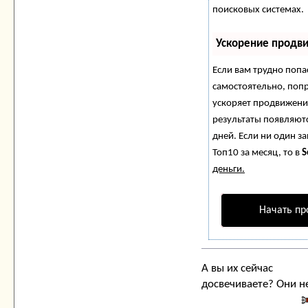
поисковых системах.
Ускорение продв
Если вам трудно попа
самостоятельно, поп
ускоряет продвижение
результаты появляютс
дней. Если ни один за
Топ10 за месяц, то в
S
деньги.
Начать пр
А вы их сейчас
досвечиваете? Они н