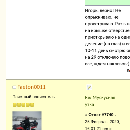
Игорь, верно! Не
опрыскиваю, не
проветриваю. Раз в 
на крышке отверстие
приоткрываю на одн
деление (на глаз) и в
10-11 день смотрю о
на 29 отключаю пово
все, ждем наклевов:)
Faeton0011
Почетный написатель
Re: Мускусная
утка
«
Ответ #7740 :
25 Февраль, 2020,
16:01:21 pm »