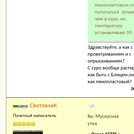
пенопластовом с
получаться лучше
чем в суро, но
температуру
устанавливаю 39.
Здравствуйте, а как с
проветриванием и с
опрыскиванием?
С суро вообще расте
как быть с Блицем,о
как пенопластовый?
СветланаК
Почетный написатель
Re: Мускусная
утка
«
Ответ #7736 :