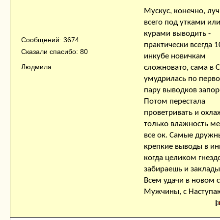
Мускус, конечно, лу
всего под утками ил
курами выводить -
Сообщений: 3674
практически всегда 1
Сказали спасибо: 80
инкубе новичкам
Людмила
сложновато, сама в 
умудрилась по перво
пару выводков запоро
Потом перестала
проветривать и охла
только влажность ме
все ок. Самые дружн
крепкие выводы в ин
когда целиком гнезд
забираешь и заклады
Всем удачи в новом с
Мужчины, с Наступ