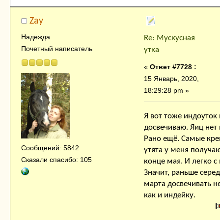
Zay
Надежда
Re: Мускусная
Почетный написатель
утка
«
Ответ #7728 :
15 Январь, 2020,
18:29:28 pm »
Я вот тоже индоуток 
досвечиваю. Яиц нет 
Рано ещё. Самые кре
Сообщений: 5842
утята у меня получаю
Сказали спасибо: 105
конце мая. И легко с
Значит, раньше сере
марта досвечивать не
как и индейку.