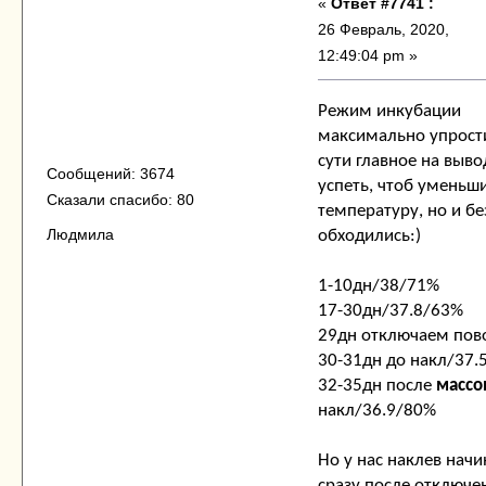
«
Ответ #7741 :
26 Февраль, 2020,
12:49:04 pm »
Режим инкубации
максимально упрост
сути главное на выво
Сообщений: 3674
успеть, чтоб уменьш
Сказали спасибо: 80
температуру, но и бе
Людмила
обходились:)
1-10дн/38/71%
17-30дн/37.8/63%
29дн отключаем пов
30-31дн до накл/37.
32-35дн после
массо
накл/36.9/80%
Но у нас наклев начи
сразу после отключе