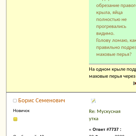
обрезание правог
крыла, яйца
полностью не
прогревались
видимо.
Голову ломаю, ка
правильно подре
маховые перья?
На одном крыле под
маховые перья через
Борис Семенович
Новичок
Re: Мускусная
утка
«
Ответ #7737 :