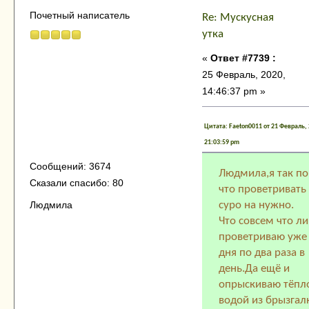
Почетный написатель
Re: Мускусная
утка
«
Ответ #7739 :
25 Февраль, 2020,
14:46:37 pm »
Цитата: Faeton0011 от 21 Февраль, 
21:03:59 pm
Сообщений: 3674
Людмила,я так п
Сказали спасибо: 80
что проветривать
Людмила
суро на нужно.
Что совсем что л
проветриваю уже
дня по два раза в
день.Да ещё и
опрыскиваю тёпл
водой из брызгал