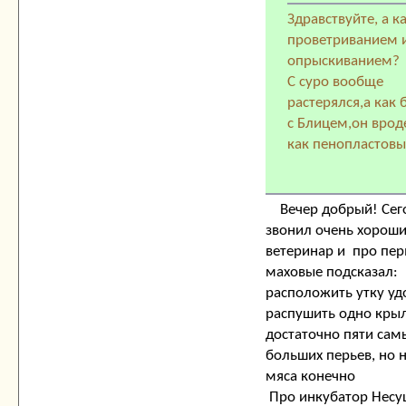
Здравствуйте, а ка
проветриванием и
опрыскиванием?
С суро вообще
растерялся,а как 
с Блицем,он врод
как пенопластов
Вечер добрый! Сег
звонил очень хорош
ветеринар и про пер
маховые подсказал:
расположить утку уд
распушить одно кры
достаточно пяти сам
больших перьев, но н
мяса конечно
Про инкубатор Несу