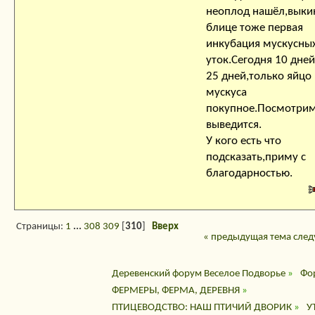
неоплод нашёл,выки
блице тоже первая
инкубация мускусны
уток.Сегодня 10 дней
25 дней,только яйцо
мускуса
покупное.Посмотрим
выведится.
У кого есть что
подсказать,приму с
благодарностью.
Страницы:
1
...
308
309
[
310
]
Вверх
« предыдущая тема
след
Деревенский форум Веселое Подворье
»
Фо
ФЕРМЕРЫ, ФЕРМА, ДЕРЕВНЯ
»
ПТИЦЕВОДСТВО: НАШ ПТИЧИЙ ДВОРИК
»
У