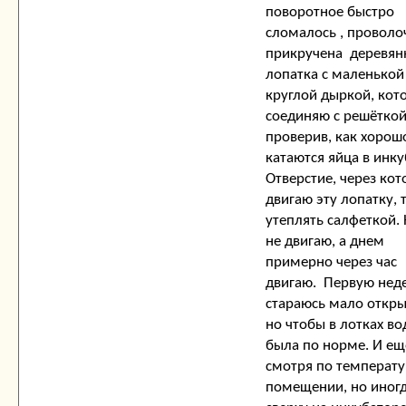
поворотное быстро
сломалось , провол
прикручена деревян
лопатка с маленькой
круглой дыркой, кот
соединяю с решёткой
проверив, как хорош
катаются яйца в инку
Отверстие, через кот
двигаю эту лопатку, 
утеплять салфеткой.
не двигаю, а днем
примерно через час
двигаю. Первую нед
стараюсь мало откры
но чтобы в лотках во
была по норме. И ещ
смотря по температу
помещении, но иног