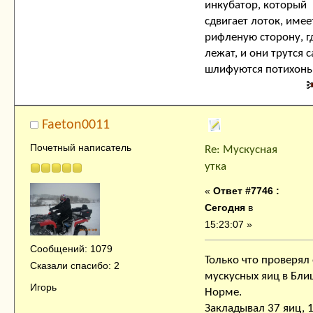
инкубатор, который
сдвигает лоток, имее
рифленую сторону, г
лежат, и они трутся 
шлифуются потихонь
Faeton0011
Почетный написатель
Re: Мускусная
утка
«
Ответ #7746 :
Сегодня
в
15:23:07 »
Сообщений: 1079
Только что проверял
Сказали спасибо: 2
мускусных яиц в Бли
Игорь
Норме.
Закладывал 37 яиц, 