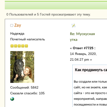
Автор
Тема: Мускусная
0 Пользователей и 5 Гостей просматривают эту тему.
(Прочитано 1051074 раз)
Zay
Надежда
Re: Мускусная
Почетный написатель
утка
«
Ответ #7725 :
14 Январь, 2020,
21:04:27 pm »
Как продвинуть с
Вы создали или тольк
Сообщений: 5842
сайт, но не знаете, 
Сказали спасибо: 105
сайта – это не просто
мероприятий, направ
посещаемости и повы