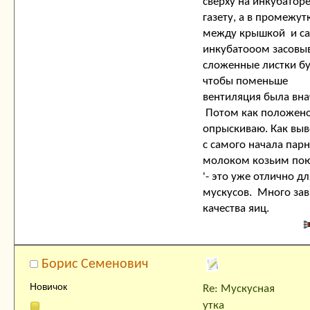
сверху на инкубатор
газету, а в промежут
между крышкой и с
инкубатооом засовы
сложенные листки бу
чтобы поменьше
вентиляция была вна
Потом как положен
опрыскиваю. Как выв
с самого начала пар
молоком козьим пою
'- это уже отлично дл
мускусов. Много зав
качества яиц.
Борис Семенович
Новичок
Re: Мускусная
утка