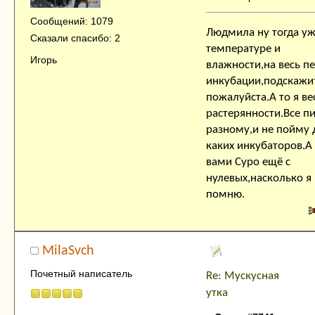
Сообщений: 1079
Людмила ну тогда уж
Сказали спасибо: 2
температуре и
Игорь
влажности,на весь п
инкубации,подскажи
пожалуйста.А то я ве
растерянности.Все п
разному,и не пойму 
каких инкубаторов.А 
вами Суро ещё с
нулевых,насколько я
помню.
MilaSvch
Почетный написатель
Re: Мускусная
утка