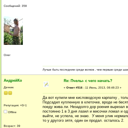
Сообщений: 358
Олег
Лучше быть последним среди волков , чем первым среди ша
АндрейКо
Re: Пчелы- с чего начать?
Дачник
«
Ответ #516 :
11 Июнь, 2013, 08:46:23 »
Да вот купили мне кисловодскую карпатку , тол
Подсадил купленную в клеточке, вроде не бесятс
Репутация: +0/-1
поеду жива ли. Незадолго дор роения вырезал вс
постоянно 1 в 3 дня лазил и мисочки ломал и о
Offline
выйти, не успела, не знаю. У меня улик нормал
то у другого зятя, один он продал. осталось 2.
Возраст: 39