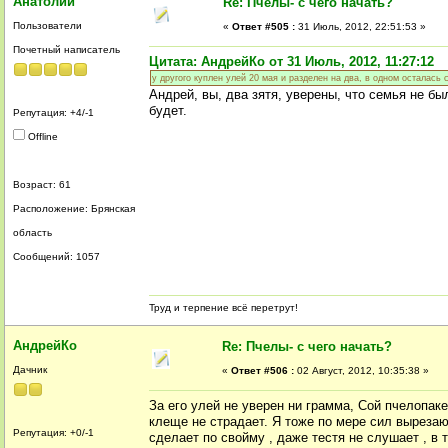
Анатолий
Re: Пчелы- с чего начать?
Пользователи
«
Ответ #505 :
31 Июль, 2012, 22:51:53 »
Почетный написатель
Цитата: АндрейКо от 31 Июль, 2012, 11:27:12
у другого куплен улей 20 мая и разделен на два, в одном осталась 
Андрей, вы, два зятя, уверены, что семья не б
будет.
Репутация: +4/-1
Offline
Возраст: 61
Расположение: Брянская
область
Сообщений: 1057
Труд и терпение всё перетрут!
АндрейКо
Re: Пчелы- с чего начать?
Дачник
«
Ответ #506 :
02 Август, 2012, 10:35:38 »
За его улей не уверен ни грамма, Сой пчелопаке
клеще не страдает. Я тоже по мере сил вырезаю 
Репутация: +0/-1
сделает по свойму , даже тестя не слушает , в 