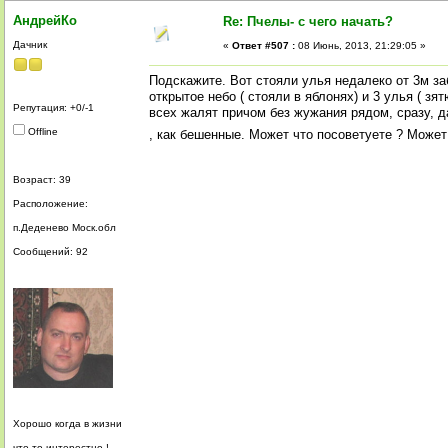
АндрейКо
Re: Пчелы- с чего начать?
Дачник
«
Ответ #507 :
08 Июнь, 2013, 21:29:05 »
Подскажите. Вот стояли улья недалеко от 3м за
открытое небо ( стояли в яблонях) и 3 улья ( зя
Репутация: +0/-1
всех жалят причом без жужания рядом, сразу, д
Offline
, как бешенные. Может что посоветуете ? Может 
Возраст: 39
Расположение:
п.Деденево Моск.обл
Сообщений: 92
Хорошо когда в жизни
что то интерестно !