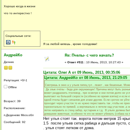
Хорошо когда в жизни
что то интерестно !
Социальные сети:
Я за любой кипешь , кроме голодовки!
АндрейКо
Re: Пчелы- с чего начать?
Дачник
«
Ответ #511 :
10 Июнь, 2013, 10:27:43 »
Цитата: Олег А от 09 Июнь, 2013, 00:35:06
Цитата: АндрейКо от 08 Июнь, 2013, 21:29:05
Репутация: +0/-1
Смотришь в окно а у ульев пипец гул , леают , как бешенные. Мож
Offline
Да злые пчёлы - беда для окружающих! Причины могут быть разные.
может раздразнить пчеловод , при осмотре и они потом долго не у
вылетают на большой скорости (особенно во время взятка) и если кт
одной пчелы будет сигналом для атаки другим. Если срочно не уйти 
Возраст: 39
проходит через участок то их нужно переставить так ,чтобы не при
горизонтально по прямой, а вертикально и летели над участком ,а 
Расположение:
леток направить в стену.забор, кустарник и т.д. В ульях должна бы
домашние животные, особенно те кто не может убежать (собака на п
п.Деденево Моск.обл
Нет улья стоят так. ворота потом метров 15 кр
Сообщений: 92
1.5 после ульев сетка рабица и дальше пусто, 
. улья стоят летком от дома.