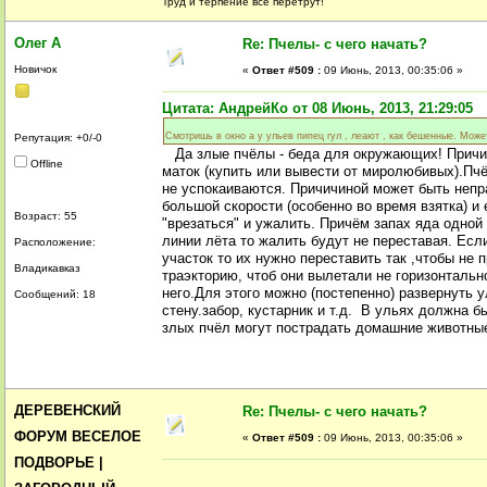
Труд и терпение всё перетрут!
Олег А
Re: Пчелы- с чего начать?
Новичок
«
Ответ #509 :
09 Июнь, 2013, 00:35:06 »
Цитата: АндрейКо от 08 Июнь, 2013, 21:29:05
Смотришь в окно а у ульев пипец гул , леают , как бешенные. Може
Репутация: +0/-0
Да злые пчёлы - беда для окружающих! Причин
Offline
маток (купить или вывести от миролюбивых).Пчё
не успокаиваются. Причичиной может быть непр
большой скорости (особенно во время взятка) и 
Возраст: 55
"врезаться" и ужалить. Причём запах яда одной
линии лёта то жалить будут не переставая. Если
Расположение:
участок то их нужно переставить так ,чтобы не
Владикавказ
траэкторию, чтоб они вылетали не горизонтально
него.Для этого можно (постепенно) развернуть 
Сообщений: 18
стену.забор, кустарник и т.д. В ульях должна б
злых пчёл могут пострадать домашние животные,
ДЕРЕВЕНСКИЙ
Re: Пчелы- с чего начать?
ФОРУМ ВЕСЕЛОЕ
«
Ответ #509 :
09 Июнь, 2013, 00:35:06 »
ПОДВОРЬЕ |