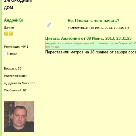
ЗАГОРОДНЫЙ
ДОМ
АндрейКо
Re: Пчелы- с чего начать?
Дачник
«
Ответ #510 :
10 Июнь, 2013, 10:24:14 »
Цитата: Анатолий от 08 Июнь, 2013, 23:31:25
Андрей, а что значит -переставили-? Конечно это не "карпатка". К
Репутация: +0/-1
пасечника.
Переставили метров на 18 правее от забора сос
Offline
Возраст: 39
Расположение:
п.Деденево Моск.обл
Сообщений: 92