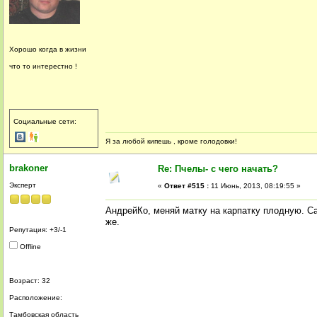
Хорошо когда в жизни
что то интерестно !
Социальные сети:
Я за любой кипешь , кроме голодовки!
brakoner
Re: Пчелы- с чего начать?
Эксперт
«
Ответ #515 :
11 Июнь, 2013, 08:19:55 »
АндрейКо, меняй матку на карпатку плодную. Сам
же.
Репутация: +3/-1
Offline
Возраст: 32
Расположение:
Тамбовская область