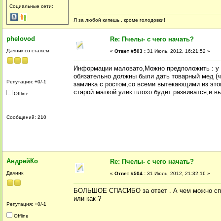
Социальные сети:
Я за любой кипешь , кроме голодовки!
phelovod
Re: Пчелы- с чего начать?
Дачник со стажем
«
Ответ #503 :
31 Июль, 2012, 16:21:52 »
Информации маловато,Можно предположить : у в
обязательно должны были дать товарный мед (чт
Репутация: +0/-1
заминка с ростом,со всеми вытекающими из этог
старой маткой улик плохо будет развиватся,и в
Offline
Сообщений: 210
АндрейКо
Re: Пчелы- с чего начать?
Дачник
«
Ответ #504 :
31 Июль, 2012, 21:32:16 »
БОЛЬШОЕ СПАСИБО за ответ . А чем можно спас
или как ?
Репутация: +0/-1
Offline