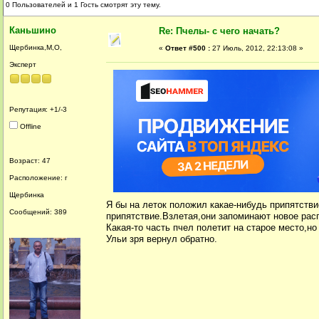
0 Пользователей и 1 Гость смотрят эту тему.
Каньшино
Re: Пчелы- с чего начать?
Щербинка,М,О,
«
Ответ #500 :
27 Июль, 2012, 22:13:08 »
Эксперт
Репутация: +1/-3
Offline
Возраст: 47
Расположение: г
Щербинка
Я бы на леток положил какае-нибудь припятстви
Сообщений: 389
припятствие.Взлетая,они запоминают новое рас
Какая-то часть пчел полетит на старое место,н
Ульи зря вернул обратно.