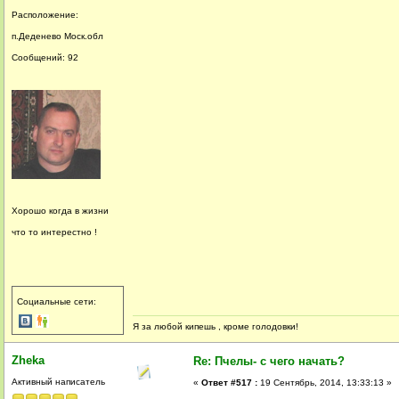
Расположение:
п.Деденево Моск.обл
Сообщений: 92
Хорошо когда в жизни
что то интерестно !
Социальные сети:
Я за любой кипешь , кроме голодовки!
Zheka
Re: Пчелы- с чего начать?
Активный написатель
«
Ответ #517 :
19 Сентябрь, 2014, 13:33:13 »