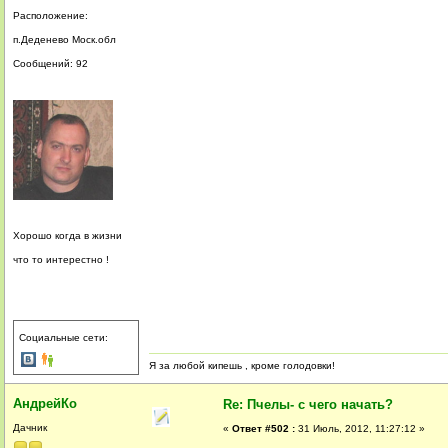
Расположение:
п.Деденево Моск.обл
Сообщений: 92
Хорошо когда в жизни
что то интерестно !
Социальные сети:
Я за любой кипешь , кроме голодовки!
АндрейКо
Re: Пчелы- с чего начать?
Дачник
«
Ответ #502 :
31 Июль, 2012, 11:27:12 »