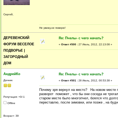
Сергей,
Не увижу,не поверю!
ДЕРЕВЕНСКИЙ
Re: Пчелы- с чего начать?
ФОРУМ ВЕСЕЛОЕ
«
Ответ #500 :
27 Июль, 2012, 22:13:08 »
ПОДВОРЬЕ |
ЗАГОРОДНЫЙ
ДОМ
АндрейКо
Re: Пчелы- с чего начать?
Дачник
«
Ответ #501 :
28 Июль, 2012, 00:53:38 »
Почему зря вернул на место? На новом месте п
разворот поможет , что бы они соседа не трогал
Репутация: +0/-1
старом месте было многопчел, боялся что долго
переставлю, после зимовки, или позже , на будн
Offline
Возраст: 39