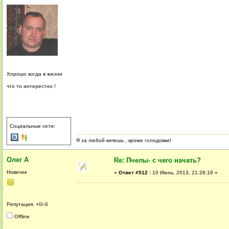
Хорошо когда в жизни
что то интерестно !
Социальные сети:
Я за любой кипешь , кроме голодовки!
Олег А
Re: Пчелы- с чего начать?
Новичок
«
Ответ #512 :
10 Июнь, 2013, 21:26:16 »
Репутация: +0/-0
Offline