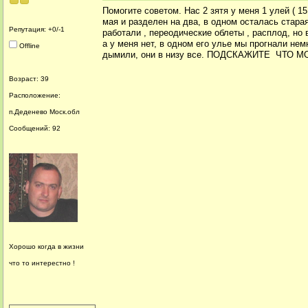
Помогите советом. Нас 2 зятя у меня 1 улей ( 15
мая и разделен на два, в одном осталась стара
Репутация: +0/-1
работали , переодические облеты , расплод, но 
а у меня нет, в одном его улье мы прогнали не
Offline
дымили, они в низу все. ПОДСКАЖИТЕ ЧТО 
Возраст: 39
Расположение:
п.Деденево Моск.обл
Сообщений: 92
Хорошо когда в жизни
что то интерестно !