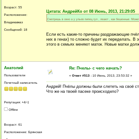
Возраст: 55
Цитата: АндрейКо от 08 Июнь, 2013, 21:29:05
Расположение:
Смотришь в окно а у ульев пипец гул , леают , как бешенные. Може
Владикавказ
Сообщений: 18
Если есть какие-то причины раздражающие пчёл 
них в генах) то сложно будет их переделать. В
этого в семьях меняют маток. Новые матки до
Анатолий
Re: Пчелы- с чего начать?
Пользователи
«
Ответ #513 :
10 Июнь, 2013, 23:53:32 »
Почетный написатель
Андрей! Пчёлы должны были слететь на своё ст
Что же на твоей пасеке происходило?
Репутация: +4/-1
Offline
Возраст: 61
Расположение: Брянская