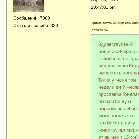
20:47:01 pm »
Сообщений: 7909
Цитата: светлана и кира от 07 Апре
Сказали спасибо: 333
17:18:10 pm
Здравствуйте.Я
новичок.Вчера бы
солнечная погода
решила свою Кир
выпустить погулят
Телка у меня три
недели ей 9 меся
ярославка.Гоняла
по пастбищу и
поранилась. Я не
могу понять что
это.Висит в низу
живота\ примерн
от вымени 15 см\