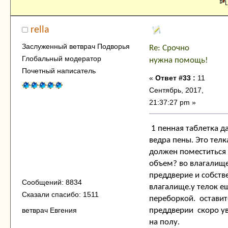
rella
Заслуженный ветврач Подворья
Re: Срочно
Глобальный модератор
нужна помощь!
Почетный написатель
«
Ответ #33 :
11
Сентябрь, 2017,
21:37:27 pm »
1 пенная таблетка д
ведра пены. Это телк
должен поместиться
объем? во влагалище
преддверие и собств
Сообщений: 8834
влагалище.у телок ещ
Сказали спасибо: 1511
переборкой. оставит
преддверии скоро у
ветврач Евгения
на полу.