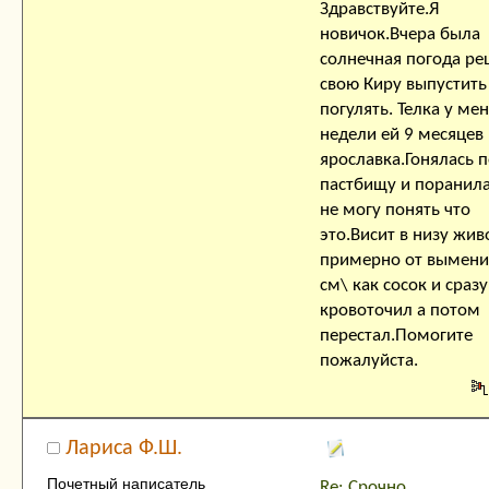
Здравствуйте.Я
новичок.Вчера была
солнечная погода р
свою Киру выпустить
погулять. Телка у ме
недели ей 9 месяцев
ярославка.Гонялась 
пастбищу и поранила
не могу понять что
это.Висит в низу жив
примерно от вымени
см\ как сосок и сразу
кровоточил а потом
перестал.Помогите
пожалуйста.
Лариса Ф.Ш.
Почетный написатель
Re: Срочно