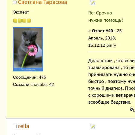
Cветлана Тарасова
Эксперт
Re: Срочно
нужна помощь!
«
Ответ #40 :
26
Апрель, 2018,
15:12:12 pm »
Дело в том , что есл
травмирована , то р
принимать нужно оч
Сообщений: 476
быстро , поэтому ну
Сказали спасибо: 42
точный диагноз. Пр
с хорошими вет.врач
всеобщее бедствие.
rella