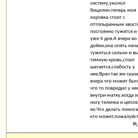
систему,уколол
бицилин,теперь моя
коровка стоит с
оттопыренным хвост
постоянно тужится и
уже 4 дня.А вчера во
дойки,она опять нач
тужиться сильно и в
темную кровь,стоит
шатается,слабость у
нее.Врач так же сказ
вчера что может быт
что то повредил у не
внутри-матку,когда и
ногу теленка и цепля
ее.Что делать помог
кто может,пожалуйст