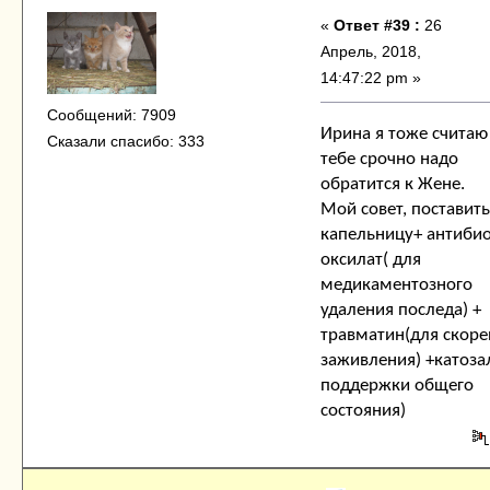
«
Ответ #39 :
26
Апрель, 2018,
14:47:22 pm »
Сообщений: 7909
Ирина я тоже считаю 
Сказали спасибо: 333
тебе срочно надо
обратится к Жене.
Мой совет, поставит
капельницу+ антиби
оксилат( для
медикаментозного
удаления последа) +
травматин(для скор
заживления) +катоза
поддержки общего
состояния)