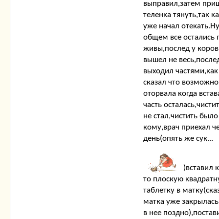
выправил,затем при
теленка тянуть,так к
уже начал отекать.Ну
общем все остались 
живы,послед у коров
вышел не весь,после
выходил частями,как
сказал что возможно
оторвала когда встав
часть осталась,чисти
не стал,чистить было
кому,врач приехал ч
день(опять же сук...
)вставил 
то плоскую квадрат
таблетку в матку(ска
матка уже закрылась
в нее поздно),постав