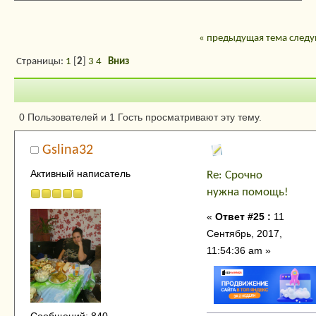
« предыдущая тема
следу
Страницы:
1
[
2
]
3
4
Вниз
Автор
Тема: Срочно н
0 Пользователей и 1 Гость просматривают эту тему.
помощь! (Прочитано 20974 раз)
Gslina32
Активный написатель
Re: Срочно
нужна помощь!
«
Ответ #25 :
11
Сентябрь, 2017,
11:54:36 am »
Сообщений: 840