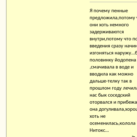
Я почему пенные
предложила,потому 
они хоть немного
задерживаются
внутри,потому что п
введения сразу начи
изгоняться наружу...
половинку йодопена
,смачивала в воде и
вводила как можно
дальше-телку так в
прошлом году лечила
нас бык соседский
оторвался и прибежа
она догуливала,хоро
хоть не
осеменилась,колола
Нитокс...