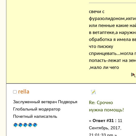
свечи с
фуразолидоном,ихти
или пенные какие на
в ветаптеке,а наружн
обработка я имела в
что писюху
спринцевать...могла 
попасть-лежат на зе
,мало ли чего
rella
Заслуженный ветврач Подворья
Re: Срочно
Глобальный модератор
нужна помощь!
Почетный написатель
«
Ответ #31 :
11
Сентябрь, 2017,
21:01:33 pm »