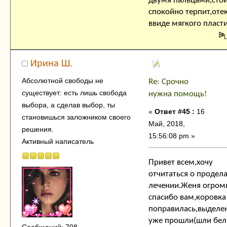
двумя пальцами,сто
спокойно терпит,оте
ввиде мягкого пласт
Ирина Ш.
Абсолютной свободы не
Re: Срочно
существует: есть лишь свобода
нужна помощь!
выбора, а сделав выбор, ты
«
Ответ #45 :
16
становишься заложником своего
Май, 2018,
решения.
15:56:08 pm »
Активный написатель
Привет всем,хочу
отчитаться о продел
лечении.Женя огром
спасибо вам,коровка
поправилась,выделе
уже прошли(шли бел