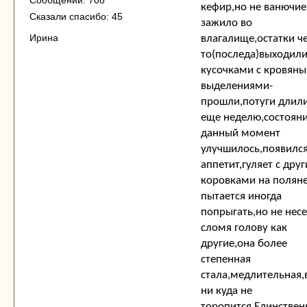
Сообщений: 708
кефир,но не ванючие
Сказали спасибо: 45
зажило во
Ирина
влагалище,остатки ч
то(последа)выходил
кусочками с кровян
выделениями-
прошли,потуги длил
еще неделю,состояни
данный момент
улучшилось,появилс
аппетит,гуляет с дру
коровками на полян
пытается иногда
попрыгать,но не несе
сломя голову как
другие,она более
степенная
стала,медлительная,
ни куда не
торопится.Единствен