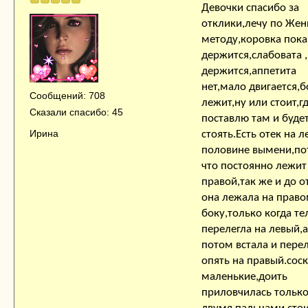
Девочки спасибо за
отклики,лечу по Же
методу,коровка пока
держится,слабовата 
держится,аппетита
нет,мало двигается,
Сообщений: 708
лежит,ну или стоит,г
Сказали спасибо: 45
поставлю там и буде
Ирина
стоять.Есть отек на л
половине вымени,по
что постоянно лежит
правой,так же и до о
она лежала на прав
боку,только когда те
перелегла на левый,а
потом встала и пере
опять на правый.сос
маленькие,доить
приловчилась тольк