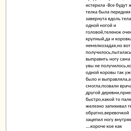
истерила -Все будут 
телка была передняя
завернута вдоль тел
одной ногой и
головой,теленок оче
крупный,да и коровк
немелкозадая,но вот
получилось,пыталас
выправить ногу сама
увы не получилось,хо
одной коровы так уж
было и выправляла,а 
смогла,позвали врача
другой деревни,прие
быстро,какой то пал
железно запихивал т
обратно,веревочкой
зацепил ногу внутрях
....короче кое как