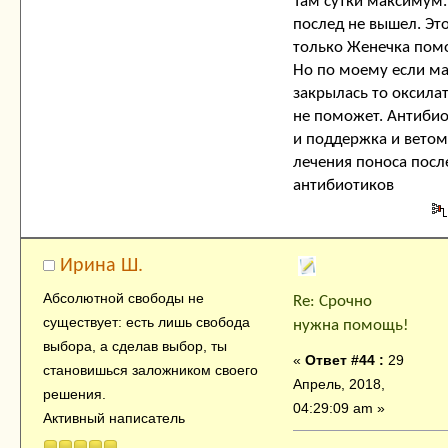
Там сутки максимум.
послед не вышел. Эт
только Женечка пом
Но по моему если ма
закрылась то оксила
не поможет. Антиби
и поддержка и ветом
лечения поноса посл
антибиотиков
Ирина Ш.
Абсолютной свободы не
Re: Срочно
существует: есть лишь свобода
нужна помощь!
выбора, а сделав выбор, ты
«
Ответ #44 :
29
становишься заложником своего
Апрель, 2018,
решения.
04:29:09 am »
Активный написатель