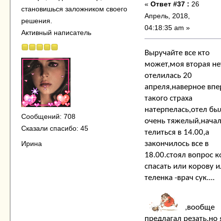
«
Ответ #37 :
26
становишься заложником своего
Апрель, 2018,
решения.
04:18:35 am »
Активный написатель
Выручайте все кто
может,моя вторая не
отелилась 20
апреля,наверное впе
такого страха
натерпелась,отел бы
Сообщений: 708
очень тяжелый,нача
Сказали спасибо: 45
телиться в 14.00,а
Ирина
закончилось все в
18.00.стоял вопрос к
спасать или корову 
теленка -врач сук....
,вообще
предлагал резать,но 