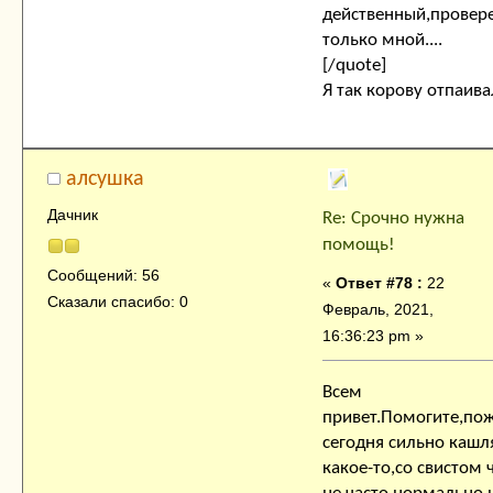
действенный,провере
только мной....
[/quote]
Я так корову отпаив
алсушка
Дачник
Re: Срочно нужна
помощь!
Сообщений: 56
«
Ответ #78 :
22
Сказали спасибо: 0
Февраль, 2021,
16:36:23 pm »
Всем
привет.Помогите,пож
сегодня сильно кашл
какое-то,со свистом