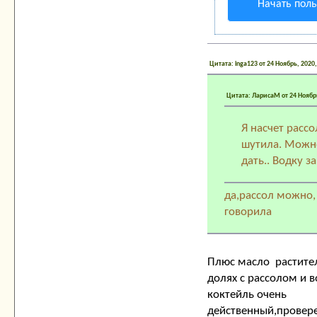
Начать пол
Цитата: inga123 от 24 Ноябрь, 2020
Цитата: ЛарисаМ от 24 Ноябрь
Я насчет рассо
шутила. Можн
дать.. Водку за
да,рассол можно,
говорила
Плюс масло растите
долях с рассолом и в
коктейль очень
действенный,провере