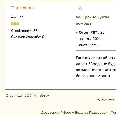
алсушка
Дачник
Re: Срочно нужна
помощь!
Сообщений: 56
«
Ответ #87 :
23
Сказали спасибо: 0
Февраль, 2021,
13:03:59 pm »
Евгения,если таблет
давать?Вреда не буд
возможности ехать з
боюсь пневмонии.
Страницы:
1
2
3
[
4
]
Вверх
« предыдущая 
Деревенский форум Веселое Подворье
»
Фо