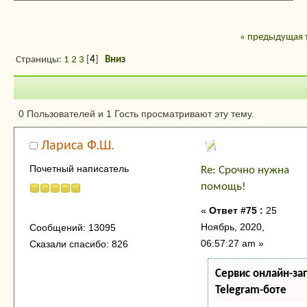
« предыдущая 
Страницы:
1
2
3
[
4
]
Вниз
Автор
Тема: Срочно н
0 Пользователей и 1 Гость просматривают эту тему.
(Прочитано 19466 раз)
Лариса Ф.Ш.
Почетный написатель
Re: Срочно нужна
помощь!
«
Ответ #75 :
25
Ноябрь, 2020,
Сообщений: 13095
06:57:27 am »
Сказали спасибо: 826
Сервис онлайн-за
Telegram-боте