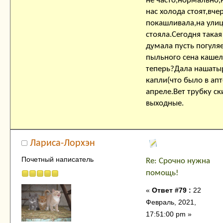
не часто,нормально,
нас холода стоят,вче
покашливала,на ули
стояла.Сегодня такая
думала пусть погуля
пыльного сена кашел
теперь?Дала нашаты
капли(что было в апт
апреле.Вет трубку ск
выходные.
Лариса-Лорхэн
Почетный написатель
Re: Срочно нужна
помощь!
«
Ответ #79 :
22
Февраль, 2021,
17:51:00 pm »