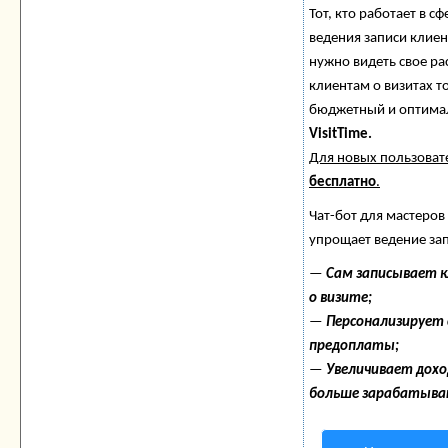
Тот, кто работает в сф
ведения записи клиен
нужно видеть свое ра
клиентам о визитах 
бюджетный и оптима
VisitTime.
Для новых пользова
бесплатно
.
Чат-бот для мастеров
упрощает ведение за
—
Сам записывает 
о визите;
—
Персонализирует с
предоплаты;
—
Увеличивает дох
больше зарабатыва