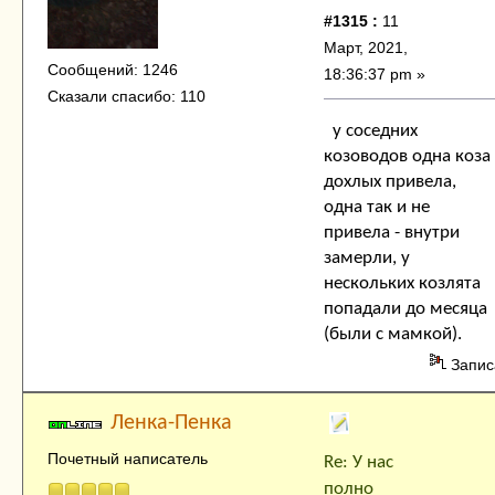
#1315 :
11
Март, 2021,
Сообщений: 1246
18:36:37 pm »
Сказали спасибо: 110
у соседних
козоводов одна коза
дохлых привела,
одна так и не
привела - внутри
замерли, у
нескольких козлята
попадали до месяца
(были с мамкой).
Запис
Ленка-Пенка
Почетный написатель
Re: У нас
полно