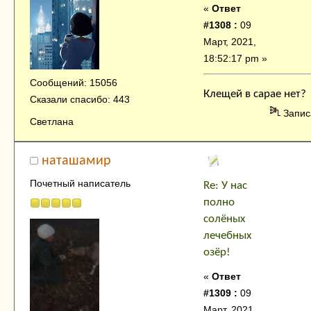
«
Ответ
#1308 :
09
Март, 2021,
18:52:17 pm »
Сообщений: 15056
Клещей в сарае нет?
Сказали спасибо: 443
Запис
Светлана
наташамир
Почетный написатель
Re: У нас
полно
солёных
лечебных
озёр!
«
Ответ
#1309 :
09
Март, 2021,