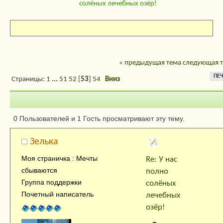
солёных лечебных озёр!
« предыдущая тема
следующая т
ПЕЧ
Страницы:
1
...
51
52
[
53
]
54
Вниз
Автор
Тема: У нас пол
0 Пользователей и 1 Гость просматривают эту тему.
солёных лечебных озёр! (Прочитано 168
Зелька
раз)
Моя страничка : Мечты
Re: У нас
сбываются
полно
Группа поддержки
солёных
Почетный написатель
лечебных
озёр!