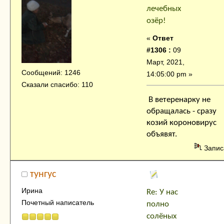
лечебных
озёр!
«
Ответ
#1306 :
09
Март, 2021,
Сообщений: 1246
14:05:00 pm »
Сказали спасибо: 110
В ветеренарку не
обращалась - сразу
козий короновирус
объявят.
Запис
тунгус
Ирина
Re: У нас
Почетный написатель
полно
солёных