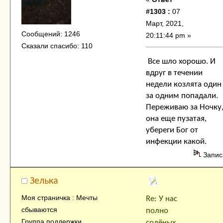
#1303 :
07
Март, 2021,
Сообщений: 1246
20:11:44 pm »
Сказали спасибо: 110
Все шло хорошо. И
вдруг в течении
недели козлята один
за одним попадали.
Переживаю за Ночку
она еще пузатая,
убереги Бог от
инфекции какой.
Запис
Зелька
Моя страничка : Мечты
Re: У нас
сбываются
полно
Группа поддержки
солёных