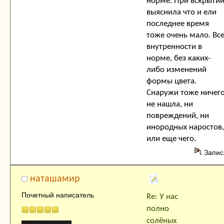
норме. При вскрыти
выяснила что и ели
последнее время
тоже очень мало. Вс
внутренности в
норме, без каких-
либо изменений
формы цвета.
Снаружи тоже ничег
не нашла, ни
повреждений, ни
инородных наростов,
или еще чего.
Запис
наташамир
Почетный написатель
Re: У нас
полно
солёных