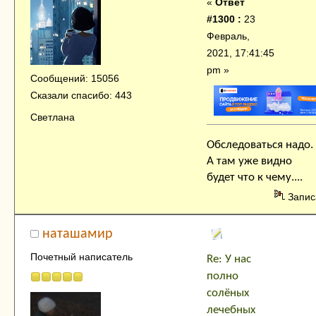
«
Ответ
#1300 :
23
Февраль,
2021, 17:41:45
pm »
Сообщений: 15056
Сказали спасибо: 443
Светлана
Обследоваться надо.
А там уже видно
будет что к чему....
Запис
наташамир
Почетный написатель
Re: У нас
полно
солёных
лечебных