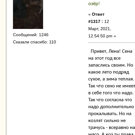
озёр!
«
Ответ
#1317 :
12
Март, 2021,
Сообщений: 1246
12:54:50 pm »
Сказали спасибо: 110
Привет, Лена! Сена
на этот год все
запаслись своим. Но
какое лето подряд
сухое, а зима теплая.
Так что сено не имее
в себе того что надо.
Так что согласна что
надо дополнительно
прокалывать. Но на
козлят сильно не
трачусь - всеравно на
мясо. А коз ты права