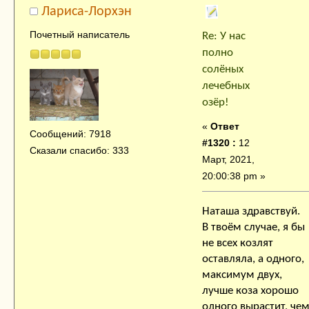
Лариса-Лорхэн
Почетный написатель
Re: У нас
полно
солёных
лечебных
озёр!
«
Ответ
Сообщений: 7918
#1320 :
12
Сказали спасибо: 333
Март, 2021,
20:00:38 pm »
Наташа здравствуй.
В твоём случае, я бы
не всех козлят
оставляла, а одного,
максимум двух,
лучше коза хорошо
одного вырастит, че