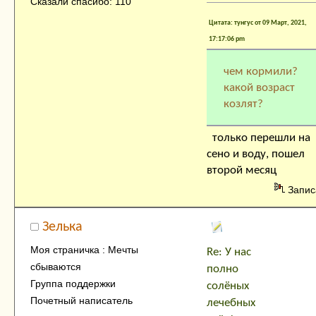
Сказали спасибо: 110
Цитата: тунгус от 09 Март, 2021,
17:17:06 pm
чем кормили?
какой возраст
козлят?
только перешли на
сено и воду, пошел
второй месяц
Запис
Зелька
Моя страничка : Мечты
Re: У нас
сбываются
полно
Группа поддержки
солёных
Почетный написатель
лечебных