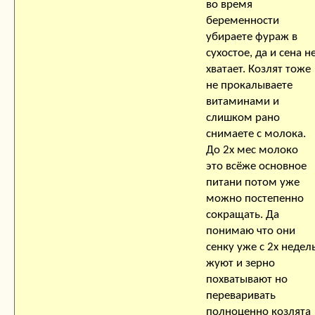
во время
беременности
убираете фураж в
сухостое, да и сена н
хватает. Козлят тоже
не прокалываете
витаминами и
слишком рано
снимаете с молока.
До 2х мес молоко
это всёже основное
питани потом уже
можно постепенно
сокращать. Да
понимаю что они
сенку уже с 2х недел
жуют и зерно
похватывают но
переваривать
полноценно козлята