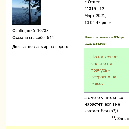
«
Ответ
#1319 :
12
Март, 2021,
13:04:47 pm »
Сообщений: 10738
Сказали спасибо: 544
Цитата: наташамир от 12 Март,
2021, 12:54:50 pm
Дивный новый мир на пороге...
Но на козлят
сильно не
трачусь -
всеравно на
мясо.
а с чего у них мясо
нарастет, если не
хватает белка?))
Запис