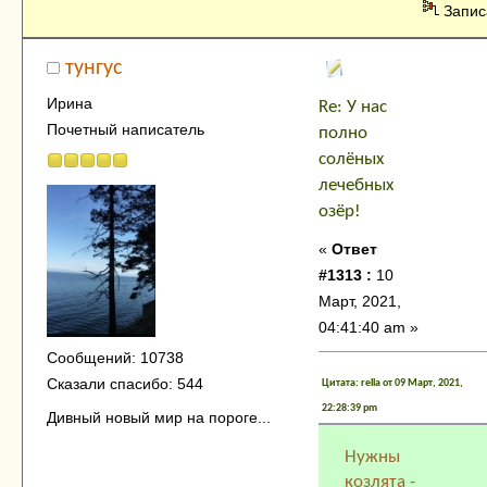
Запис
тунгус
Ирина
Re: У нас
Почетный написатель
полно
солёных
лечебных
озёр!
«
Ответ
#1313 :
10
Март, 2021,
04:41:40 am »
Сообщений: 10738
Сказали спасибо: 544
Цитата: rella от 09 Март, 2021,
22:28:39 pm
Дивный новый мир на пороге...
Нужны
козлята -