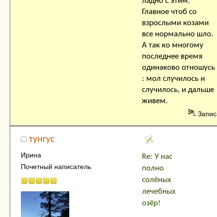
ладно с этим.
Главное чтоб со
взрослыми козами
все нормально шло.
А так ко многому
последнее время
одинаково отношусь
: мол случилось и
случилось, и дальше
живем.
Запис
тунгус
Ирина
Re: У нас
Почетный написатель
полно
солёных
лечебных
озёр!