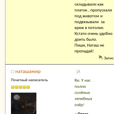
складывали как
платок , пропускали
под животом и
подвязывали за
крюк в потолке.
Кстати очень удобно
доить было.
Пиши, Наташ не
пропадай!
Запис
наташамир
Почетный написатель
Re: У нас
полно
солёных
лечебных
озёр!
«
Ответ