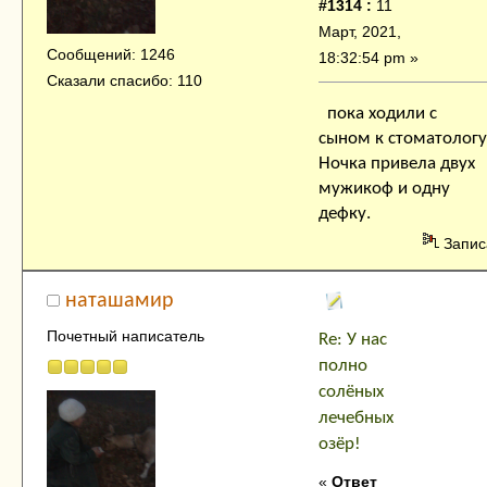
#1314 :
11
Март, 2021,
Сообщений: 1246
18:32:54 pm »
Сказали спасибо: 110
пока ходили с
сыном к стоматологу
Ночка привела двух
мужикоф и одну
дефку.
Запис
наташамир
Почетный написатель
Re: У нас
полно
солёных
лечебных
озёр!
«
Ответ