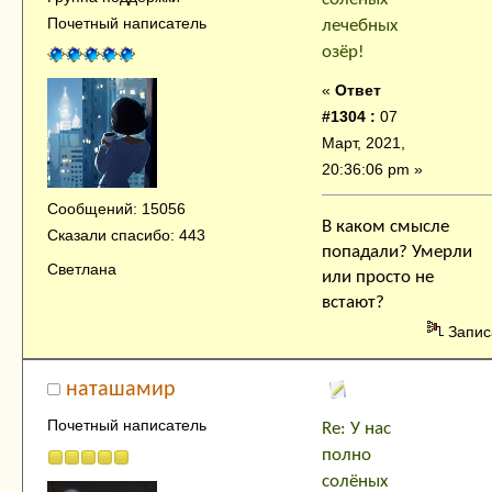
Почетный написатель
лечебных
озёр!
«
Ответ
#1304 :
07
Март, 2021,
20:36:06 pm »
Сообщений: 15056
В каком смысле
Сказали спасибо: 443
попадали? Умерли
Светлана
или просто не
встают?
Запис
наташамир
Почетный написатель
Re: У нас
полно
солёных