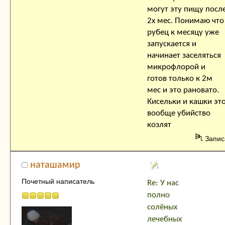
могут эту пищу посл
2х мес. Понимаю что
рубец к месяцу уже
запускается и
начинает заселяться
микрофлорой и
готов только к 2м
мес и это рановато.
Кисельки и кашки эт
вообще убийство
козлят
Запис
наташамир
Почетный написатель
Re: У нас
полно
солёных
лечебных