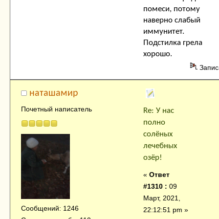
помеси, потому
наверно слабый
иммунитет.
Подстилка грела
хорошо.
Запис
наташамир
Почетный написатель
Re: У нас
полно
солёных
лечебных
озёр!
«
Ответ
#1310 :
09
Март, 2021,
Сообщений: 1246
22:12:51 pm »