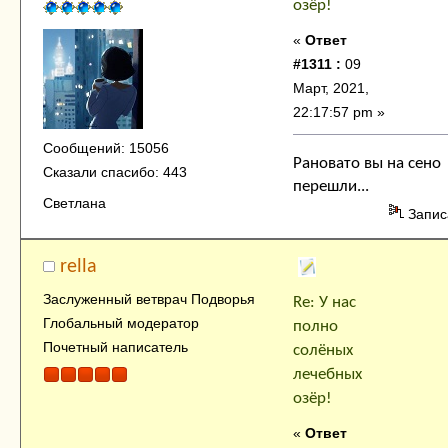
озёр!
«
Ответ
#1311 :
09
Март, 2021,
22:17:57 pm »
Сообщений: 15056
Рановато вы на сено
Сказали спасибо: 443
перешли...
Светлана
Запис
rella
Заслуженный ветврач Подворья
Re: У нас
Глобальный модератор
полно
Почетный написатель
солёных
лечебных
озёр!
«
Ответ