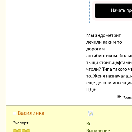
Начать пр
Мы эндометрит
лечили каким то
дорогим
антибиотиком..боль
тыщи стоит..цефтами
чтоли? Типа такого ч
то..Женя назначала..
еще делали иньекци
ПДЭ
Зап
Василинка
Эксперт
Re:
Выпадение