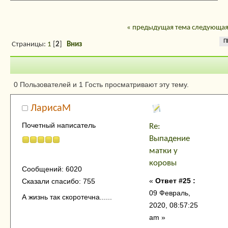
« предыдущая тема
следующая
П
Страницы:
1
[
2
]
Вниз
Автор
Тема: Выпадени
0 Пользователей и 1 Гость просматривают эту тему.
матки у коровы (Прочитано 19450 раз)
ЛарисаМ
Почетный написатель
Re:
Выпадение
матки у
коровы
Сообщений: 6020
«
Ответ #25 :
Сказали спасибо: 755
09 Февраль,
А жизнь так скоротечна......
2020, 08:57:25
am »