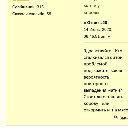
матки у
Сообщений: 315
коровы
Сказали спасибо: 58
«
Ответ #26 :
14 Июль, 2020,
08:46:51 am »
Здравствуйте! Кто
сталкивался с этой
проблемой,
подскажите, какая
вероятность
повторного
выпадения матки?
Стоит ли оставлять
корову , или
откормить и на мяс
Зап