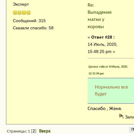
Эксперт
Re:
Выпадение
матки у
Сообщений: 315
коровы
Сказали спасибо: 58
«
Ответ #28 :
14 Июль, 2020,
15:48:25 pm »
Цитата: rella от 14 Июль, 2020,
12:15:04 pm
Нормально все
будет
Спасибо , Женя.
Зап
П
Страницы:
1
[
2
]
Вверх