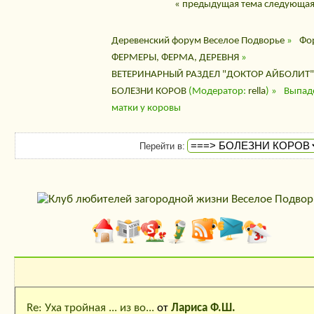
« предыдущая тема
следующая
Деревенский форум Веселое Подворье
»
Фо
ФЕРМЕРЫ, ФЕРМА, ДЕРЕВНЯ
»
ВЕТЕРИНАРНЫЙ РАЗДЕЛ "ДОКТОР АЙБОЛИТ"
БОЛЕЗНИ КОРОВ
(Модератор:
rella
) »
Выпад
матки у коровы
Перейти в:
Последние сообщения
Re: Уха тройная ... из во...
от
Лариса Ф.Ш.