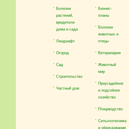
Болезни
Бизнес-
растений,
планы
вредители
Болезни
дома и сада
животных и
Ландшафт
птицы
Огород
Ветеринария
Сад
Животный
мир
Строительство
Приусадебное
Частный дом
и подсобное
хозяйство
Птицеводство
Сельхозтехника
и оборудование