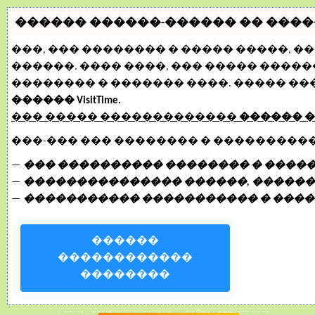
������ ������-������ �� ������
���, ��� �������� � ����� �����, 
������. ���� ����, ��� ����� ����
�������� � ������� ����. ����� �
������ VisitTime.
��� ����� �������������
������ 
���-��� ��� �������� � ���������
—
��� ���������� �������� � �����
—
��������������� ������, ������,
—
����������� ����������� � ����
������
������������
��������
29 Март, 2015, 23:45:06
ФОРУМ
ПОМОЩЬ
КАЛЕНДАРЬ
ВОЙТИ
РЕГИСТРАЦИЯ