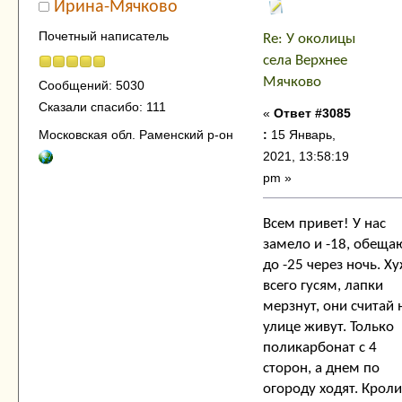
Ирина-Мячково
Почетный написатель
Re: У околицы
села Верхнее
Мячково
Сообщений: 5030
Сказали спасибо: 111
«
Ответ #3085
:
15 Январь,
Московская обл. Раменский р-он
2021, 13:58:19
pm »
Всем привет! У нас
замело и -18, обеща
до -25 через ночь. Х
всего гусям, лапки
мерзнут, они считай 
улице живут. Только
поликарбонат с 4
сторон, а днем по
огороду ходят. Крол