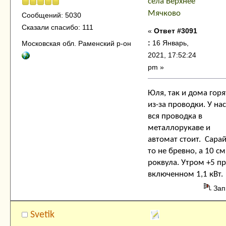
села Верхнее
Мячково
Сообщений: 5030
Сказали спасибо: 111
«
Ответ #3091
:
16 Январь,
Московская обл. Раменский р-он
2021, 17:52:24
pm »
Юля, так и дома горя
из-за проводки. У нас
вся проводка в
металлорукаве и
автомат стоит. Сара
то не бревно, а 10 см
роквула. Утром +5 п
включенном 1,1 кВт.
Зап
Svetik