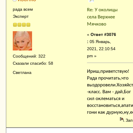
рада всем
Re: У околицы
Эксперт
села Верхнее
Мячково
«
Ответ #3076
:
05 Январь,
2021, 22:10:54
pm »
Сообщений: 322
Сказали спасибо: 58
Ириш,приветствую!
Светлана
Рада прочитать,что
выздоровели.Хозяйс
-класс. Вам - дай,Бог
сил оклематься и
восстановиться,апат
гони как дурную,ну,е
Зап