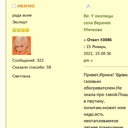
иванко
рада всем
Re: У околицы
Эксперт
села Верхнее
Мячково
«
Ответ #3086
:
15 Январь,
2021, 15:08:36
pm »
Сообщений: 322
Сказали спасибо: 58
Привет,Ирина! Удиви
Светлана
газовым
обогревателем,Не
знала про такой.Пош
в пвутину,
почитаю,может мне
надо,есть
неотапливаемое
летнее помещение.