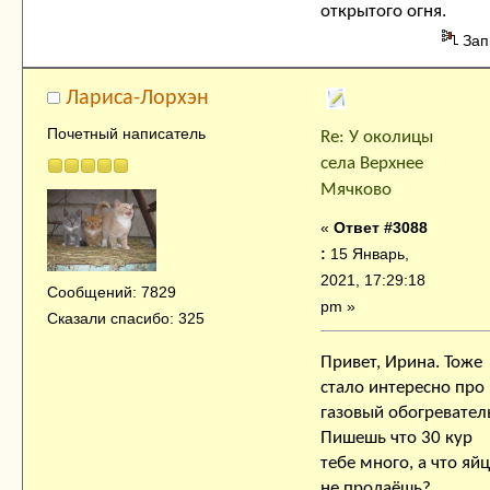
открытого огня.
Зап
Лариса-Лорхэн
Почетный написатель
Re: У околицы
села Верхнее
Мячково
«
Ответ #3088
:
15 Январь,
2021, 17:29:18
Сообщений: 7829
pm »
Сказали спасибо: 325
Привет, Ирина. Тоже
стало интересно про
газовый обогревател
Пишешь что 30 кур
тебе много, а что яй
не продаёшь?