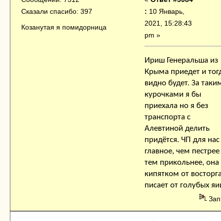
:
10 Январь,
Сказали спасибо: 397
2021, 15:28:43
Козанутая я помидорница
pm »
Ириш Генеральша из
Крыма приедет и тог
видно будет. За таки
курочками я бы
приехала но я без
транспорта с
Алевтиной делить
придётся. ЧП для нас
главное, чем пестрее
тем прикольнее, она
кипятком от восторг
писает от голубых яи
Зап