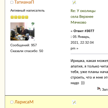
ТатианаП
Активный написатель
Re: У околицы
села Верхнее
Мячково
«
Ответ #3077
:
05 Январь,
2021, 22:32:04
Сообщений: 957
pm »
Сказали спасибо: 50
Иришка, какая може
апатия, я только чит
тебя, уже планы нач
строить, что и мне эт
надо )))
Зап
ЛарисаМ