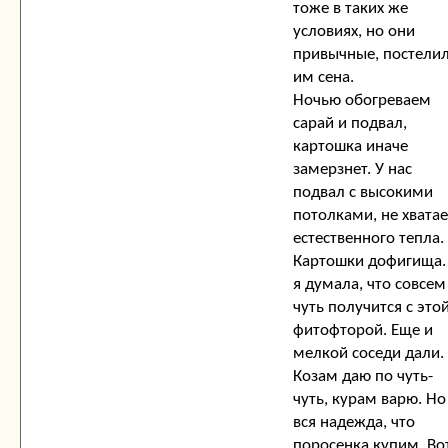
тоже в таких же
условиях, но они
привычные, постели
им сена.
Ночью обогреваем
сарай и подвал,
картошка иначе
замерзнет. У нас
подвал с высокими
потолками, не хватае
естественного тепла.
Картошки дофигища.
я думала, что совсем
чуть получится с это
фитофторой. Еще и
мелкой соседи дали.
Козам даю по чуть-
чуть, курам варю. Но
вся надежда, что
поросенка купим. Во