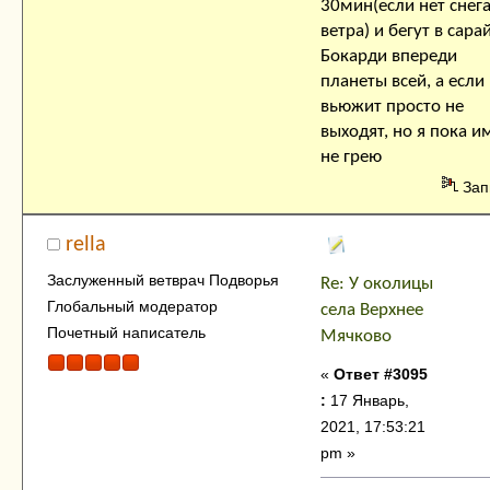
30мин(если нет снега
ветра) и бегут в сарай
Бокарди впереди
планеты всей, а если
вьюжит просто не
выходят, но я пока и
не грею
Зап
rella
Заслуженный ветврач Подворья
Re: У околицы
Глобальный модератор
села Верхнее
Почетный написатель
Мячково
«
Ответ #3095
:
17 Январь,
2021, 17:53:21
pm »