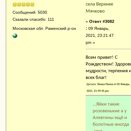
села Верхнее
Мячково
Сообщений: 5030
Сказали спасибо: 111
«
Ответ #3082
:
09 Январь,
Московская обл. Раменский р-он
2021, 23:21:47
pm »
Всем привет! С
Рождеством! Здоров
мудрости, терпения 
всех благ!
Цитата: Ленка-Пенка от 05 Январь,
2021, 21:49:45 pm
...Яйки такие
розовенькие а у
Алевтины ещё и
болотные иногда