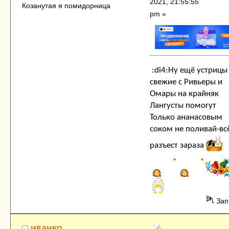
2021, 21:55:55
Козанутая я помидорница
pm »
:di4:Ну ещё устрицы
свежие с Ривьеры и
Омары на крайняк
Лангусты помогут
Только ананасовым
соком не поливай-вс
разъест зараза
Зап
иванко