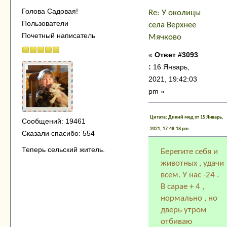
Голова Садовая!
Re: У околицы
Пользователи
села Верхнее
Почетный написатель
Мячково
«
Ответ #3093
:
16 Январь,
2021, 19:42:03
pm »
Цитата: Дикий мед от 15 Январь,
Сообщений: 19461
2021, 17:48:18 pm
Сказали спасибо: 554
Теперь сельский житель.
Берегите себя и
животных , удачи
всем. У нас -24 .
В сарае + 4 ,
нормально , но
дверь утром
отбиваю