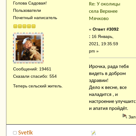
Голова Садовая!
Re: У околицы
Пользователи
села Верхнее
Почетный написатель
Мячково
«
Ответ #3092
:
16 Январь,
2021, 19:35:59
pm »
Ирочка, рада тебя
Сообщений: 19461
видеть в добром
Сказали спасибо: 554
здравии!
Теперь сельский житель.
Дело к весне, все
наладится , и
настроение улучшитс
и апатия пройдёт.
Зап
Svetik