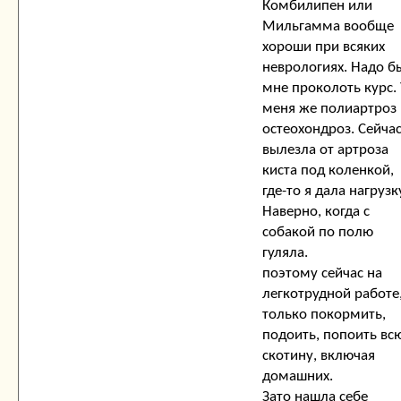
Комбилипен или
Мильгамма вообще
хороши при всяких
неврологиях. Надо б
мне проколоть курс.
меня же полиартроз
остеохондроз. Сейча
вылезла от артроза
киста под коленкой,
где-то я дала нагрузк
Наверно, когда с
собакой по полю
гуляла.
поэтому сейчас на
легкотрудной работе
только покормить,
подоить, попоить вс
скотину, включая
домашних.
Зато нашла себе