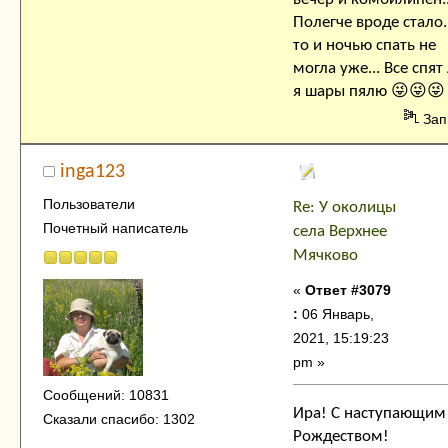
Полегче вроде стало.
то и ночью спать не
могла уже... Все спят
я шары пялю 😜😜😜
Зап
inga123
Пользователи
Re: У околицы
Почетный написатель
села Верхнее
Мячково
«
Ответ #3079
:
06 Январь,
2021, 15:19:23
pm »
Сообщений: 10831
Ира! С наступающим
Сказали спасибо: 1302
Рождеством!