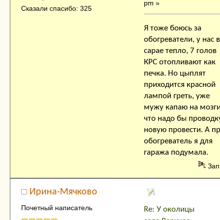
pm »
Сказали спасибо: 325
Я тоже боюсь за
обогреватели, у нас в
сарае тепло, 7 голов
КРС отопливают как
печка. Но цыплят
приходится красной
лампой греть, уже
мужу капаю на мозг
что надо бы проводк
новую провести. А п
обогреватель я для
гаража подумала.
Зап
Ирина-Мячково
Почетный написатель
Re: У околицы