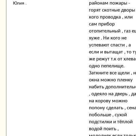
Юлия .
районам пожары -
горят скотные дворы 
кого проводка , или
сам прибор
отопительный , газ е
хуже . Ни кого не
успевают спасти , а
если и вытащат , то т
же режут т.к от хлева
одно пепелище.
Заткните все щели , 
окна можно пленку
набить дополнитель
, одеяло на дверь , д
на корову можно
попону сделать , сен
побольше , сухой
подстилки и тёплой
водой поить ,
молодняк если толь