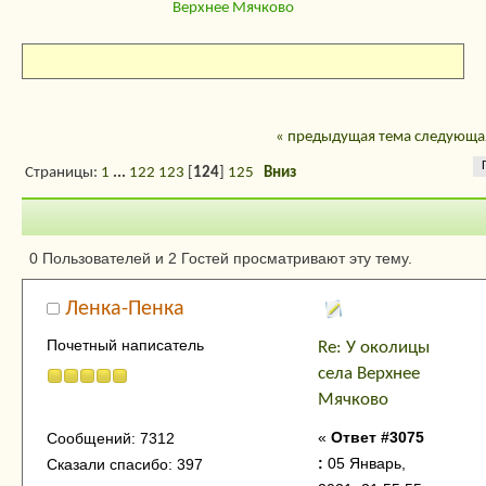
Верхнее Мячково
« предыдущая тема
следующая
Страницы:
1
...
122
123
[
124
]
125
Вниз
Автор
Тема: У околиц
0 Пользователей и 2 Гостей просматривают эту тему.
села Верхнее Мячково (Прочитано 17553
Ленка-Пенка
раз)
Почетный написатель
Re: У околицы
села Верхнее
Мячково
«
Ответ #3075
Сообщений: 7312
:
05 Январь,
Сказали спасибо: 397