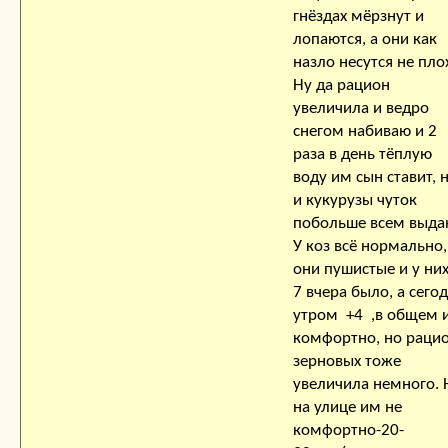
гнёздах мёрзнут и
лопаются, а они как
назло несутся не пло
Ну да рацион
увеличила и ведро
снегом набиваю и 2
раза в день тёплую
воду им сын ставит, 
и кукурузы чуток
побольше всем выда
У коз всё нормально,
они пушистые и у них
7 вчера было, а сего
утром +4 ,в общем 
комфортно, но раци
зерновых тоже
увеличила немного. 
на улице им не
комфортно-20-