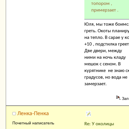
топором ,
примерзает .
Юля, мы тоже боимс
греть. Окоты планир
на тепло. В сарае у к
+10 , подстилка греет
Две двери, между
ними на ночь кладу
мешок с сеном. В
курятнике не знаю с
градусов, но вода не
замерзает.
Зап
Ленка-Пенка
Почетный написатель
Re: У околицы