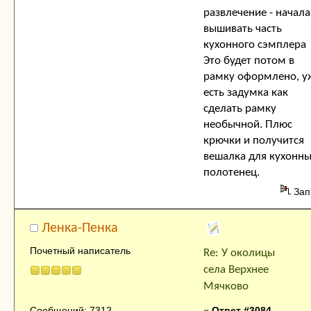
развлечение - начала
вышивать часть
кухонного сэмплера
Это будет потом в
рамку оформлено, у
есть задумка как
сделать рамку
необычной. Плюс
крючки и получится
вешалка для кухонны
полотенец.
Зап
Ленка-Пенка
Почетный написатель
Re: У околицы
села Верхнее
Мячково
«
Ответ #3084
Сообщений: 7312