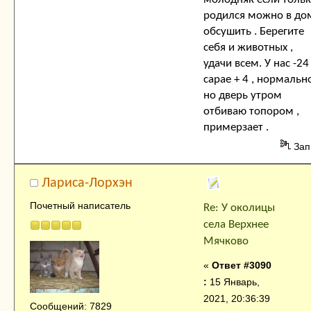
родился можно в до
обсушить . Берегите
себя и животных ,
удачи всем. У нас -24 
сарае + 4 , нормально
но дверь утром
отбиваю топором ,
примерзает .
Зап
Лариса-Лорхэн
Почетный написатель
Re: У околицы
села Верхнее
Мячково
«
Ответ #3090
:
15 Январь,
2021, 20:36:39
Сообщений: 7829