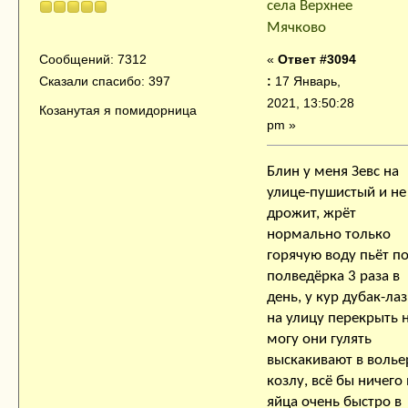
села Верхнее
Мячково
«
Ответ #3094
Сообщений: 7312
:
17 Январь,
Сказали спасибо: 397
2021, 13:50:28
Козанутая я помидорница
pm »
Блин у меня Зевс на
улице-пушистый и не
дрожит, жрёт
нормально только
горячую воду пьёт п
полведёрка 3 раза в
день, у кур дубак-лаз
на улицу перекрыть 
могу они гулять
выскакивают в волье
козлу, всё бы ничего
яйца очень быстро в