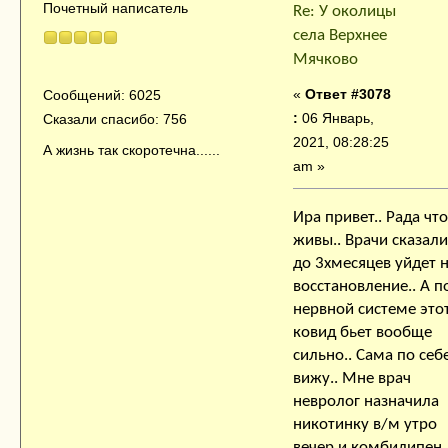
Почетный написатель
Re: У околицы
села Верхнее
Мячково
«
Ответ #3078
Сообщений: 6025
:
06 Январь,
Сказали спасибо: 756
2021, 08:28:25
А жизнь так скоротечна......
am »
Ира привет.. Рада что
живы.. Врачи сказали
до 3хмесяцев уйдет 
восстановление.. А п
нервной системе это
ковид бьет вообще
сильно.. Сама по себ
вижу.. Мне врач
невролог назначила
никотинку в/м утро
вечер и комбилипен.