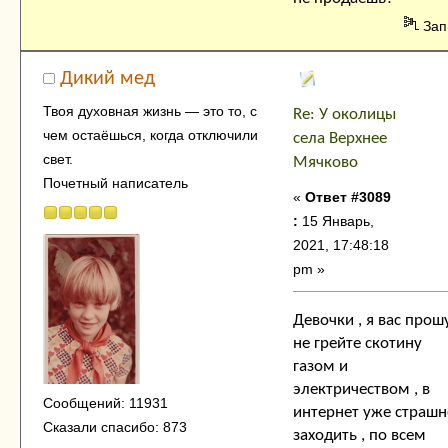
Зап
Дикий мед
Твоя духовнaя жизнь — это тo, с
Re: У околицы
чем остaёшься, когда отключили
села Верхнее
свет.
Мячково
Почетный написатель
«
Ответ #3089
:
15 Январь,
2021, 17:48:18
pm »
Девочки , я вас прошу
не грейте скотину
газом и
электричеством , в
Сообщений: 11931
интернет уже страшн
Сказали спасибо: 873
заходить , по всем