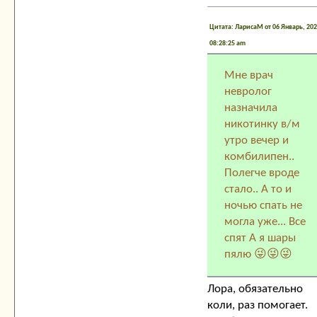
Цитата: ЛарисаМ от 06 Январь, 202
08:28:25 am
Мне врач
невролог
назначила
никотинку в/м
утро вечер и
комбилипен..
Полегче вроде
стало.. А то и
ночью спать не
могла уже... Все
спят А я шары
пялю 😜😜😜
Лора, обязательно
коли, раз помогает.