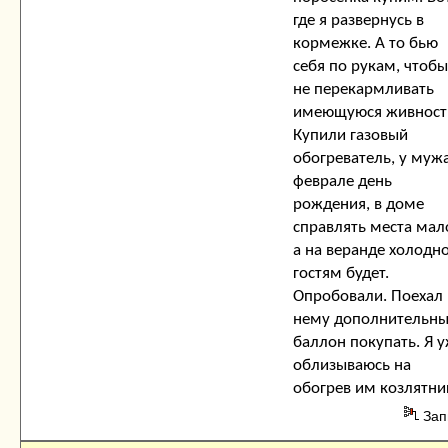
где я развернусь в
кормежке. А то бью
себя по рукам, чтобы
не перекармливать
имеющуюся живност
Купили газовый
обогреватель, у мужа
феврале день
рождения, в доме
справлять места мал
а на веранде холодн
гостям будет.
Опробовали. Поехал 
нему дополнительн
баллон покупать. Я 
облизываюсь на
обогрев им козлятни
Зап