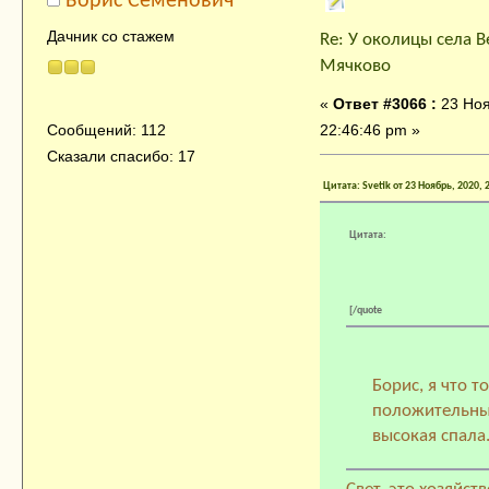
Борис Семенович
Дачник со стажем
Re: У околицы села В
Мячково
«
Ответ #3066 :
23 Ноя
22:46:46 pm »
Сообщений: 112
Сказали спасибо: 17
Цитата: Svetik от 23 Ноябрь, 2020, 
Цитата:
[/quote
Борис, я что т
положительны
высокая спала