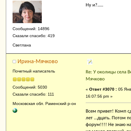
Ну и?.....
Сообщений: 14896
Сказали спасибо: 419
Светлана
Ирина-Мячково
Почетный написатель
Re: У околицы села В
Мячково
Сообщений: 5030
«
Ответ #3070 :
05 Янв
Сказали спасибо: 111
16:07:56 pm »
Московская обл. Раменский р-он
Всем привет! Комп сд
лет ...дцать. Потом 
форум!!!! Не знаю на