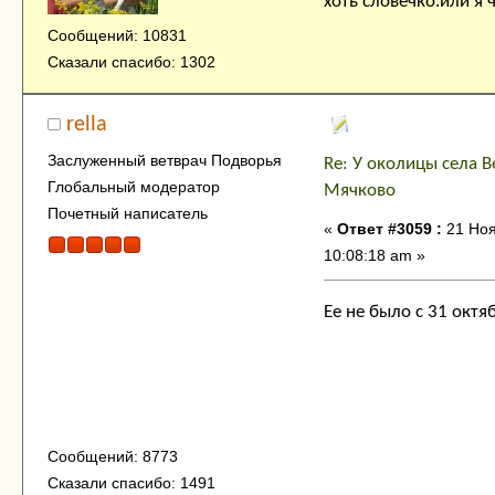
хоть словечко.или я 
Сообщений: 10831
Сказали спасибо: 1302
rella
Заслуженный ветврач Подворья
Re: У околицы села В
Глобальный модератор
Мячково
Почетный написатель
«
Ответ #3059 :
21 Ноя
10:08:18 am »
Ее не было с 31 октяб
Сообщений: 8773
Сказали спасибо: 1491