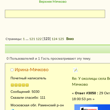
Верхнее Мячково
Страницы:
1
...
121
122
[
123
]
124
125
Вниз
Автор
Тема: У околицы
0 Пользователей и 1 Гость просматривают эту тему.
(Прочитано 175557 раз)
Ирина-Мячково
Почетный написатель
Re: У околицы села В
Мячково
Сообщений: 5030
«
Ответ #3050 :
29 Окт
Сказали спасибо: 111
18:00:53 pm »
Московская обл. Раменский р-он