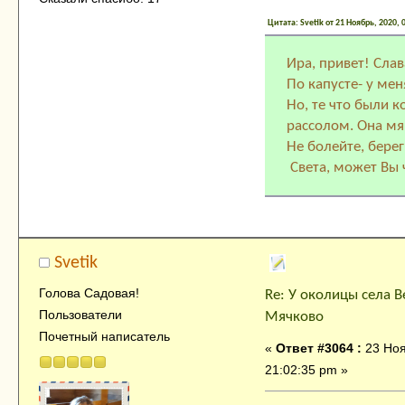
Цитата: Svetik от 21 Ноябрь, 2020, 
Ира, привет! Сла
По капусте- у мен
Но, те что были к
рассолом. Она мяг
Не болейте, берег
Света, может Вы 
Svetik
Голова Садовая!
Re: У околицы села В
Пользователи
Мячково
Почетный написатель
«
Ответ #3064 :
23 Ноя
21:02:35 pm »