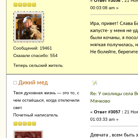
«
Ответ #3056 :
21 Ноя
00:03:08 am »
Ира, привет! Слава 
капусте- у меня не уд
были кочаны, я посо
мягкая получилась, н
Сообщений: 19461
Не болейте, берегите
Сказали спасибо: 554
Теперь сельский житель.
Дикий мед
Твоя духовнaя жизнь — это тo, с
Re: У околицы села В
чем остaёшься, когда отключили
Мячково
свет.
«
Ответ #3057 :
21 Ноя
Почетный написатель
01:03:33 am »
Девчата , всем быть