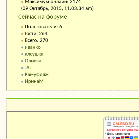
Максимум онлайн: 2174
(09 Октябрь, 2015, 11:03:34 am)
Сейчас на форуме
Пользователи: 6
Гости: 264
Всего: 270
иванко
алсушка
Оливка
JAL
Камуфляж
ИринаМ
Календарь праздников