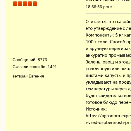
18:36:56 pm »
Считается, что савой
это утверждение с л
Компоненты: 5 кг кап
100 г соли. Способ 
и вручную перетираю
аккуратно промывают
Сообщений: 8773
Зелень, овощ и ягод
Сказали спасибо: 1491
стеклянную или эма
листами капусты и п
ветврач Евгения
укладывают на проду
температуры через д
будет свидетельствов
готовое блюдо перем
Источник:
https://agronom.expe
i-vred-osobennosti-p