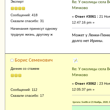
Эксперт
Re: У околицы села В
Мячково
Сообщений: 418
«
Ответ #3061 :
21 Ноя
Сказали спасибо: 31
12:47:16 pm »
Начинания принесут одному
трудную жизнь, другому ж
Может у Ленки-Пенки
долго нет Ирины.
Борис Семенович
Дачник со стажем
Re: У околицы села В
Мячково
«
Ответ #3062 :
23 Ноя
12:05:37 pm »
Сообщений: 112
Сказали спасибо: 17
Цитата: Svetik от 21 Ноябрь, 2020, 