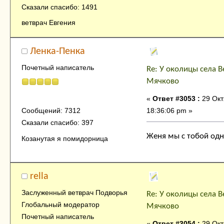
Сказали спасибо: 1491
ветврач Евгения
Ленка-Пенка
Почетный написатель
Re: У околицы села В
Мячково
«
Ответ #3053 :
29 Окт
18:36:06 pm »
Сообщений: 7312
Сказали спасибо: 397
Женя мы с тобой од
Козанутая я помидорница
rella
Заслуженный ветврач Подворья
Re: У околицы села В
Глобальный модератор
Мячково
Почетный написатель
«
Ответ #3054 :
29 Окт