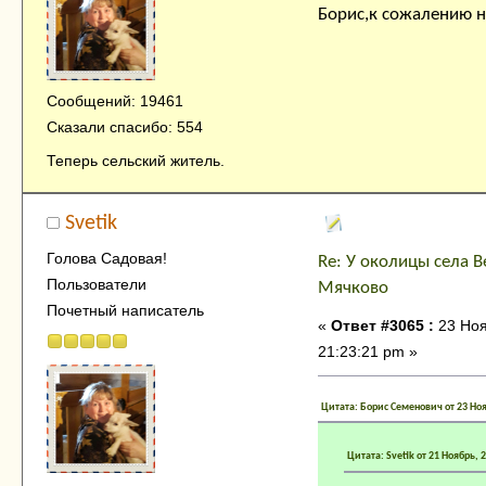
Борис,к сожалению н
Сообщений: 19461
Сказали спасибо: 554
Теперь сельский житель.
Svetik
Голова Садовая!
Re: У околицы села В
Пользователи
Мячково
Почетный написатель
«
Ответ #3065 :
23 Ноя
21:23:21 pm »
Цитата: Борис Семенович от 23 Ноя
Цитата: Svetik от 21 Ноябрь, 