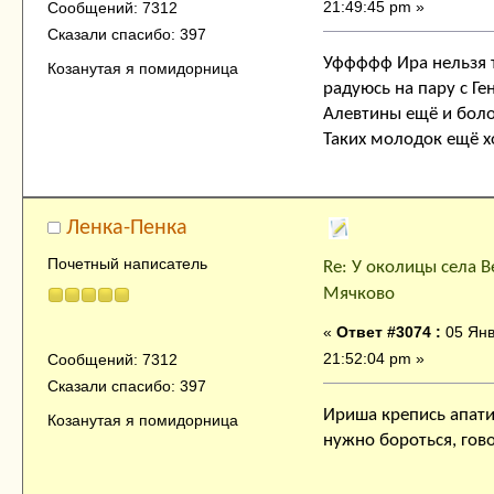
21:49:45 pm »
Сообщений: 7312
Сказали спасибо: 397
Уффффф Ира нельзя т
Козанутая я помидорница
радуюсь на пару с Ге
Алевтины ещё и боло
Таких молодок ещё хо
Ленка-Пенка
Почетный написатель
Re: У околицы села В
Мячково
«
Ответ #3074 :
05 Янв
21:52:04 pm »
Сообщений: 7312
Сказали спасибо: 397
Ириша крепись апатия
Козанутая я помидорница
нужно бороться, гов