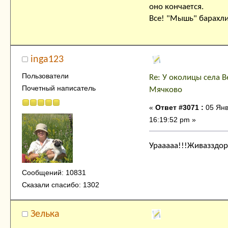
оно кончается.
Все! "Мышь" барахлит
inga123
Пользователи
Re: У околицы села В
Почетный написатель
Мячково
«
Ответ #3071 :
05 Янв
16:19:52 pm »
Урааааа!!!Живазздор
Сообщений: 10831
Сказали спасибо: 1302
Зелька