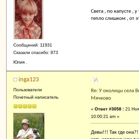
Света , по капусте ,
тепло слишком , от э
Сообщений: 11931
Сказали спасибо: 873
Юлия .
inga123
Пользователи
Re: У околицы села В
Почетный написатель
Мячково
«
Ответ #3058 :
21 Ноя
10:00:21 am »
Девы!!! Так где она?