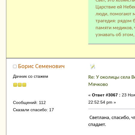
Свет, это хозяйст
Царствие ей Небе
люди, помогают м
трагедия: рядом 
памяти медиков, ч
узнавать об этом,
Борис Семенович
Дачник со стажем
Re: У околицы села В
Мячково
«
Ответ #3067 :
23 Ноя
22:52:54 pm »
Сообщений: 112
Сказали спасибо: 17
Светлана, спасибо, 
спадает.