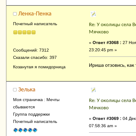
Ленка-Пенка
Почетный написатель
Re: У околицы села В
Мячково
«
Ответ #3068 :
27 Ноя
23:20:45 pm »
Сообщений: 7312
Сказали спасибо: 397
Ириша отзовись, как
Козанутая я помидорница
Зелька
Моя страничка : Мечты
Re: У околицы села В
сбываются
Мячково
Группа поддержки
«
Ответ #3069 :
04 Дек
Почетный написатель
07:58:36 am »