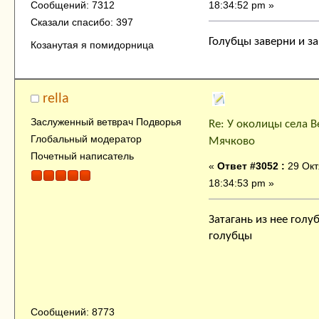
18:34:52 pm »
Сообщений: 7312
Сказали спасибо: 397
Голубцы заверни и з
Козанутая я помидорница
rella
Заслуженный ветврач Подворья
Re: У околицы села В
Глобальный модератор
Мячково
Почетный написатель
«
Ответ #3052 :
29 Окт
18:34:53 pm »
Затагань из нее голу
голубцы
Сообщений: 8773