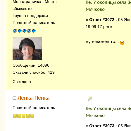
Моя страничка : Мечты
Re: У околицы села В
сбываются
Мячково
Группа поддержки
«
Ответ #3072 :
05 Янв
Почетный написатель
19:09:17 pm »
ну наконец то...
Сообщений: 14896
Сказали спасибо: 419
Светлана
Ленка-Пенка
Почетный написатель
Re: У околицы села В
Мячково
«
Ответ #3073 :
05 Янв