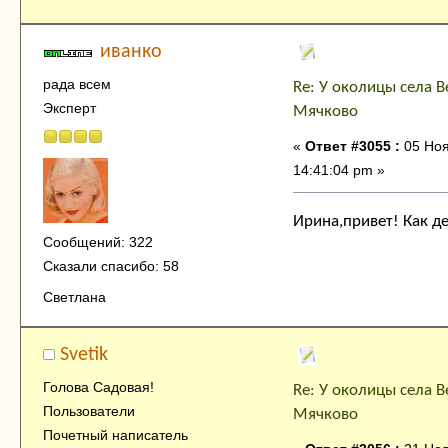
иванко
рада всем
Re: У околицы села В
Эксперт
Мячково
«
Ответ #3055 :
05 Ноя
14:41:04 pm »
Ирина,привет! Как де
Сообщений: 322
Сказали спасибо: 58
Светлана
Svetik
Голова Садовая!
Re: У околицы села В
Пользователи
Мячково
Почетный написатель