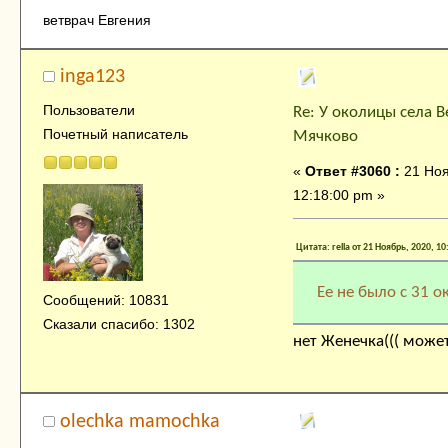
ветврач Евгения
inga123
Пользователи
Re: У околицы села В
Почетный написатель
Мячково
«
Ответ #3060 :
21 Ноя
12:18:00 pm »
Цитата: rella от 21 Ноябрь, 2020, 1
Ее не было с 31 о
Сообщений: 10831
Сказали спасибо: 1302
нет Женечка((( может
olechka mamochka