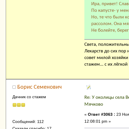
Ира, привет! Сла
По капусте- у мен
Но, те что были к
рассолом. Она мяг
Не болейте, берег
Света, положительны
Лекарств до сих пор 
совет милой хозяйки
стажем... с их лёгко
Борис Семенович
Дачник со стажем
Re: У околицы села В
Мячково
«
Ответ #3063 :
23 Ноя
12:08:01 pm »
Сообщений: 112
Сказали спасибо: 17