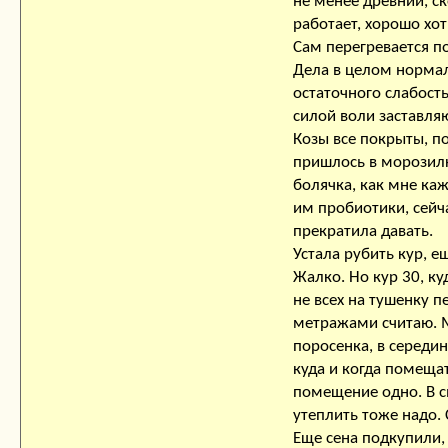
не менее древний, ск
работает, хорошо хо
Сам перегревается по
Дела в целом нормал
остаточного слабость
силой воли заставляю
Козы все покрыты, по
пришлось в морозилку
болячка, как мне каж
им пробиотики, сейч
прекратила давать.
Устала рубить кур, е
Жалко. Но кур 30, к
не всех на тушенку п
метражами считаю. 
поросенка, в середин
куда и когда помещать
помещение одно. В с
утеплить тоже надо.
Еще сена подкупили,