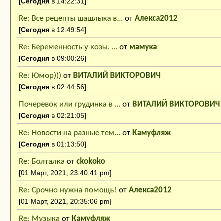
[
Сегодня
в 14:22:31]
Re: Все рецепты шашлыка в...
от
Алекса2012
[
Сегодня
в 12:49:54]
Re: Беременность у козы. ...
от
мамука
[
Сегодня
в 09:00:26]
Re: Юмор)))
от
ВИТАЛИЙ ВИКТОРОВИЧ
[
Сегодня
в 02:44:56]
Почеревок или грудинка в ...
от
ВИТАЛИЙ ВИКТОРОВИЧ
[
Сегодня
в 02:21:05]
Re: Новости на разные тем...
от
Камуфляж
[
Сегодня
в 01:13:50]
Re: Болталка
от
ckokoko
[01 Март, 2021, 23:40:41 pm]
Re: Срочно нужна помощь!
от
Алекса2012
[01 Март, 2021, 20:35:06 pm]
Re: Музыка
от
Камуфляж