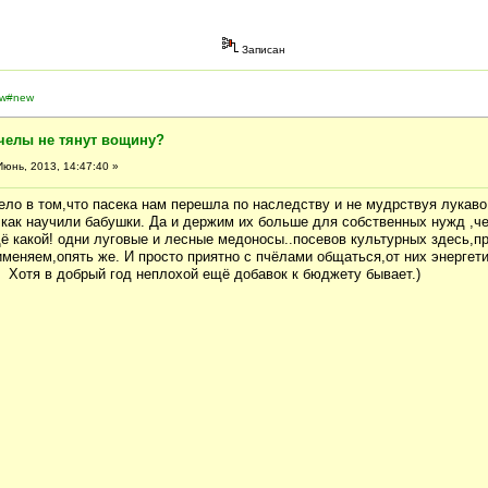
Записан
ew#new
челы не тянут вощину?
юнь, 2013, 14:47:40 »
Дело в том,что пасека нам перешла по наследству и не мудрствуя лукав
,как научили бабушки. Да и держим их больше для собственных нужд ,ч
щё какой! одни луговые и лесные медоносы..посевов культурных здесь,п
меняем,опять же. И просто приятно с пчёлами общаться,от них энергет
) Хотя в добрый год неплохой ещё добавок к бюджету бывает.)