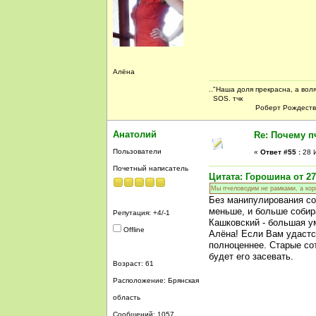
Алёна
.."Наша доля прекрасна, а воля
SOS. тчк
Роберт Рождествен
Анатолий
Re: Почему п
Пользователи
«
Ответ #55 :
28 И
Почетный написатель
Цитата: Горошина от 27
Мы пчеловодим не рамками, а кор
Без манипулирования со
меньше, и больше собир
Репутация: +4/-1
Кашковский - большая ум
Offline
Алёна! Если Вам удастся
полноценнее. Старые сот
будет его засевать.
Возраст: 61
Расположение: Брянская
область
Сообщений: 1057