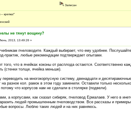
Записан
 – крепка!"
ский
челы не тянут вощину?
юнь, 2013, 13:49:26 »
учебникам пчеловодите. Каждый выбирает, что ему удобнее. Послушайте
од-практик, любые рекомендации подтверждает опытами.
от того, что в ячейках коконы от расплода остаются. Соответственно к
ь (стенки толще, ячейка меньше).
у переводить на многокорпусную систему, двенадцати и десятирамочны
 на разное кол. рамок в этом году заменили. Оставили только несколько
о потому что корпусов нам не сделали в столярке (подвели).
и, а корпусами, как сказал сибиряк, пчеловод Ермалаев. У него в инет
заразить людей промышленным пчеловодством. Все рассказы и примеры 
юбые вопросы. Люблю таких людей и на них равняюсь.