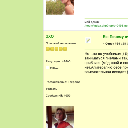
мой домик -
/forum/index.php?topic=9493.n
ЭХО
Re: Почему п
Почетный написатель
«
Ответ #54 :
28 И
Нет..не по учебникам.) 
заниматься пчёлами так
Репутация: +14/-5
прибыли. (мёд свой и е
нет.Апитерапию себе при
Offline
замечательная исходит.
Расположение: Тверская
область
Сообщений: 4659