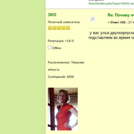
/forum/index.php?topic=9493.n
ЭХО
Re: Почему п
Почетный написатель
«
Ответ #52 :
27 И
у вас ульи двухкорпусн
подставляем во время чи
Репутация: +14/-5
Offline
Расположение: Тверская
область
Сообщений: 4659