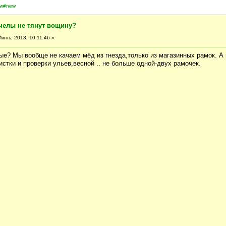
ew#new
челы не тянут вощину?
юнь, 2013, 10:11:46 »
ые? Мы вообще не качаем мёд из гнезда,только из магазинных рамок. А
стки и проверки ульев,весной .. не больше одной-двух рамочек.