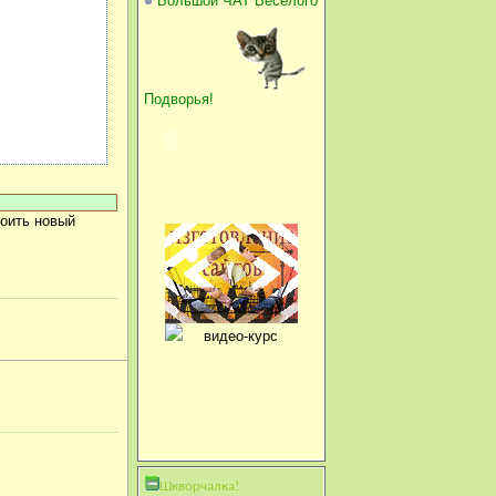
Большой ЧАТ Веселого
Подворья!
оить новый
Шкворчалка!