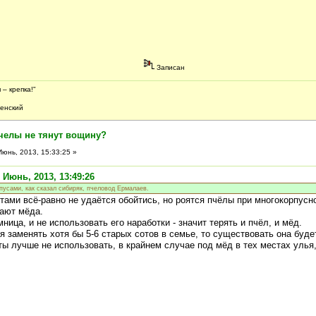
Записан
 – крепка!"
ский
челы не тянут вощину?
юнь, 2013, 15:33:25 »
 Июнь, 2013, 13:49:26
пусами, как сказал сибиряк, пчеловод Ермалаев.
тами всё-равно не удаётся обойтись, но роятся пчёлы при многокорпусн
ают мёда.
ница, и не использовать его наработки - значит терять и пчёл, и мёд.
 заменять хотя бы 5-6 старых сотов в семье, то существовать она буде
ы лучше не использовать, в крайнем случае под мёд в тех местах улья,