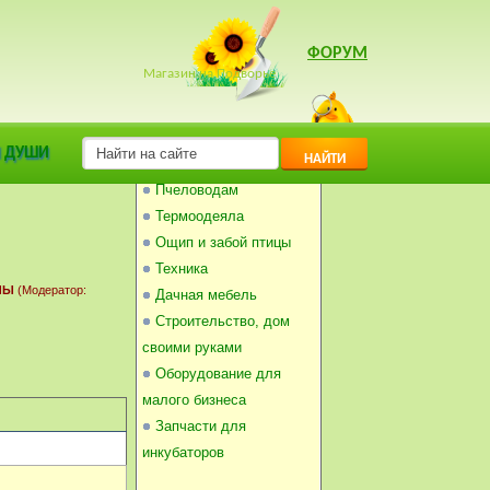
ФОРУМ
Магазин на Подворье
Инкубаторы
 ДУШИ
НАЙТИ
Балконные погребки
Пчеловодам
Термоодеяла
Ощип и забой птицы
Техника
ЛЫ
(Модератор:
Дачная мебель
Строительство, дом
своими руками
Оборудование для
малого бизнеса
Запчасти для
инкубаторов