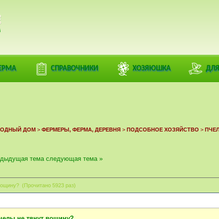
РАЦИЯ
ЕРМА
СПРАВОЧНИКИ
ХОЗЯЮШКА
ДЛЯ
ОРОДНЫЙ ДОМ
>
ФЕРМЕРЫ, ФЕРМА, ДЕРЕВНЯ
>
ПОДСОБНОЕ ХОЗЯЙСТВО
>
ПЧЕ
едыдущая тема
следующая тема »
вощину? (Прочитано 5923 раз)
челы не тянут вощину?