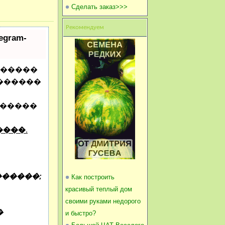
Сделать заказ>>>
Рекомендуем
ram-
������
 ������
������
����
.
������;
Как построить
красивый теплый дом
своими руками недорого
�
и быстро?