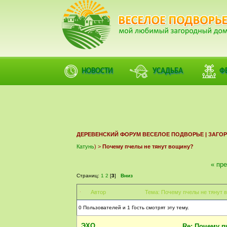
ФОРУМ
ПОМОЩЬ
КАЛЕНДАРЬ
ВОЙТИ
РЕГИСТ
НОВОСТИ
УСАДЬБА
Ф
ДЕРЕВЕНСКИЙ ФОРУМ ВЕСЕЛОЕ ПОДВОРЬЕ | ЗАГ
Катунь
) >
Почему пчелы не тянут вощину?
« пр
Страниц:
1
2
[
3
]
Вниз
Автор
Тема: Почему пчелы не тянут 
0 Пользователей и 1 Гость смотрят эту тему.
ЭХО
Re: Почему п