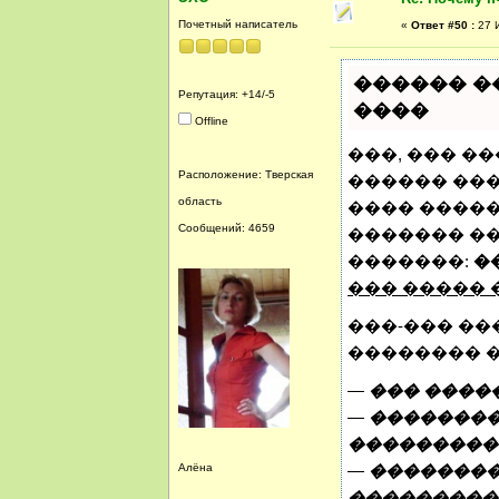
Почетный написатель
«
Ответ #50 :
27 И
������ ��
Репутация: +14/-5
����
Offline
���, ��� �
Расположение: Тверская
������ ���
область
���� �����
Сообщений: 4659
������� ��
�������:
��
��� �����
���-��� ��
�������� 
—
��� ����
—
��������
���������
Алёна
—
��������
���������