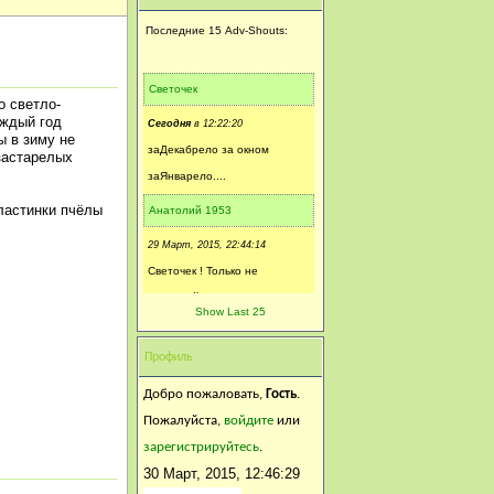
Последние 15 Adv-Shouts:
Светочек
о светло-
аждый год
Сегодня
в 12:22:20
ы в зиму не
заДекабрело за окном
 застарелых
заЯнварело....
пластинки пчёлы
Анатолий 1953
29 Март, 2015, 22:44:14
Светочек ! Только не
присылай метель к нам !
Show Last 25
Оставь себе , пожалуйста .....
Профиль
Светочек
Добро пожаловать,
29 Март, 2015, 20:53:01
Гость
.
Марианночка...Марабушечка
Пожалуйста,
войдите
или
ты моЯ дрррогггая..эт ты нам
зарегистрируйтесь
.
30 Март, 2015, 12:46:29
метель прислала в