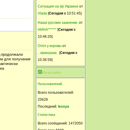
поджигают
Ситуация на (в) Украине
от
траву....полыхает!!!!! Хорошо,
Vlada
[
Сегодня
в 10:51:45]
что ветер не в нашу
Наши русские зааненки.
от
сторону....
НИНА******
[
Сегодня
в
Светлана-СПб
10:46:20]
28 Март, 2015, 16:28:20
Отёл у коровы
от
И у нас ветер. бррр...
.. иринушка..
[
Сегодня
в
о,продолжали
ем для получения
10:36:59]
Svetik
рактически
ика
28 Март, 2015, 09:40:53
Кто на сайте:
У нас тоже ветродуй
Пользователей
Селянка
Всего пользователей:
28 Март, 2015, 01:29:59
25628
Что то у нас ветер всё
Последний:
lessya
больше обороты набирает,
Статистика
на завтра вообще ураган
обещают
Всего сообщений: 1472050