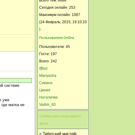
Всего тем: 6688
Светлана-СПб
Сегодня онлайн: 253
27 Март, 2015, 22:59:02
Максимум онлайн: 1087
Иринка, подвинься((((
(24 Февраль, 2015, 19:10:10
)
Пользователи Online
Пользователи: 45
Гости: 197
Всего: 242
if[byz
Manyasha
Сирина
ой системе
Циния
Наталичка
т уже
 где матка не
Vadim_83
Петрович 2
Собаки для загородного
Арабеска
дома
Ксения
Ирмик
Тибетский мастиф