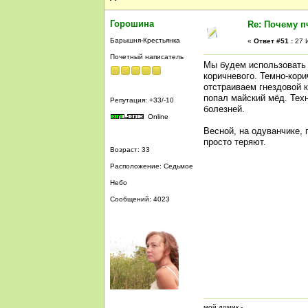
Горошина
Re: Почему п
Барышня-Крестьянка
«
Ответ #51 :
27 И
Почетный написатель
Мы будем использовать 
коричневого. Темно-кор
отстраиваем гнездовой к
попал майский мёд. Техн
Репутация: +33/-10
болезней.
Online
Весной, на одуванчике, 
просто теряют.
Возраст: 33
Расположение: Седьмое
Небо
Сообщений: 4023
мой домик -