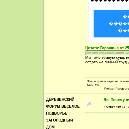
�
����
��
Цитата: Горошина от 25
Они мало воска переплавляют, суш
Мы тоже тёмную сушь и
сот,это же лишний труд 
.."Наша доля прекрасна, а воля
SOS. тчк
Роберт Рождествен
ДЕРЕВЕНСКИЙ
Re: Почему п
ФОРУМ ВЕСЕЛОЕ
«
Ответ #50 :
27 И
ПОДВОРЬЕ |
ЗАГОРОДНЫЙ
ДОМ