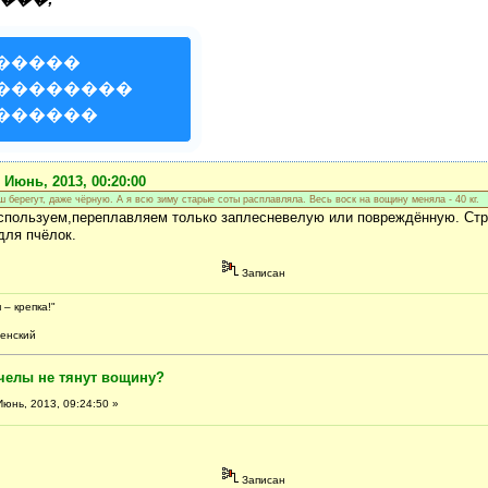
�����
��������
������
 Июнь, 2013, 00:20:00
 берегут, даже чёрную. А я всю зиму старые соты расплавляла. Весь воск на вощину меняла - 40 кг.
спользуем,переплавляем только заплесневелую или повреждённую. Стр
для пчёлок.
Записан
 – крепка!"
ский
челы не тянут вощину?
юнь, 2013, 09:24:50 »
Записан