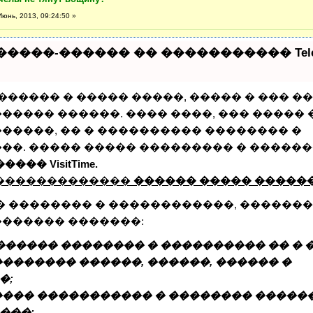
юнь, 2013, 09:24:50 »
����-������ �� ����������� Teleg
������� � ����� �����, ����� � ��� �
����� ������. ���� ����, ��� �����
�����, �� � ���������� �������� �
��. ����� ����� ��������� � �����
���� VisitTime.
 �������������
������ ����� �����
� �������� � ������������, �������
������� �������:
������ �������� � ���������� �� � 
������� ������, ������, ������ �
�;
��� ����������� � �������� �����
���;