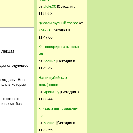
стихает.
от
aleks30
[
Сегодня
в
11:59:58]
Селянка
Делаем вкусный творог
от
29 Март, 2015, 13:35:18
Ксения
[
Сегодня
в
Сил нет от этого урагана
11:47:06]
Анатолий 1953
Как сепарировать козье
 лекции
29 Март, 2015, 13:17:46
мо...
Когда ветер прекратится ?
от
Ксения
[
Сегодня
в
аждое следующее
Кто знает ?
11:43:42]
marabu
Наши нубийские
е даданы. Все
 шт, в которых
28 Март, 2015, 18:51:06
козы(проце...
А у нас метель. Первый раз
от
Ирина Ру
[
Сегодня
в
е тоже есть
за зиму руки замёрзли на
11:33:44]
говорит без
прогулке.
Как сохранить молочную
Svetik
пр...
от
Ксения
[
Сегодня
в
28 Март, 2015, 18:35:13
11:32:55]
Ветер ураганный, идиоты