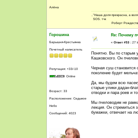
Алёна
.."Наша доля прекрасна, а воля
SOS. тчк
Роберт Рождествен
Горошина
Re: Почему п
Барышня-Крестьянка
«
Ответ #53 :
27 И
Почетный написатель
Понятно. Вы по старым 
Кашковского. Он пчелов
Черная суш становится 
Репутация: +33/-10
поколение будет мельчат
Online
Да, мы будем всю пасек
старые улики дадан-блат
Возраст: 33
отводки и пара роев и т
Расположение: Седьмое
Мы пчеловодим не рамкам
Небо
лекция. Он стремиться 
бумажки, отвечает на л
Сообщений: 4023