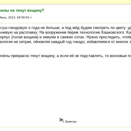
челы не тянут вощину?
юнь, 2013, 09:58:50 »
суш гнездовую о года не больше, а под мёд будем смотреть по цвету -д
ичневую на расплавку. На вооружение берем технологию Кашковского. К
орпус (голая вощина) и зимуем в свежих сотах. Нужно проследить, чтоб
ология не хитрая, обновляя каждый год гнездо, избавляемся от многих
пчёлы прекрасно тянут вощину, а если её не подставлять, то восковые 
Записан