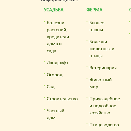
размер
того, 
УСАДЬБА
ФЕРМА
зацвел
лукови
Болезни
Бизнес-
замачи
35° С.
растений,
планы
двух н
вредители
темпер
Болезни
дома и
первых
животных и
10° С.
сада
горшки
птицы
октябр
Ландшафт
распус
Ветеринария
сроки 
посадк
Огород
сдвига
Животный
О выра
Сад
мир
в откр
можете
Строительство
Приусадебное
Выгонк
Клубн
и подсобное
от сух
Частный
хозяйство
этого 
дом
четыре
помеще
Птицеводство
влажно