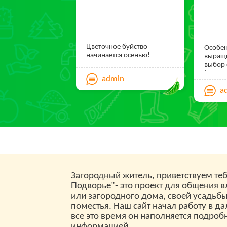
нейтр
значе
с песк
насыпа
Субстр
количе
Цветочное буйство
Особе
в 2-3 
начинается осенью!
выращ
высоту
выбор 
выгон
(корне
admin
подобр
посадк
здоро
a
защита
растен
хранен
цвели 
зиму.
года.С
что ра
выгонк
сквозн
батаре
опред
испол
холоди
Загородный житель, приветствуем теб
веранд
Подворье"- это проект для общения 
помещ
или загородного дома, своей усадьб
поместья. Наш сайт начал работу в да
Выгонк
все это время он наполняется подроб
Для вы
информацией...
двухв