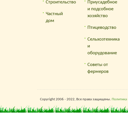
прое
Строительство
Приусадебное
— Вс
и подсобное
Частный
форм
хозяйство
дом
арен
Птицеводство
вечн
публ
Сельхозтехника
(упо
и
отзыв
оборудование
рели
— Se
Советы от
где р
фермеров
такж
кото
обра
Copyright 2006 - 2022, Все права защищены.
Политика
SeoH
пред
техн
уско
в дес