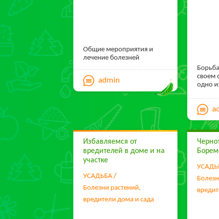
Общие мероприятия и
лечение болезней
Борьба
своем 
admin
одно 
и утом
кто им
a
приуса
заняти
но и д
безнад
Избавляемся от
Черно
надрыв
вредителей в доме и на
Борем
день, 
следу
участке
УСАДЬ
убедит
УСАДЬБА
как тут
Болезн
чувств
Болезни растений,
вредит
месте.
вредители дома и сада
Заб