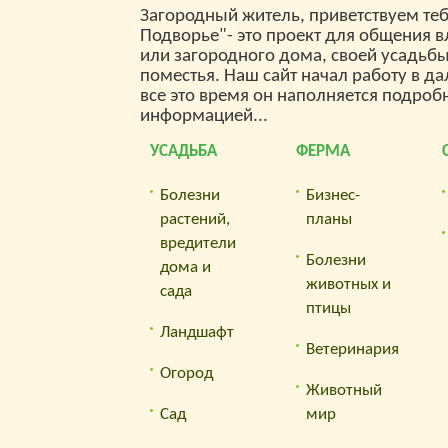
Загородный житель, приветствуем теб
вашег
Подворье"- это проект для общения 
Что
или загородного дома, своей усадьб
поместья. Наш сайт начал работу в да
Se
все это время он наполняется подроб
информацией...
— Пр
клик
УСАДЬБА
ФЕРМА
инте
подб
Болезни
Бизнес-
поку
растений,
планы
ссыл
вредители
Болезни
степе
дома и
животных и
лучш
сада
птицы
— Ре
Ландшафт
пров
Ветеринария
ссыл
Огород
100 
Животный
ежед
Сад
мир
пока