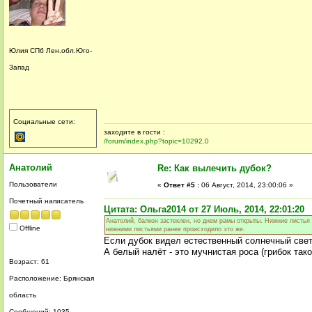
Юлия СПб Лен.обл.Юго-
Запад
Социальные сети:
заходите в гости :
/forum/index.php?topic=10292.0
Анатолий
Re: Как вылечить дубок?
Пользователи
«
Ответ #5 :
06 Август, 2014, 23:00:06 »
Почетный написатель
Цитата: Ольга2014 от 27 Июль, 2014, 22:01:20
Анатолий, балкон застеклен, но днем рамы открыты. Нижние листья
Offline
нижними листьями ранее происходило это же.
Если дубок видел естественный солнечный свет,
А белый налёт - это мучнистая роса (грибок так
Возраст: 61
Расположение: Брянская
область
Сообщений: 1035