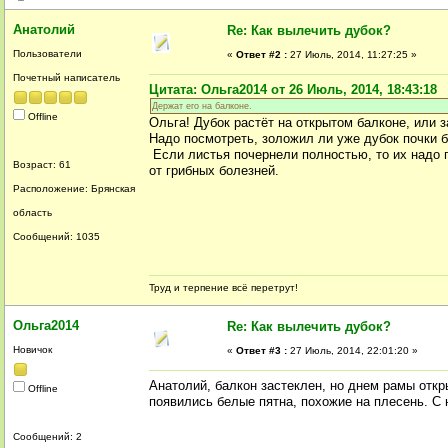
Анатолий
Re: Как вылечить дубок?
Пользователи
«
Ответ #2 :
27 Июль, 2014, 11:27:25 »
Почетный написатель
Цитата: Ольга2014 от 26 Июль, 2014, 18:43:18
Держат его на балконе.
Offline
Ольга! Дубок растёт на открытом балконе, или 
Надо посмотреть, золожил ли уже дубок почки б
Если листья почернели полностью, то их надо п
Возраст: 61
от грибных болезней.
Расположение: Брянская
область
Сообщений: 1035
Труд и терпение всё перетрут!
Ольга2014
Re: Как вылечить дубок?
Новичок
«
Ответ #3 :
27 Июль, 2014, 22:01:20 »
Анатолий, балкон застеклен, но днем рамы откр
Offline
появились белые пятна, похожие на плесень. С
Сообщений: 2