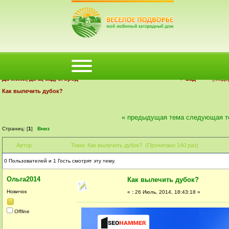
ФОРУМ
ПОМОЩЬ
КАЛЕНДАРЬ
ВОЙТИ
РЕГИСТРАЦИЯ
Деревенский форум Веселое Подворье | Загородный дом
Дачники, дача, сад, огород
>
Сад
(Моде
Как вылечить дубок?
« предыдущая тема
следующая т
Страниц: [
1
]
Вниз
Автор
Тема: Как вылечить дубок? (Прочитано 140 раз)
0 Пользователей и 1 Гость смотрят эту тему.
Ольга2014
Как вылечить дубок?
Новичок
«
:
26 Июль, 2014, 18:43:18 »
Offline