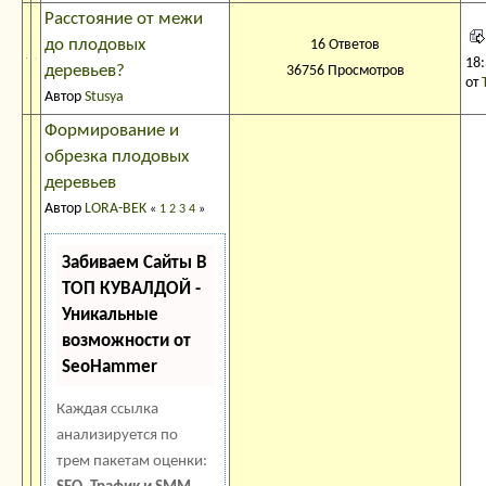
Расстояние от межи
до плодовых
16 Ответов
18
деревьев?
36756 Просмотров
от
Автор
Stusya
Формирование и
обрезка плодовых
деревьев
Автор
LORA-BEK
«
1
2
3
4
»
Забиваем Сайты В
ТОП КУВАЛДОЙ -
Уникальные
возможности от
SeoHammer
Каждая ссылка
анализируется по
трем пакетам оценки: