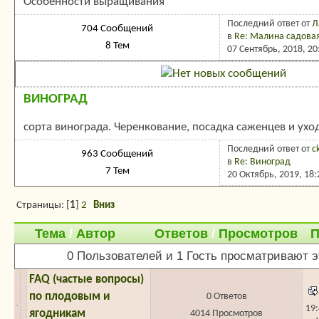
Особенности выращивания
Последний ответ
от
Л
704 Сообщений
в
Re: Малина садовая
8 Тем
07 Сентябрь, 2018, 2
ВИНОГРАД
сорта винограда. Черенкование, посадка саженцев и ухо
Последний ответ
от
c
963 Сообщений
в
Re: Виноград
7 Тем
20 Октябрь, 2019, 18
Страницы: [
1
]
2
Вниз
Тема
/
Автор
Ответов
/
Просмотров
П
0 Пользователей и 1 Гость просматривают э
FAQ (частые вопросы)
по плодовым и
0 Ответов
19
ягодникам
4014 Просмотров