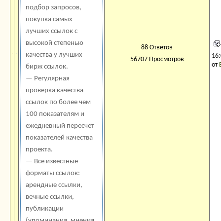
подбор запросов,
покупка самых
лучших ссылок с
высокой степенью
88 Ответов
качества у лучших
16
56707 Просмотров
от
бирж ссылок.
— Регулярная
проверка качества
ссылок по более чем
100 показателям и
ежедневный пересчет
показателей качества
проекта.
— Все известные
форматы ссылок:
арендные ссылки,
вечные ссылки,
публикации
(упоминания, мнения,