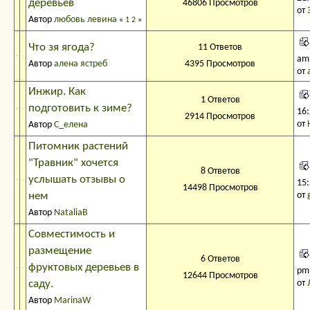
деревьев
46806 Просмотров
от
Автор
любовь левина
«
1
2
»
Что зя ягода?
11 Ответов
am
Автор
алена ястреб
4395 Просмотров
от
Инжир. Как
1 Ответов
подготовить к зиме?
16
2914 Просмотров
от
Автор
С_елена
Питомник растений
"Травник" хочется
8 Ответов
услышать отзывы о
15
14498 Просмотров
нем
от
Автор
NataliaB
Совместимость и
размещение
6 Ответов
фруктовых деревьев в
pm
12644 Просмотров
саду.
от
Автор
MarinaW