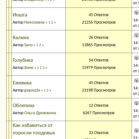
от
Иошта
45 Ответов
14
Автор
Николавна
21256 Просмотров
«
1
2
»
от
Калина
26 Ответов
14
Автор
Sano
11865 Просмотров
«
1
2
»
от
Голубика
54 Ответов
14
Автор
Ання
15979 Просмотров
«
1
2
3
»
от
Ежевика
45 Ответов
14
Автор
gagauzla
23198 Просмотров
«
1
2
»
от
Облепиха
12 Ответов
14
Автор
Ольга Дрожжина
6267 Просмотров
от
Как избавиться от
поросли плодовых
33 Ответов
21