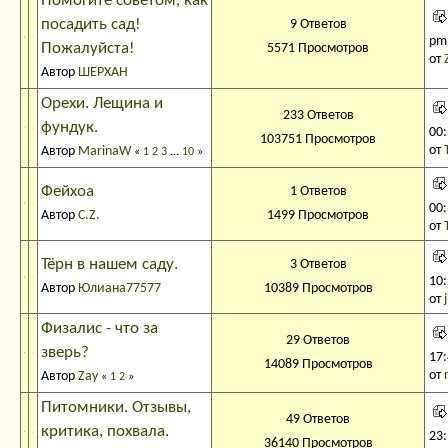
Помогите советом, как
посадить сад!
9 Ответов
pm
Пожалуйста!
5571 Просмотров
от
Автор
ШЕРХАН
Орехи. Лещина и
233 Ответов
фундук.
00
103751 Просмотров
от
Автор
MarinaW
«
1
2
3
...
10
»
Фейхоа
1 Ответов
00
Автор
С.Z.
1499 Просмотров
от
Тёрн в нашем саду.
3 Ответов
10
Автор
Юлиана77577
10389 Просмотров
от
Физалис - что за
29 Ответов
зверь?
17
14089 Просмотров
от
Автор
Zay
«
1
2
»
Питомники. Отзывы,
49 Ответов
критика, похвала.
23
36140 Просмотров