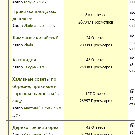
от
Автор
Талуна
«
1
2
»
Прививка плодовых
810 Ответов
деревьев.
pm
289047 Просмотров
от
Автор
Vlada
«
1
2
3
...
33
»
Лимонник китайский
24 Ответов
pm
Автор
Vlada
20033 Просмотров
от
Актинидия
46 Ответов
18
Автор
Сакура
25430 Просмотров
«
1
2
»
от
Халявные советы по
обрезке, прививке и
"прочим шалостям"в
157 Ответов
17
саду
28987 Просмотров
от
Автор
Анатолий 1953
«
1
2
3
...
7
»
Дерево грецкий орех
42 Ответов
16
Автор
Bладимир
24734 Просмотров
«
1
2
»