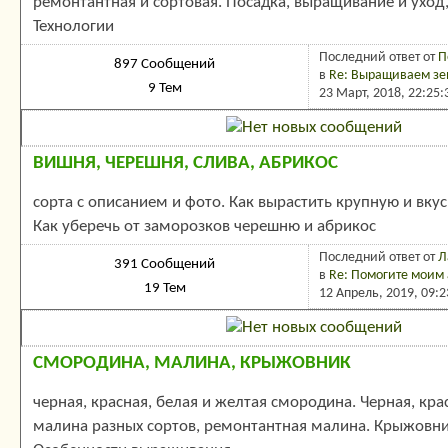
ремонтантная и сортовая. Посадка, выращивание и уход
Технологии
Последний ответ
от
П
897 Сообщений
в
Re: Выращиваем зе
9 Тем
23 Март, 2018, 22:25
ВИШНЯ, ЧЕРЕШНЯ, СЛИВА, АБРИКОС
сорта с описанием и фото. Как вырастить крупную и вку
Как уберечь от заморозков черешню и абрикос
Последний ответ
от
Л
391 Сообщений
в
Re: Помогите моим 
19 Тем
12 Апрель, 2019, 09:
СМОРОДИНА, МАЛИНА, КРЫЖОВНИК
черная, красная, белая и желтая смородина. Черная, кра
малина разных сортов, ремонтантная малина. Крыжовни