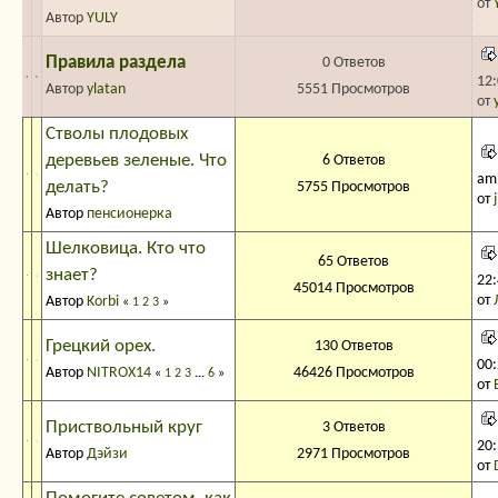
от
Автор
YULY
Правила раздела
0 Ответов
12
Автор
ylatan
5551 Просмотров
от
Стволы плодовых
деревьев зеленые. Что
6 Ответов
am
делать?
5755 Просмотров
от
Автор
пенсионерка
Шелковица. Кто что
65 Ответов
знает?
22
45014 Просмотров
от
Автор
Korbi
«
1
2
3
»
Грецкий орех.
130 Ответов
00
Автор
NITROX14
46426 Просмотров
«
1
2
3
...
6
»
от
Приствольный круг
3 Ответов
20
Автор
Дэйзи
2971 Просмотров
от