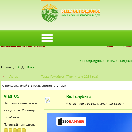
ФОРУМ
ПОМОЩЬ
КАЛЕНДАРЬ
ВОЙТИ
РЕГИСТРАЦИЯ
Деревенский форум Веселое Подворье | Загородный дом
Дачники, дача, сад, огород
>
Сад
(Моде
« предыдущая тема
следующ
Страниц:
1
2
[
3
]
Вниз
Автор
Тема: Голубика (Прочитано 2268 раз)
0 Пользователей и 1 Гость смотрят эту тему.
Vlad_US
Re: Голубика
Не грузите меня, я вам
«
Ответ #50 :
16 Июль, 2014, 15:31:55 »
не сухогруз. Я танкер,
налейте мне...
Почетный написатель