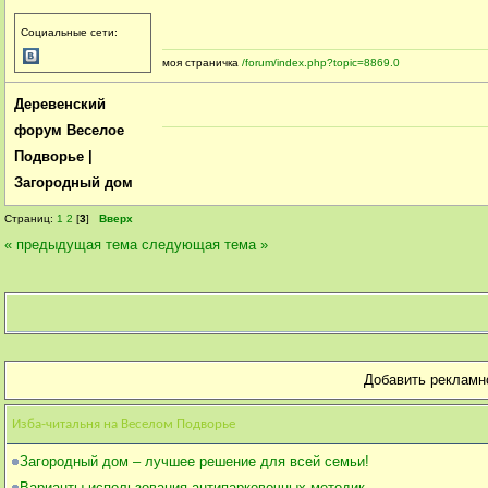
Социальные сети:
моя страничка
/forum/index.php?topic=8869.0
Деревенский
форум Веселое
Подворье |
Загородный дом
Страниц:
1
2
[
3
]
Вверх
« предыдущая тема
следующая тема »
Добавить рекламн
Изба-читальня на Веселом Подворье
Загородный дом – лучшее решение для всей семьи!
Варианты использования антипарковочных методик