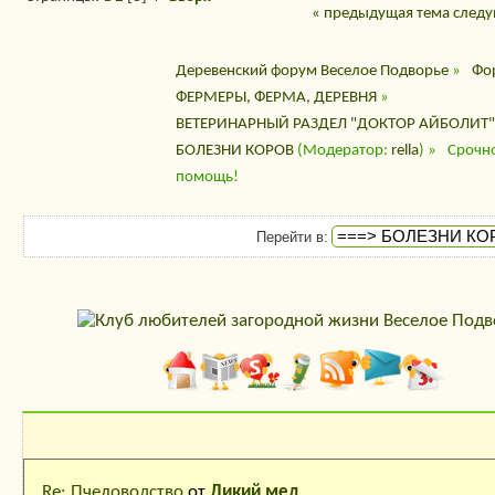
« предыдущая тема
следу
Деревенский форум Веселое Подворье
»
Фо
ФЕРМЕРЫ, ФЕРМА, ДЕРЕВНЯ
»
ВЕТЕРИНАРНЫЙ РАЗДЕЛ "ДОКТОР АЙБОЛИТ"
БОЛЕЗНИ КОРОВ
(Модератор:
rella
) »
Срочн
помощь!
Перейти в:
Последние сообщения
Re: Пчеловодство
от
Дикий мед