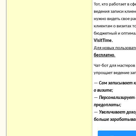
Тот, кто работает в сф
ведения записи клиен
нужно видеть свое ра
клиентам о визитах 
бюджетный и оптима
VisitTime.
Для новых пользова
бесплатно
.
Чат-бот для мастеров
упрощает ведение за
—
Сам записывает 
о визите;
—
Персонализирует с
предоплаты;
—
Увеличивает дох
больше зарабатыва