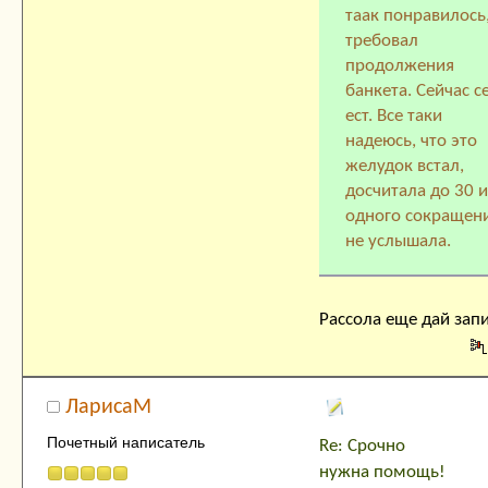
таак понравилось
требовал
продолжения
банкета. Сейчас с
ест. Все таки
надеюсь, что это
желудок встал,
досчитала до 30 и
одного сокращен
не услышала.
Рассола еще дай зап
ЛарисаМ
Почетный написатель
Re: Срочно
нужна помощь!