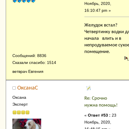
Ноябрь, 2020,
16:10:47 pm »
Желудок встал?
Четвертинку водки д
начала влить и в
непродуваемое сухо
помещение.
Сообщений: 8836
Сказали спасибо: 1514
ветврач Евгения
ОксанаC
Оксана
Re: Срочно
Эксперт
нужна помощь!
«
Ответ #53 :
23
Ноябрь, 2020,
16:48:15 pm »