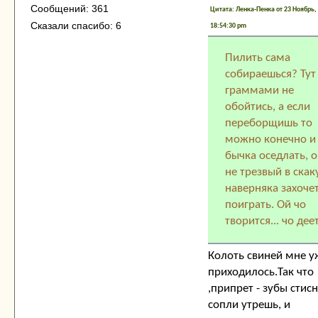
Сообщений: 361
Цитата: Ленка-Пенка от 23 Ноябрь,
Сказали спасибо: 6
18:54:30 pm
Пилить сама
собираешься? Тут
граммами не
обойтись, а если
переборщишь то
можно конечно и
бычка оседлать, 
не трезвый в скак
наверняка захоче
поиграть. Ой чо
творится... чо дее
Колоть свиней мне у
приходилось.Так что
,припрет - зубы стис
сопли утрешь, и