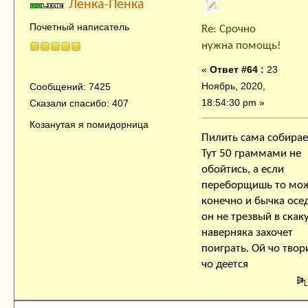
Ленка-Пенка
Почетный написатель
Re: Срочно
нужна помощь!
«
Ответ #64 :
23
Ноябрь, 2020,
Сообщений: 7425
18:54:30 pm »
Сказали спасибо: 407
Козанутая я помидорница
Пилить сама собира
Тут 50 граммами не
обойтись, а если
переборщишь то мо
конечно и бычка осе
он не трезвый в скак
наверняка захочет
поиграть. Ой чо твори
чо деется