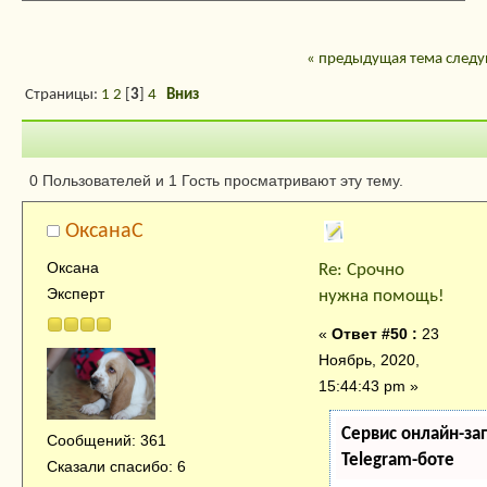
« предыдущая тема
следу
Страницы:
1
2
[
3
]
4
Вниз
Автор
Тема: Срочно н
0 Пользователей и 1 Гость просматривают эту тему.
помощь! (Прочитано 21093 раз)
ОксанаC
Оксана
Re: Срочно
Эксперт
нужна помощь!
«
Ответ #50 :
23
Ноябрь, 2020,
15:44:43 pm »
Сервис онлайн-за
Сообщений: 361
Telegram-боте
Сказали спасибо: 6