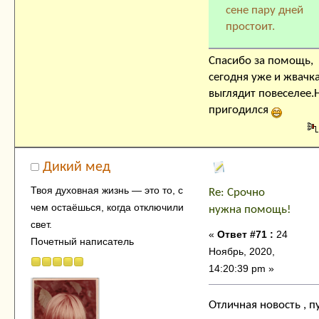
сене пару дней
простоит.
Спасибо за помощь,
сегодня уже и жвачка
выглядит повеселее.
пригодился
Дикий мед
Твоя духовнaя жизнь — это тo, с
Re: Срочно
чем остaёшься, когда отключили
нужна помощь!
свет.
«
Ответ #71 :
24
Почетный написатель
Ноябрь, 2020,
14:20:39 pm »
Отличная новость , п