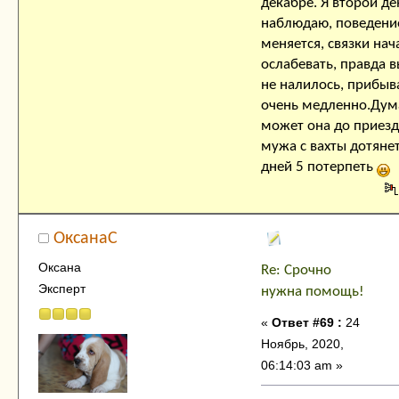
декабре. Я второй де
наблюдаю, поведени
меняется, связки нач
ослабевать, правда 
не налилось, прибыв
очень медленно.Ду
может она до приезд
мужа с вахты дотянет
дней 5 потерпеть
ОксанаC
Оксана
Re: Срочно
Эксперт
нужна помощь!
«
Ответ #69 :
24
Ноябрь, 2020,
06:14:03 am »