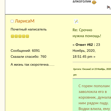
алкоголик
.
ЛарисаМ
Почетный написатель
Re: Срочно
нужна помощь!
«
Ответ #62 :
23
Ноябрь, 2020,
Сообщений: 6091
18:51:45 pm »
Сказали спасибо: 760
А жизнь так скоротечна......
Цитата: ОксанаC от 23 Ноябрь, 2020
pm
С горем пополам
заволокла его в
коровник, думала
ним рядом паду.
Водки влила, ему