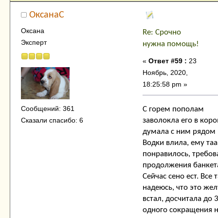
ОксанаC
Оксана
Re: Срочно
Эксперт
нужна помощь!
«
Ответ #59 :
23
Ноябрь, 2020,
18:25:58 pm »
Сообщений: 361
С горем пополам
Сказали спасибо: 6
заволокла его в коро
думала с ним рядом 
Водки влила, ему таа
понравилось, требов
продолжения банкет
Сейчас сено ест. Все 
надеюсь, что это же
встал, досчитала до 
одного сокращения 