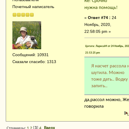
Re: Срочно
Почетный написатель
нужна помощь!
«
Ответ #74 :
24
Ноябрь, 2020,
22:58:05 pm »
Цитата: ЛарисаМ от 24 Ноябрь, 202
21:53:25 pm
Сообщений: 10931
Сказали спасибо: 1313
Я насчет рассола 
шутила. Можно
тоже дать.. Водку
запить..
да,рассол можно, Ж
говорила
Страницы:
1
2
[
3
]
4
Вверх