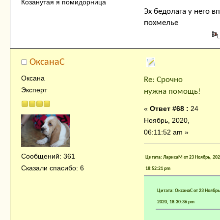
Козанутая я помидорница
Эх бедолага у него в
похмелье
ОксанаC
Оксана
Re: Срочно
Эксперт
нужна помощь!
«
Ответ #68 :
24
Ноябрь, 2020,
06:11:52 am »
Сообщений: 361
Цитата: ЛарисаМ от 23 Ноябрь, 202
Сказали спасибо: 6
18:52:21 pm
Цитата: ОксанаC от 23 Ноябрь
2020, 18:30:36 pm