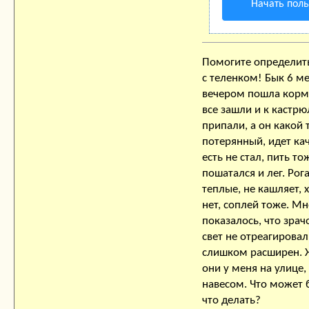
Начать пол
Помогите определить
с теленком! Бык 6 ме
вечером пошла корм
все зашли и к кастр
припали, а он какой 
потерянный, идет кач
есть не стал, пить то
пошатался и лег. Рог
теплые, не кашляет, 
нет, соплей тоже. Мн
показалось, что зрач
свет не отреагировал
слишком расширен. 
они у меня на улице,
навесом. Что может 
что делать?