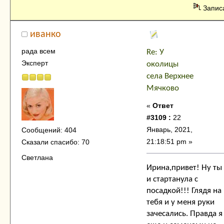
Запис
иванко
рада всем
Re: У
Эксперт
околицы
села Верхнее
Мячково
«
Ответ
#3109 :
22
Январь, 2021,
Сообщений: 404
21:18:51 pm »
Сказали спасибо: 70
Светлана
Ирина,привет! Ну ты
и стартанула с
посадкой!!! Глядя на
тебя и у меня руки
зачесались. Правда я