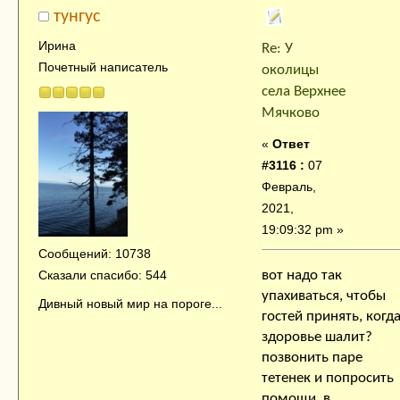
тунгус
Ирина
Re: У
Почетный написатель
околицы
села Верхнее
Мячково
«
Ответ
#3116 :
07
Февраль,
2021,
19:09:32 pm »
Сообщений: 10738
вот надо так
Сказали спасибо: 544
упахиваться, чтобы
Дивный новый мир на пороге...
гостей принять, когд
здоровье шалит?
позвонить паре
тетенек и попросить
помощи в