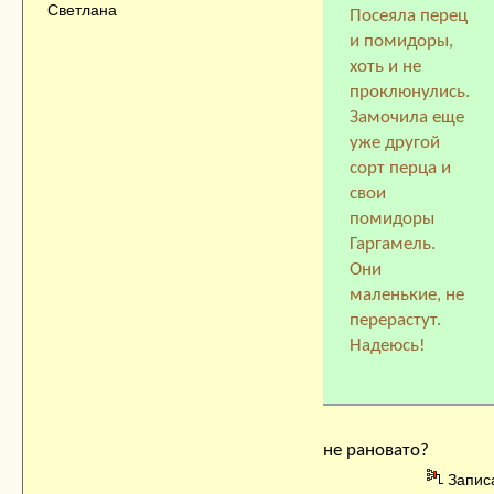
Светлана
Посеяла перец
и помидоры,
хоть и не
проклюнулись.
Замочила еще
уже другой
сорт перца и
свои
помидоры
Гаргамель.
Они
маленькие, не
перерастут.
Надеюсь!
не рановато?
Запис