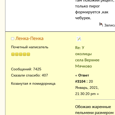
там похожий рецепт,
только пирог
формируется ,как
чебурек.
Запис
Ленка-Пенка
Почетный написатель
Re: У
околицы
села Верхнее
Мячково
Сообщений: 7425
«
Ответ
Сказали спасибо: 407
#3104 :
20
Козанутая я помидорница
Январь, 2021,
21:30:20 pm »
Обожаю жаренные
пельмени размером