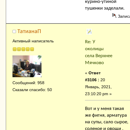
курино-утиной
тушенки заделали.
Запис
ТатианаП
Активный написатель
Re: У
околицы
села Верхнее
Мячково
«
Ответ
#3106 :
20
Сообщений: 958
Январь, 2021,
Сказали спасибо: 50
23:10:20 pm »
Вот и у меня такая
же фигня, арматура
на супы, сало сырое,
соленое и овощи ,