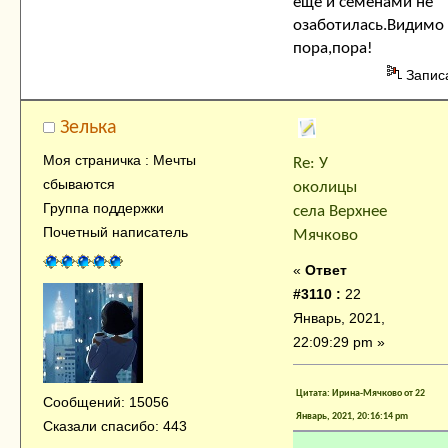
еще и семенами не
озаботилась.Видимо
пора,пора!
Запис
Зелька
Моя страничка : Мечты
Re: У
сбываются
околицы
Группа поддержки
села Верхнее
Почетный написатель
Мячково
«
Ответ
#3110 :
22
Январь, 2021,
22:09:29 pm »
Цитата: Ирина-Мячково от 22
Сообщений: 15056
Январь, 2021, 20:16:14 pm
Сказали спасибо: 443