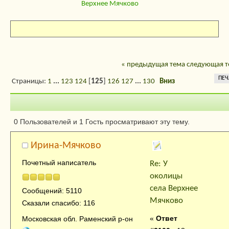
Верхнее Мячково
« предыдущая тема
следующая т
ПЕЧ
Страницы:
1
...
123
124
[
125
]
126
127
...
130
Вниз
Автор
Тема: У околиц
0 Пользователей и 1 Гость просматривают эту тему.
села Верхнее Мячково (Прочитано 18592
Ирина-Мячково
раз)
Почетный написатель
Re: У
околицы
села Верхнее
Сообщений: 5110
Мячково
Сказали спасибо: 116
«
Ответ
Московская обл. Раменский р-он