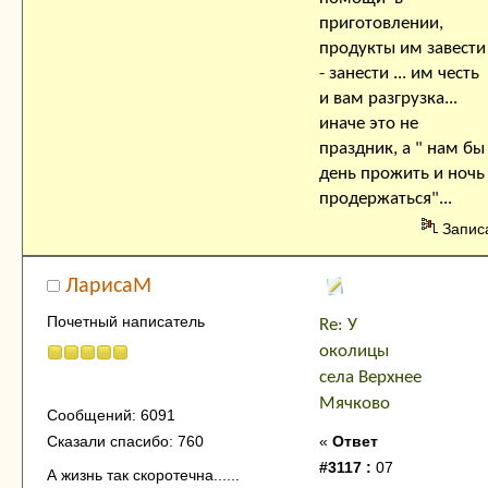
приготовлении,
продукты им завести
- занести ... им честь
и вам разгрузка...
иначе это не
праздник, а " нам бы
день прожить и ночь
продержаться"...
Запис
ЛарисаМ
Почетный написатель
Re: У
околицы
села Верхнее
Мячково
Сообщений: 6091
«
Ответ
Сказали спасибо: 760
#3117 :
07
А жизнь так скоротечна......