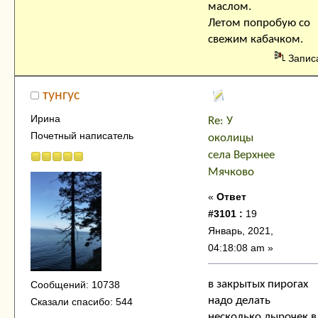
маслом.
Летом попробую со
свежим кабачком.
Запис
тунгус
Ирина
Re: У
Почетный написатель
околицы
села Верхнее
Мячково
«
Ответ
#3101 :
19
Январь, 2021,
04:18:08 am »
в закрытых пирогах
Сообщений: 10738
надо делать
Сказали спасибо: 544
несколько дырочек в