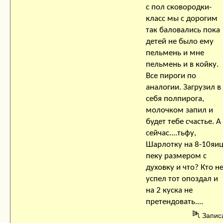
с пол сковородки-
класс мы с дорогим
так баловались пока
детей не было ему
пельмень и мне
пельмень и в койку.
Все пироги по
аналогии. Загрузил в
себя полпирога,
молочком запил и
будет тебе счастье. А
сейчас....тьфу,
Шарлотку на 8-10яи
пеку размером с
духовку и что? Кто н
успел тот опоздал и
на 2 куска не
претендовать....
Запис