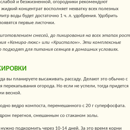
т слабой и безжизненной, огородники рекомендуют
 жидкий концентрат восполняет нехватку всех полезных
литр воды будет достаточно 1 ч. л. удобрения. Удобрить
появятся первые листочки.
иготовлением смесей, до пикирования на всех этапах рос
ния «Кемира-люкс» или «Кристалон». Эти комплексные
подходят для питания сеянцев в домашних условиях.
КИРОВКИ
уда вы планируете высаживать рассаду. Делают это обычно с
я перекапывания огорода. Но если не успели, тогда придется
и весной.
е одно ведро компоста, перемешанного с 20 г суперфосфата.
ведром перегноя, смешанным со стаканом золы.
 нужно подкормить через 10-14 дней. За это время корни