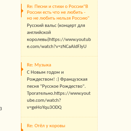
Re: Песни и стихи о России"В
России есть что не любить -
но не любить нельзя Россию"
Русский вальс (концерт для
английской
королевы)https://www.youtub
e.com/watch?v=zNCaAldFJyU
Re: Музыка
С Новым годом и
Рождеством! :) Французская
песня "Русское Рождество".
Трогательно.https://www.yout
ube.com/watch?
v=geHoYqu3ODQ
3
Re: Отёл у коровы