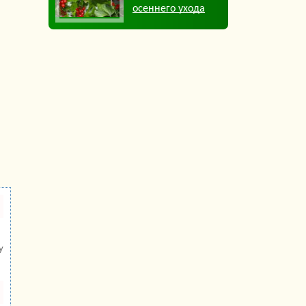
осеннего ухода
у