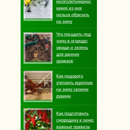
многолетниками:
какие из них
нельзя обрезать
на зиму
Что посадить под
зиму в огороде:
овощи и зелень
для ранних
урожаев
Как недорого
утеплить курятник
на зиму своими
руками
Как подготовить
смородину к зиме:
важные правила