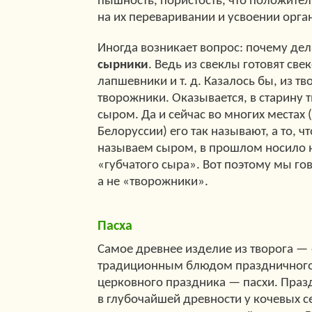
пышность, пористость, что положител
на их переваривании и усвоении орг
Иногда возникает вопрос: почему де
сырники
. Ведь из свеклы готовят све
лапшевники и т. д. Казалось бы, из тв
творожники. Оказывается, в старину 
сыром. Да и сейчас во многих местах 
Белоруссии) его так называют, а то, ч
называем сыром, в прошлом носило 
«губчатого сыра». Вот поэтому мы г
а не «творожники».
Пасха
Самое древнее изделие из творога —
традиционным блюдом праздничного 
церковного праздника — пасхи. Праз
в глубочайшей древности у кочевых 