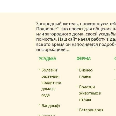
воде (вегетарианский).
Загородный житель, приветствуем теб
Подворье"- это проект для общения 
или загородного дома, своей усадьб
поместья. Наш сайт начал работу в да
все это время он наполняется подроб
информацией...
УСАДЬБА
ФЕРМА
Болезни
Бизнес-
растений,
планы
вредители
Болезни
дома и
животных и
сада
птицы
Ландшафт
Ветеринария