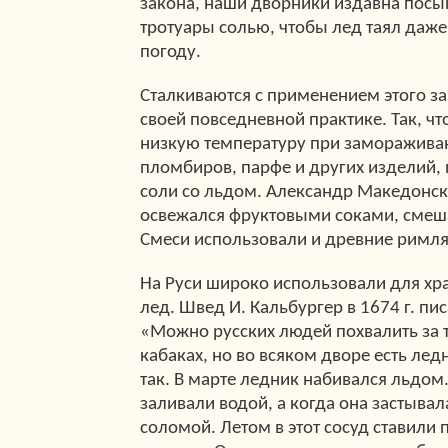
закона, наши дворники издавна посы
тротуары солью, чтобы лед таял даж
погоду.
Сталкиваются с применением этого за
своей повседневной практике. Так, ч
низкую температуру при заморажива
пломбиров, парфе и других изделий,
соли со льдом. Александр Македонск
освежался фруктовыми соками, смеш
Смеси использовали и древние римля
На Руси широко использовали для хр
лед. Швед И. Кальбургер в 1674 г. пи
«Можно русских людей похвалить за то
кабаках, но во всяком дворе есть лед
так. В марте ледник набивался льдом.
заливали водой, а когда она застывал
соломой. Летом в этот сосуд ставили 