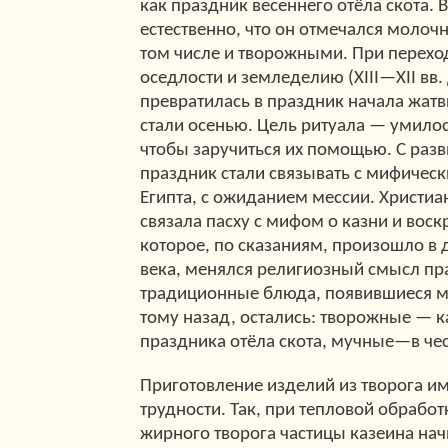
как праздник весеннего отёла скота. 
естественно, что он отмечался моло
том числе и творожными. При переход
оседлости и земледелию (XIII—XII вв. д
превратилась в праздник начала жатв
стали осенью. Цель ритуала — умилос
чтобы заручиться их помощью. С разв
праздник стали связывать с мифичес
Египта, с ожиданием мессии. Христиа
связала пасху с мифом о казни и воск
которое, по сказаниям, произошло в 
века, менялся религиозный смысл пр
традиционные блюда, появившиеся м
тому назад, остались: творожные — к
праздника отёла скота, мучные—в чес
Приготовление изделий из творога им
трудности. Так, при тепловой обработ
жирного творога частицы казеина на