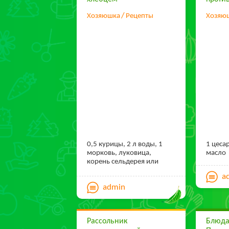
Хозяюшка
Рецепты
Хозяю
0,5 курицы, 2 л воды, 1
1 цеса
морковь, луковица,
масло
корень сельдерея или
петрушки, соль, зелень.
a
Для хлебцев: 8 ломтиков
admin
черствого белого хлеба,
300 г моркови, 1яйцо, 2 ст.
ложки масла, 1 ст. ложка
сметаны, 1 ст. ложка
Рассольник
Блюда
тертого сыра.