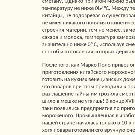
сметану. Однако при этом можно был
температуру не ниже 0Ь4°С. Между т
китайцы, не подозревая о существова
не имея никакого понятия о кинетиче
строения материи, тем не менее, за
сахара и молока, температура замер
значительно ниже 0° С, используя сме
способ изготовления которых держалс
После того, как Марко Поло привез о
приготовления китайского мороженого
готовить на кухнях венецианских дож
что поваров при этом приводили к пр
разглашение тайны им грозила смерт
шило в мешке не утаишь! В конце XVII 
таки появились предприятия по приг
мороженого. Промышленная выработ
нашей стране началась только в 10-х 
хотя повара готовили его вручную оче