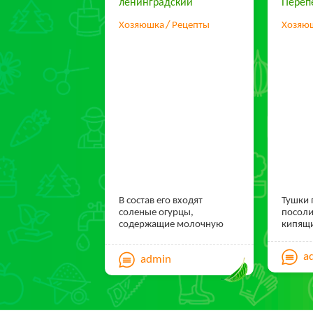
ленинградский
Переп
Хозяюшка
Рецепты
Хозяю
В состав его входят
Тушки 
соленые огурцы,
посоли
содержащие молочную
кипящ
кислоту, поэтому класть их
в суп следует только после
a
admin
того, как картофель будет
уже почти сварен.
Рассольник можно
приготовить на мясном,
курином бульоне или на