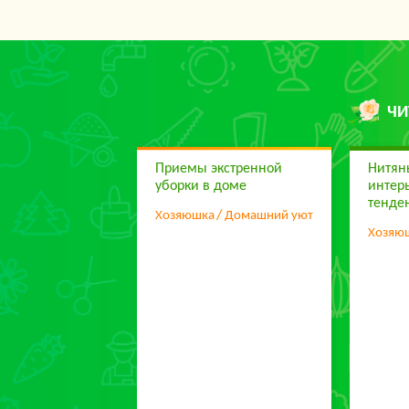
ЧИ
Приемы экстренной
Нитян
уборки в доме
интер
тенде
Хозяюшка
Домашний уют
Хозяю