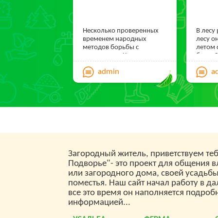
— Ра
спец
комп
Несколько проверенных
В лесу
— По
временем народных
лесу о
методов борьбы с
летом 
упра
тараканами. Как прогнать
была.С
и заг
тараканов из дома или
популя
admin
a
квартиры раз и навсегда?
песни,
— Ра
Узнаем!
скамьи
опов
почти 
услуг
Новый 
сложил
— По
ставит
оплат
украша
разно
коше
игрушк
— По
мишур
Загородный житель, приветствуем теб
традиц
запи
Подворье"- это проект для общения 
залегл
груп
больш
или загородного дома, своей усадьб
перс
и не з
поместья. Наш сайт начал работу в да
от куд
посе
все это время он наполняется подроб
эта тр
информацией...
— По
вообще
от к