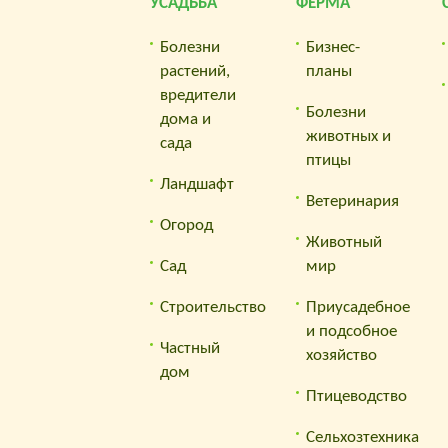
УСАДЬБА
ФЕРМА
визит
— Вк
Болезни
Бизнес-
серви
растений,
планы
вредители
Для 
Болезни
дома и
поль
животных и
сада
меся
птицы
Ландшафт
Заре
Ветеринария
в се
Огород
Животный
Сад
мир
Строительство
Приусадебное
и подсобное
Частный
хозяйство
дом
Птицеводство
Сельхозтехника