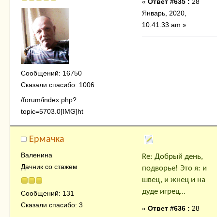
«
Ответ #635 :
28
Январь, 2020,
10:41:33 am »
Сообщений: 16750
Сказали спасибо: 1006
/forum/index.php?
topic=5703.0[IMG]ht
Ермачка
Валенина
Re: Добрый день,
Дачник со стажем
подворье! Это я: и
швец, и жнец и на
дуде игрец...
Сообщений: 131
Сказали спасибо: 3
«
Ответ #636 :
28