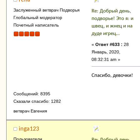
rella
Заслуженный ветврач Подворья
Re: Добрый день,
Глобальный модератор
подворье! Это я: и
Почетный написатель
швец, и жнец и на
дуде игрец...
«
Ответ #633 :
28
Январь, 2020,
08:32:31 am »
Спасибо, девочки!
Сообщений: 8395
Сказали спасибо: 1282
ветврач Евгения
inga123
Пользователи
Re: Добрый день,