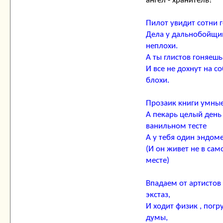
ангел - хранитель!
Пилот увидит сотни 
Дела у дальнобойщи
неплохи.
А ты глистов гоняешь
И все не дохнут на с
блохи.
Прозаик книги умные
А пекарь целый день
ванильном тесте
А у тебя один эндом
(И он живет не в са
месте)
Впадаем от артистов
экстаз,
И ходит физик , пог
думы,