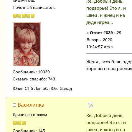
КРЫМ-НАШ
Re: Добрый день,
Почетный написатель
подворье! Это я: и
швец, и жнец и на
дуде игрец...
«
Ответ #639 :
29
Январь, 2020,
10:24:57 am »
Женя , всех благ, здо
хорошего настроения
Сообщений: 10039
Сказали спасибо: 743
Юлия СПб Лен.обл.Юго-Запад
Василинка
Дачник со стажем
Re: Добрый день,
подворье! Это я: и
швец, и жнец и на
Сообщений: 145