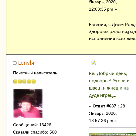
Январь, 2020,
12:03:35 pm »
Евгения, с Днем Рож
Здоровья,счастья,ра
исполнения всех жел
Lenylя
Почетный написатель
Re: Добрый день,
подворье! Это я: и
швец, и жнец и на
дуде игрец...
«
Ответ #637 :
28
Январь, 2020,
18:57:36 pm »
Сообщений: 13426
Сказали спасибо: 560