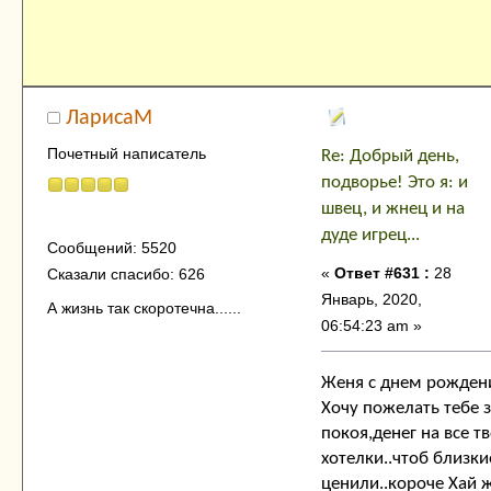
ЛарисаМ
Почетный написатель
Re: Добрый день,
подворье! Это я: и
швец, и жнец и на
дуде игрец...
Сообщений: 5520
«
Ответ #631 :
28
Сказали спасибо: 626
Январь, 2020,
А жизнь так скоротечна......
06:54:23 am »
Женя с днем рождени
Хочу пожелать тебе 
покоя,денег на все т
хотелки..чтоб близк
ценили..короче Хай ж