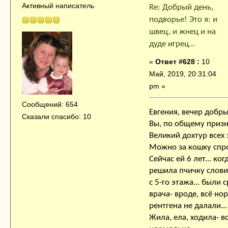
Активный написатель
Re: Добрый день,
подворье! Это я: и
швец, и жнец и на
дуде игрец...
«
Ответ #628 :
10
Май, 2019, 20:31:04
pm »
Сообщений: 654
Евгения, вечер добр
Сказали спасибо: 10
Вы, по общему приз
Великий дохтур всех 
Можно за кошку спро
Сейчас ей 6 лет... ког
решила пчичку словит
с 5-го этажа... были с
врача- вроде, всё но
рентгена не далали...
Жила, ела, ходила- в