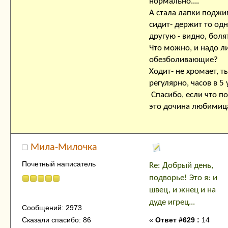
нормально....
А стала лапки поджи
сидит- держит то одн
другую - видно, болят.
Что можно, и надо ли
обезболивающие?
Ходит- не хромает, т
регулярно, часов в 5 у
Спасибо, если что по
это дочина любимица
Мила-Милочка
Почетный написатель
Re: Добрый день,
подворье! Это я: и
швец, и жнец и на
дуде игрец...
Сообщений: 2973
«
Ответ #629 :
14
Сказали спасибо: 86