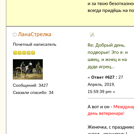
и за твою безотказно
всегда придёшь на п
ЛанаСтрелка
Почетный написатель
Re: Добрый день,
подворье! Это я: и
швец, и жнец и на
дуде игрец...
«
Ответ #627 :
27
Апрель, 2019,
Сообщений: 3427
15:59:39 pm »
Сказали спасибо: 34
А вот и он -
Междуна
день ветеринара!
Женечка, с праздник