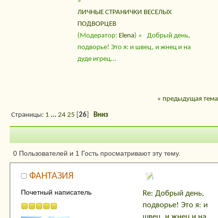
»
ЛИЧНЫЕ СТРАНИЧКИ ВЕСЕЛЫХ
ПОДВОРЦЕВ
(Модератор:
Elena
) »
Добрый день,
подворье! Это я: и швец, и жнец и на
дуде игрец...
« предыдущая тема
Страницы:
1
...
24
25
[
26
]
Вниз
Автор
Тема: Добрый д
0 Пользователей и 1 Гость просматривают эту тему.
подворье! Это я: и швец, и жнец и на дуде
ФАНТАЗИЯ
(Прочитано 49432 раз)
Почетный написатель
Re: Добрый день,
подворье! Это я: и
швец, и жнец и на