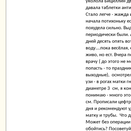
уколола Бициллин дв
давала таблетки ант
Стало легче - жажда 
начала потихоньку ес
похудела сильно. Вы
периодически были. 
дней десять опять во
воду....пока весёлая,
живо, но ест. Вчера 
врачу ( до этого не м
попасть - то праздник
выходные), осмотрел
узи - в рогах матки г
диаметре 3 см, я ко
понимаю - много это
см. Прописали цефтр
дня и рекомендуют у
матку и трубы. Что 
Может без операци
обойтись? Посоветуй