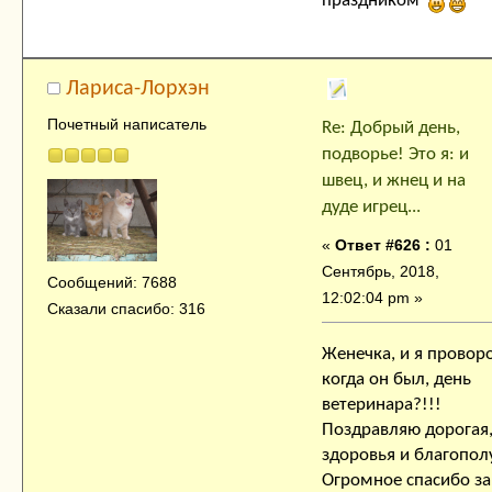
праздником
Лариса-Лорхэн
Почетный написатель
Re: Добрый день,
подворье! Это я: и
швец, и жнец и на
дуде игрец...
«
Ответ #626 :
01
Сентябрь, 2018,
Сообщений: 7688
12:02:04 pm »
Сказали спасибо: 316
Женечка, и я провор
когда он был, день
ветеринара?!!!
Поздравляю дорогая, 
здоровья и благополу
Огромное спасибо за 