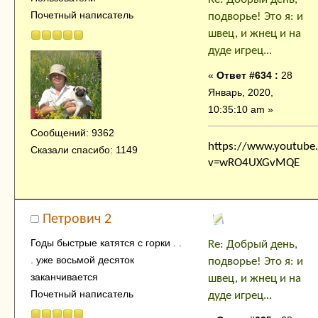
Почетный написатель
подворье! Это я: и
швец, и жнец и на
дуде игрец...
«
Ответ #634 :
28
Январь, 2020,
10:35:10 am »
Сообщений: 9362
https://www.youtube
Сказали спасибо: 1149
v=wRO4UXGvMQE
Петрович 2
Годы быстрые катятся с горки . .
Re: Добрый день,
. уже восьмой десяток
подворье! Это я: и
заканчивается
швец, и жнец и на
Почетный написатель
дуде игрец...