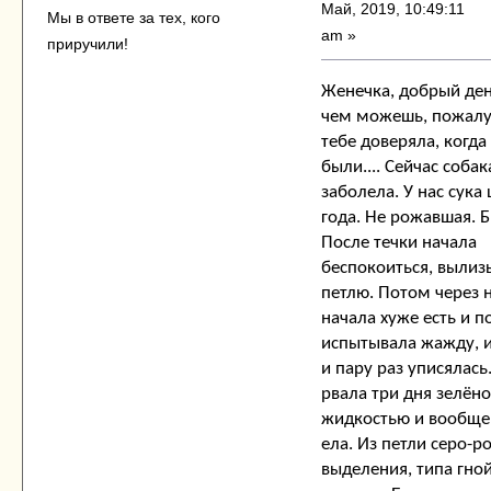
Май, 2019, 10:49:11
Мы в ответе за тех, кого
am »
приручили!
Женечка, добрый де
чем можешь, пожалуй
тебе доверяла, когда
были.... Сейчас соба
заболела. У нас сука
года. Не рожавшая. Б
После течки начала
беспокоиться, вылиз
петлю. Потом через 
начала хуже есть и п
испытывала жажду, и
и пару раз уписялась
рвала три дня зелён
жидкостью и вообще 
ела. Из петли серо-р
выделения, типа гной