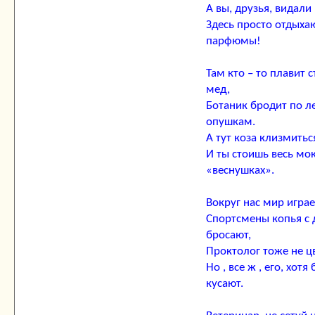
А вы, друзья, видали
Здесь просто отдыха
парфюмы!
Там кто – то плавит с
мед,
Ботаник бродит по 
опушкам.
А тут коза клизмиться
И ты стоишь весь мок
«веснушках».
Вокруг нас мир играе
Спортсмены копья с
бросают,
Проктолог тоже не цв
Но , все ж , его, хотя 
кусают.