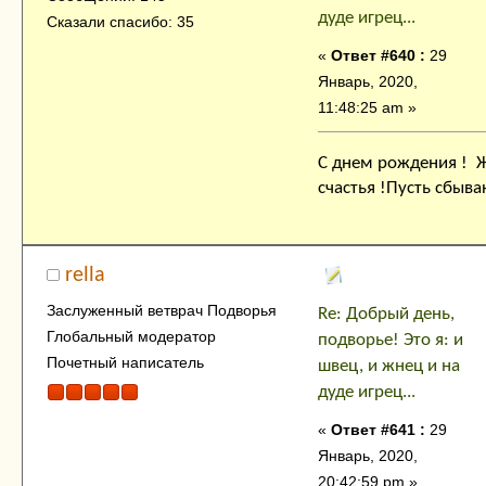
дуде игрец...
Сказали спасибо: 35
«
Ответ #640 :
29
Январь, 2020,
11:48:25 am »
С днем рождения ! 
счастья !Пусть сбыв
rella
Заслуженный ветврач Подворья
Re: Добрый день,
Глобальный модератор
подворье! Это я: и
Почетный написатель
швец, и жнец и на
дуде игрец...
«
Ответ #641 :
29
Январь, 2020,
20:42:59 pm »