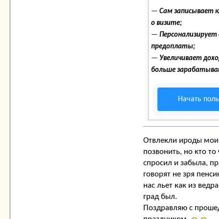
—
Сам записывает 
о визите;
—
Персонализирует с
предоплаты;
—
Увеличивает дох
больше зарабатыва
Начать пол
Отвлекли ироды мои,
позвонить, но кто то 
спросил и забыла, п
говорят не зря пенси
нас льет как из ведра
град был.
Поздравляю с прош