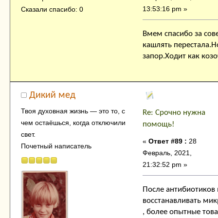
13:53:16 pm »
Сказали спасибо: 0
Вмем спасибо за сов
кашлять перестала.Но
запор.Ходит как козо
Дикий мед
Твоя духовнaя жизнь — это тo, с
Re: Срочно нужна
чем остaёшься, когда отключили
помощь!
свет.
«
Ответ #89 :
28
Почетный написатель
Февраль, 2021,
21:32:52 pm »
После антибиотиков
восстанавливать ми
, более опытные тов