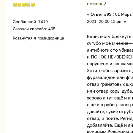
помощь!
«
Ответ #95 :
01 Март,
2021, 20:00:13 pm »
Сообщений: 7419
Сказали спасибо: 405
Блин. могу брякнуть 
Козанутая я помидорница
сугубо моё мнение---
антибиотик то убива
и ПОНОС НЕИЗБЕЖЕН
нарушено и кашками 
Хотите обеззаразить
фуразалидон или фт
отвар гранатовых шк
или отвар коры дуба.
херово а тут ещё и а
ещё и в рубец-капец 
давайте, сухие отруб
отвар, и поите. Реги
добавляйте. Ещё и я
куриным бульоном н