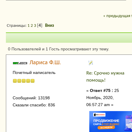
« предыдущая 
Страницы:
1
2
3
[
4
]
Вниз
Автор
Тема: Срочно н
0 Пользователей и 1 Гость просматривают эту тему.
(Прочитано 20999 раз)
Лариса Ф.Ш.
Почетный написатель
Re: Срочно нужна
помощь!
«
Ответ #75 :
25
Ноябрь, 2020,
Сообщений: 13198
06:57:27 am »
Сказали спасибо: 836