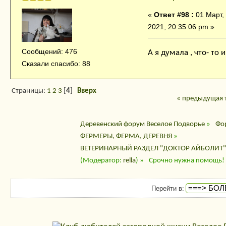
«
Ответ #98 :
01 Март,
2021, 20:35:06 pm »
Сообщений: 476
А я думала , что- то 
Сказали спасибо: 88
Страницы:
1
2
3
[
4
]
Вверх
« предыдущая 
Деревенский форум Веселое Подворье
»
Фо
ФЕРМЕРЫ, ФЕРМА, ДЕРЕВНЯ
»
ВЕТЕРИНАРНЫЙ РАЗДЕЛ "ДОКТОР АЙБОЛИТ"
(Модератор:
rella
) »
Срочно нужна помощь!
Перейти в: