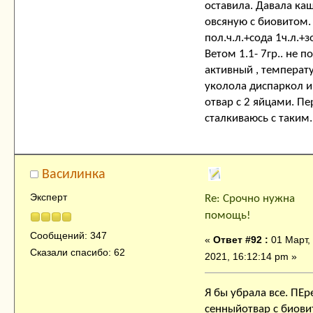
оставила. Давала ка
овсяную с биовитом.
пол.ч.л.+сода 1ч.л.+
Ветом 1.1- 7гр.. не п
активный , температу
уколола диспаркол и
отвар с 2 яйцами. Пе
сталкиваюсь с таким.
Василинка
Эксперт
Re: Срочно нужна
помощь!
Сообщений: 347
«
Ответ #92 :
01 Март,
Сказали спасибо: 62
2021, 16:12:14 pm »
Я бы убрала все. ПЕр
сенныйотвар с биови