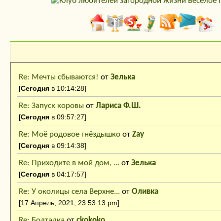
Последние сообщения
Re: Мечты сбываются!
от
Зелька
[
Сегодня
в 10:14:28]
Re: Запуск коровы
от
Лариса Ф.Ш.
[
Сегодня
в 09:57:27]
Re: Моё родовое гнёздышко
от
Zay
[
Сегодня
в 09:14:38]
Re: Приходите в мой дом, ...
от
Зелька
[
Сегодня
в 04:17:57]
Re: У околицы села Верхне...
от
Оливка
[17 Апрель, 2021, 23:53:13 pm]
Re: Болталка
от
ckokoko