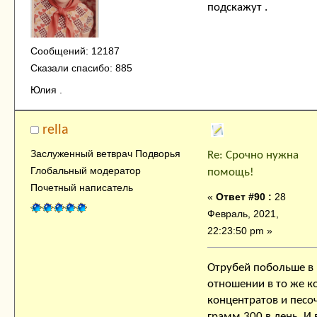
подскажут .
Сообщений: 12187
Сказали спасибо: 885
Юлия .
rella
Заслуженный ветврач Подворья
Re: Срочно нужна
Глобальный модератор
помощь!
Почетный написатель
«
Ответ #90 :
28
Февраль, 2021,
22:23:50 pm »
Отрубей побольше в
отношении в то же к
концентратов и песо
грамм 300 в день. И 