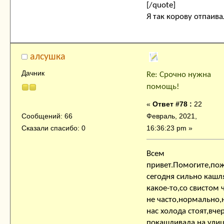
[/quote]
Я так корову отпаив
алсушка
Дачник
Re: Срочно нужна
помощь!
«
Ответ #78 :
22
Февраль, 2021,
Сообщений: 66
16:36:23 pm »
Сказали спасибо: 0
Всем
привет.Помогите,пож
сегодня сильно кашл
какое-то,со свистом
не часто,нормально,
нас холода стоят,вче
покашливала,на ули