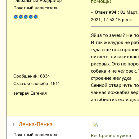
Глобальный модератор
помощь!
Почетный написатель
«
Ответ #94 :
01 Март,
2021, 17:53:15 pm »
Яйца то зачем? Не п
И так желудок не раб
туда еще посторонни
пихаете, никаких каш
рисовых. Это не поро
собака и не человек.
Сообщений: 8834
строение желудка
Сказали спасибо: 1511
Сенной отвар чуть п
чайная ложкабез верх
ветврач Евгения
антибиотик если дела
Ленка-Пенка
Почетный написатель
Re: Срочно нужна