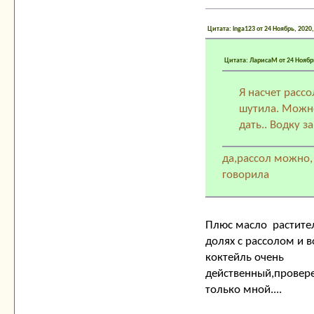
Цитата: inga123 от 24 Ноябрь, 2020
Цитата: ЛарисаМ от 24 Ноябрь
Я насчет рассо
шутила. Можн
дать.. Водку за
да,рассол можно,
говорила
Плюс масло растите
долях с рассолом и в
коктейль очень
действенный,провере
только мной....