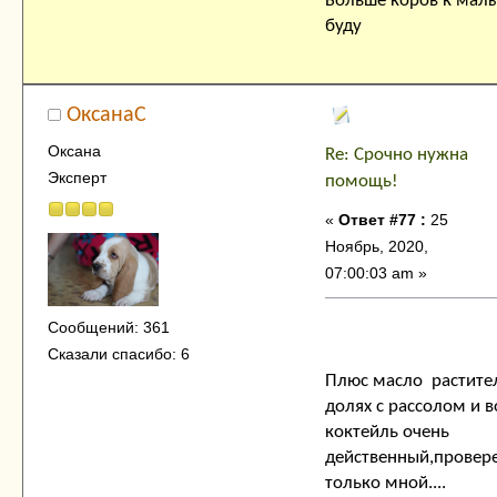
Больше коров к малы
буду
ОксанаC
Оксана
Re: Срочно нужна
Эксперт
помощь!
«
Ответ #77 :
25
Ноябрь, 2020,
07:00:03 am »
Сообщений: 361
Сказали спасибо: 6
Плюс масло растите
долях с рассолом и в
коктейль очень
действенный,провере
только мной....