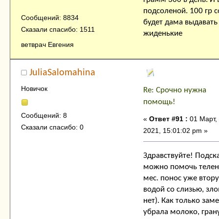
подсоленой. 100 гр с
Сообщений: 8834
будет дама выдавать
Сказали спасибо: 1511
жиденькие
ветврач Евгения
JuliaSalomahina
Новичок
Re: Срочно нужна
помощь!
Сообщений: 8
«
Ответ #91 :
01 Март,
Сказали спасибо: 0
2021, 15:01:02 pm »
Здравствуйте! Подск
можно помочь теленк
мес. понос уже втор
водой со слизью, зло
нет). Как только зам
убрала молоко, гран