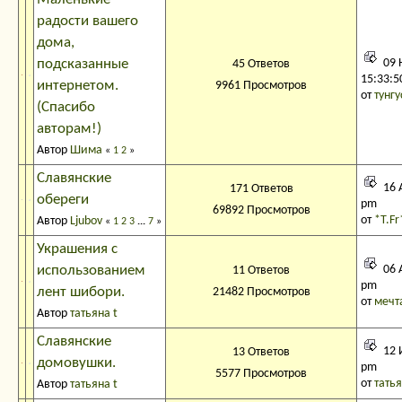
радости вашего
дома,
подсказанные
09 
45 Ответов
15:33:5
интернетом.
9961 Просмотров
от
тунгу
(Спасибо
авторам!)
Автор
Шима
«
1
2
»
Славянские
16 А
171 Ответов
обереги
pm
69892 Просмотров
от
*Т.Fr
Автор
Ljubov
«
1
2
3
...
7
»
Украшения с
использованием
06 А
11 Ответов
pm
лент шибори.
21482 Просмотров
от
мечт
Автор
татьяна t
Славянские
12 
13 Ответов
домовушки.
pm
5577 Просмотров
от
татья
Автор
татьяна t