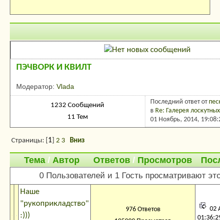
Подразделы
ПЭЧВОРК И КВИЛТ
Модератор:
Vlada
Последний ответ
от
пес
1232 Сообщений
в
Re: Галерея лоскутных 
11 Тем
01 Ноябрь, 2014, 19:08
Страницы: [
1
]
2
3
Вниз
Тема
/
Автор
Ответов
/
Просмотров
Пос
0 Пользователей и 1 Гость просматривают это
Наше
"рукоприкладство"
02 
976 Ответов
:)))
01:36:2