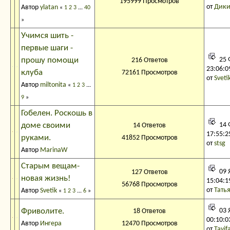
195999 Просмотров
от
Дики
Автор
ylatan
«
1
2
3
...
40
»
Учимся шить -
первые шаги -
прошу помощи
25 
216 Ответов
23:06:0
клуба
72161 Просмотров
от
Sveti
Автор
miltonita
«
1
2
3
...
9
»
Гобелен. Роскошь в
доме своими
14 
14 Ответов
17:55:2
руками.
41852 Просмотров
от
stsg
Автор
MarinaW
Старым вещам-
09 
127 Ответов
новая жизнь!
15:04:1
56768 Просмотров
от
Тать
Автор
Svetik
«
1
2
3
...
6
»
Фриволите.
03 
18 Ответов
00:10:0
Автор
Ингера
12470 Просмотров
от
Tavif