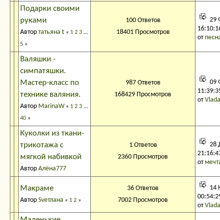
Подарки своими
руками
29 
100 Ответов
16:10:1
Автор
татьяна t
18401 Просмотров
«
1
2
3
...
от
песн
5
»
Валяшки -
симпатяшки.
Мастер-класс по
09 
987 Ответов
11:39:3
технике валяния.
168429 Просмотров
от
Vlad
Автор
MarinaW
«
1
2
3
...
40
»
Куколки из ткани-
трикотажа с
28 
1 Ответов
21:16:4
мягкой набивкой
2360 Просмотров
от
мечт
Автор
Алёна777
Макраме
14 
36 Ответов
00:54:2
Автор
Svетлана
7002 Просмотров
«
1
2
»
от
Vlad
Маленькие