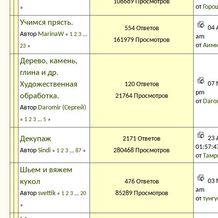
108689 Просмотров
от
Горо
»
Учимся прясть.
04 А
554 Ответов
Автор
MarinaW
«
1
2
3
...
am
161979 Просмотров
от
Аим
23
»
Дерево, камень,
глина и др.
Художественная
07 
120 Ответов
pm
обработка.
21764 Просмотров
от
Darom
Автор
Daromir (Сергей)
«
1
2
3
...
5
»
Декупаж
23 
2171 Ответов
01:57:4
Автор
Sindi
280468 Просмотров
«
1
2
3
...
87
»
от
Тамр
Шьем и вяжем
кукол
03 
476 Ответов
am
Автор
svettik
85289 Просмотров
«
1
2
3
...
20
от
тунгу
»