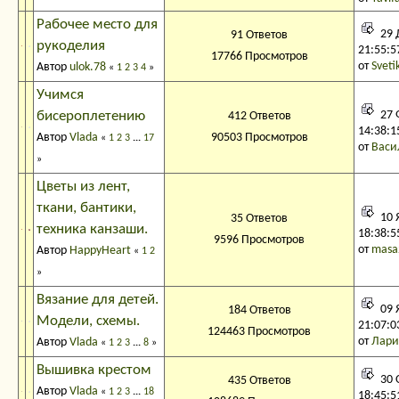
Рабочее место для
29 
91 Ответов
рукоделия
21:55:5
17766 Просмотров
от
Sveti
Автор
ulok.78
«
1
2
3
4
»
Учимся
бисероплетению
27 
412 Ответов
14:38:1
Автор
Vlada
90503 Просмотров
«
1
2
3
...
17
от
Васи
»
Цветы из лент,
ткани, бантики,
10 
35 Ответов
техника канзаши.
18:38:5
9596 Просмотров
от
masa
Автор
HappyHeart
«
1
2
»
Вязание для детей.
09 
184 Ответов
Модели, схемы.
21:07:0
124463 Просмотров
от
Лари
Автор
Vlada
«
1
2
3
...
8
»
Вышивка крестом
30 
435 Ответов
Автор
Vlada
«
1
2
3
...
18
18:45:5