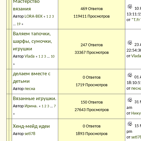
Мастерство
вязания
10 
469 Ответов
13:11:1
Автор
LORA-BEK
119411 Просмотров
«
1
2
3
от
*Т.Fr
...
19
»
Валяем тапочки,
шарфы, сумочки,
23 
247 Ответов
игрушки
22:54:3
33367 Просмотров
от
Vlad
Автор
Vlada
«
1
2
3
...
10
»
делаем вместе с
01 
0 Ответов
детьми
18:10:5
1719 Просмотров
от
песн
Автор
песна
Вязанные игрушки.
31 
150 Ответов
Автор
Ирина.
«
1
2
3
...
7
am
27643 Просмотров
от
Ник
»
Хенд-мейд идеи
15 
0 Ответов
pm
Автор
seti78
1893 Просмотров
от
seti7