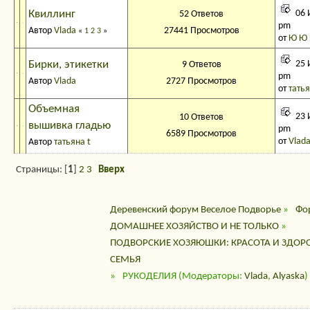
Квиллинг
06 
52 Ответов
pm
Автор
Vlada
27441 Просмотров
«
1
2
3
»
от
Ю Ю
Бирки, этикетки
25 
9 Ответов
pm
Автор
Vlada
2727 Просмотров
от
татья
Объемная
23 
10 Ответов
вышивка гладью
pm
6589 Просмотров
от
Vlad
Автор
татьяна t
Страницы: [
1
]
2
3
Вверх
Деревенский форум Веселое Подворье
»
Фо
ДОМАШНЕЕ ХОЗЯЙСТВО И НЕ ТОЛЬКО
»
ПОДВОРСКИЕ ХОЗЯЮШКИ: КРАСОТА И ЗДОРО
СЕМЬЯ
»
РУКОДЕЛИЯ
(Модераторы:
Vlada
,
Alyaska
)