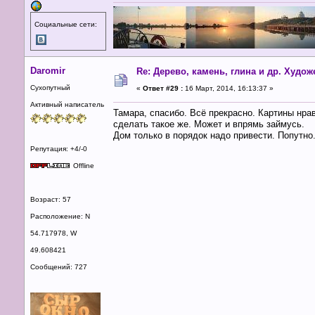
Социальные сети:
Daromir
Re: Дерево, камень, глина и др. Худо
Сухопутный
«
Ответ #29 :
16 Март, 2014, 16:13:37 »
Активный написатель
Тамара, спасибо. Всё прекрасно. Картины нра
сделать такое же. Может и впрямь займусь.
Дом только в порядок надо привести. Попутно
Репутация: +4/-0
Offline
Возраст: 57
Расположение: N
54.717978, W
49.608421
Сообщений: 727