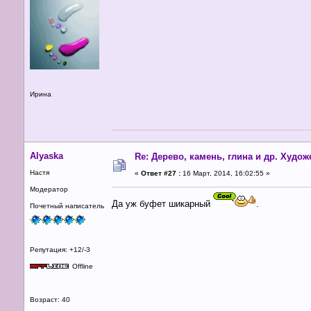
Ирина
Alyaska
Re: Дерево, камень, глина и др. Худо
Настя
«
Ответ #27 :
16 Март, 2014, 16:02:55 »
Модератор
Да уж буфет шикарный
.
Почетный написатель
Репутация: +12/-3
Offline
Возраст: 40