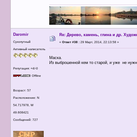
Daromir
Re: Дерево, камень, глина и др. Худо
Сухопутный
«
Ответ #38 :
29 Март, 2014, 22:13:58 »
Активный написатель
Маска.
Из выброшенной кем то старой, и уже не нужн
Репутация: +4/-0
Offline
Возраст: 57
Расположение: N
54.717978, W
49.608421
Сообщений: 727