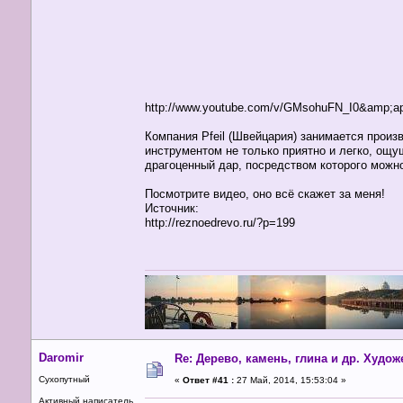
http://www.youtube.com/v/GMsohuFN_I0&amp;
Компания Pfeil (Швейцария) занимается произ
инструментом не только приятно и легко, ощу
драгоценный дар, посредством которого можно
Посмотрите видео, оно всё скажет за меня!
Источник:
http://reznoedrevo.ru/?p=199
Daromir
Re: Дерево, камень, глина и др. Худо
Сухопутный
«
Ответ #41 :
27 Май, 2014, 15:53:04 »
Активный написатель