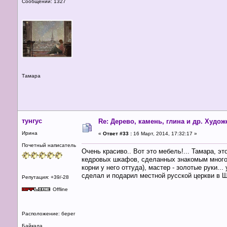
Сообщений: 1327
Тамара
тунгус
Re: Дерево, камень, глина и др. Худо
Ирина
«
Ответ #33 :
16 Март, 2014, 17:32:17 »
Почетный написатель
Очень красиво.. Вот это мебель!... Тамара, э
кедровых шкафов, сделанных знакомым много 
корни у него оттуда), мастер - золотые руки..
сделал и подарил местной русской церкви в Ш
Репутация: +39/-28
Offline
Расположение: берег
Байкала