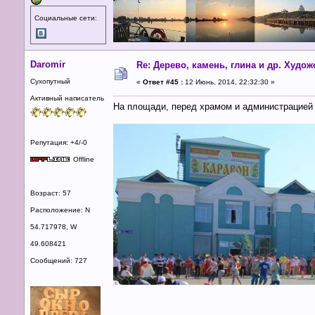
Социальные сети:
Daromir
Re: Дерево, камень, глина и др. Худо
Сухопутный
«
Ответ #45 :
12 Июнь, 2014, 22:32:30 »
Активный написатель
На площади, перед храмом и администрацией
Репутация: +4/-0
Offline
Возраст: 57
Расположение: N
54.717978, W
49.608421
Сообщений: 727