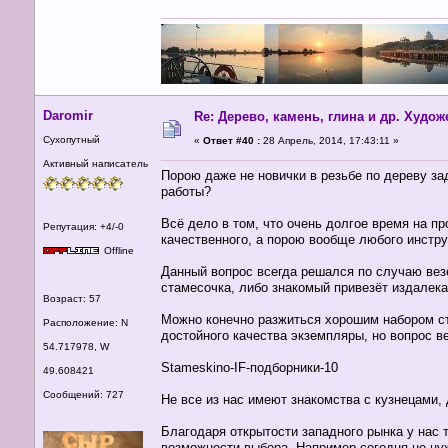
Daromir
Re: Дерево, камень, глина и др. Худо
Сухопутный
«
Ответ #40 :
28 Апрель, 2014, 17:43:11 »
Активный написатель
Порою даже не новички в резьбе по дереву за
работы?
Всё дело в том, что очень долгое время на
Репутация: +4/-0
качественного, а порою вообще любого инстру
Offline
Данный вопрос всегда решался по случаю везе
стамесочка, либо знакомый привезёт издалек
Возраст: 57
Можно конечно разжиться хорошим набором ст
Расположение: N
достойного качества экземпляры, но вопрос ве
54.717978, W
Stameskino-IF-подборники-10
49.608421
Сообщений: 727
Не все из нас имеют знакомства с кузнецами, 
Благодаря открытости западного рынка у нас 
возможности выбора. Например сегодня не нуж