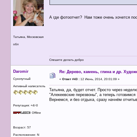
А где фотоотчет? Нам тоже очень хочется пос
Татьяна, Московская
обл
Спешите делать добро
Daromir
Re: Дерево, камень, глина и др. Худо
Сухопутный
«
Ответ #43 :
12 Июнь, 2014, 20:01:09 »
Активный написатель
Татьяна, да, будет отчет. Просто через недел
"Алекеевские перезвоны", а теперь готовимся
Вернемся, и без отдыха, сразу начнём отчиты
Репутация: +4/-0
Offline
Возраст: 57
Расположение: N