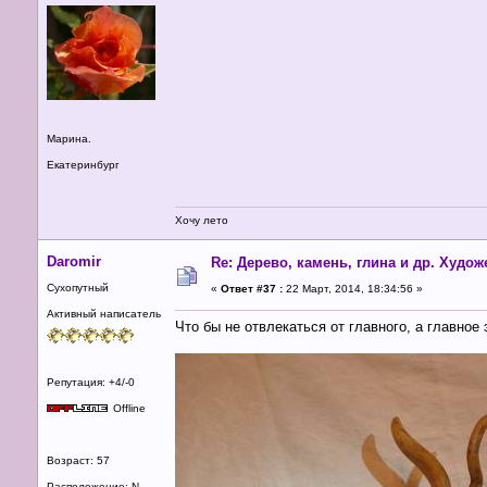
Марина.
Екатеринбург
Хочу лето
Daromir
Re: Дерево, камень, глина и др. Худо
Сухопутный
«
Ответ #37 :
22 Март, 2014, 18:34:56 »
Активный написатель
Что бы не отвлекаться от главного, а главное 
Репутация: +4/-0
Offline
Возраст: 57
Расположение: N