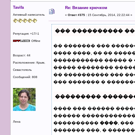
Tavifa
Re: Вязание крючком
Активный написатель
«
Ответ #375 :
15 Сентябрь, 2014, 22:22:44 »
��� ���������� ��
Репутация: +17/-1
Offline
�� ������� ��� ����
���� ����, �� �� ����
Возраст: 44
����������� ����� � 
Расположение: Крым,
����� �������� ����
Севастополь
�� ���������� ��� �
Сообщений: 808
��� ������� � ������
��������� ������
���� ��� ������ ����
������ ������������
Лена
����������
����
, ��
������� ���, � �����