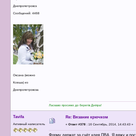
Днепропетровск
Сообщений: 4468
Оксана (можно
Ксюша) из
Днепропетровска
Ласкаво просимо до берегів Дніпра!
Tavifa
Re: Вязание крючком
Активный написатель
«
Ответ #378 :
16 Сентябрь, 2014, 14:43:43 »
Форму держат за счёт клея ПВА. Я вяжу и пос