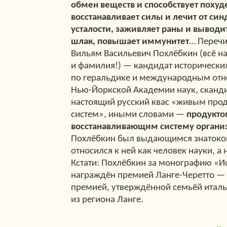
обмен веществ и способствует похуд
восстанавливает силы и лечит от си
усталости, заживляет раны и выводи
шлак, повышает иммунитет
… Перечи
Вильям Васильевич Похлёбкин (всё н
и фамилия!) — кандидат исторических
по геральдике и международным отн
Нью-Йоркской Академии наук, сканд
настоящий русский квас «живым про
систем», иными словами —
продукто
восстанавливающим систему органи
Похлёбкин был выдающимся знатоком
относился к ней как человек науки, а 
Кстати: Похлёбкин за монографию «И
награждён премией Ланге-Черетто 
премией, утверждённой семьёй итал
из региона Ланге.