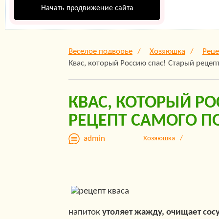
Начать продвижение сайта
Веселое подворье
Хозяюшка
Рец
Квас, который Россию спас! Старый рецеп
КВАС, КОТОРЫЙ РО
РЕЦЕПТ САМОГО П
admin
Хозяюшка
напиток
утоляет жажду, очищает сос