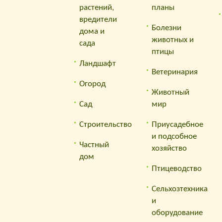
растений,
планы
вредители
Болезни
дома и
животных и
сада
птицы
Ландшафт
Ветеринария
Огород
Животный
Сад
мир
Строительство
Приусадебное
и подсобное
Частный
хозяйство
дом
Птицеводство
Сельхозтехника
и
оборудование