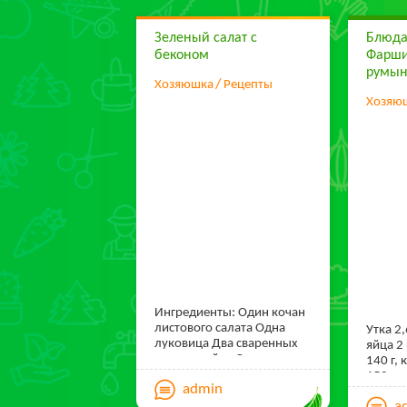
Зеленый салат с
Блюда 
беконом
Фарши
румын
Хозяюшка
Рецепты
Хозяю
Ингредиенты: Один кочан
листового салата Одна
Утка 2,
луковица Два сваренных
яйца 2
вкрутую яйца Один пучок
140 г,
зеленого лука 200 г
150 г, 
admin
варено-копченого бекона
капуст
2 столовых ложки
a