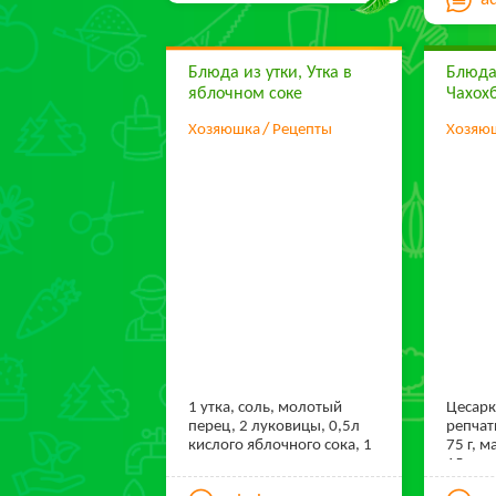
800 г, 
растительного масла
300 г, 
Описание блюда:
сливочн
Салат, который одинаково
перец 
Блюда из утки, Утка в
Блюда
любят как женщины, ведь
он содержит зеленый
яблочном соке
Чахох
салат, так и мужчины, ведь
он содержит бекон.
Хозяюшка
Рецепты
Хозяю
Идеальный компромисс на
любом столе.
1 утка, соль, молотый
Цесарк
перец, 2 луковицы, 0,5л
репчат
кислого яблочного сока, 1
75 г, 
ст. ложка жира.
15 г, 
уксус 