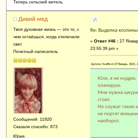
Теперь сельский житель.
Дикий мед
Твоя духовнaя жизнь — это тo, с
Re: Выделка козлины
чем остaёшься, когда отключили
«
Ответ #46 :
27 Январ
свет.
23:55:39 pm »
Почетный написатель
Цитата: Svetik от 27 Январь, 2021, 
Юля, я не мудрю.
планирую.
Мне нужна шкурка-
стоит.
Но служат такие 
не портят внешни
Сообщений: 11920
наоборот.
Сказали спасибо: 873
Юлия .