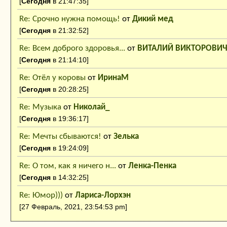
[
Сегодня
в 21:47:35]
Re: Срочно нужна помощь!
от
Дикий мед
[
Сегодня
в 21:32:52]
Re: Всем доброго здоровья...
от
ВИТАЛИЙ ВИКТОРОВИ
[
Сегодня
в 21:14:10]
Re: Отёл у коровы
от
ИринаМ
[
Сегодня
в 20:28:25]
Re: Музыка
от
Николай_
[
Сегодня
в 19:36:17]
Re: Мечты сбываются!
от
Зелька
[
Сегодня
в 19:24:09]
Re: О том, как я ничего н...
от
Ленка-Пенка
[
Сегодня
в 14:32:25]
Re: Юмор)))
от
Лариса-Лорхэн
[27 Февраль, 2021, 23:54:53 pm]