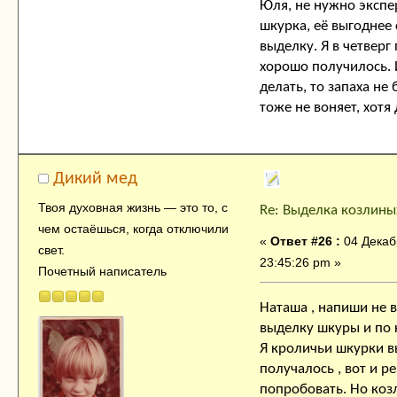
Юля, не нужно экспе
шкурка, её выгоднее 
выделку. Я в четверг
хорошо получилось. И
делать, то запаха не
тоже не воняет, хот
Дикий мед
Твоя духовнaя жизнь — это тo, с
Re: Выделка козлины
чем остaёшься, когда отключили
«
Ответ #26 :
04 Декаб
свет.
23:45:26 pm »
Почетный написатель
Наташа , напиши не в
выделку шкуры и по 
Я кроличьи шкурки в
получалось , вот и 
попробовать. Но ко