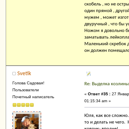
скобель , но не остры
один прямой , друго
мужем , может изгото
двуручный , что бы у
Ножом я довольно б
заматывать лейкопла
Маленький скребок дл
он должен помещался
Svetik
Голова Садовая!
Re: Выделка козлины
Пользователи
«
Ответ #35 :
27 Январ
Почетный написатель
01:15:34 am »
Юля, как все сложно.
то и делать не чего.
коврик- вполне!