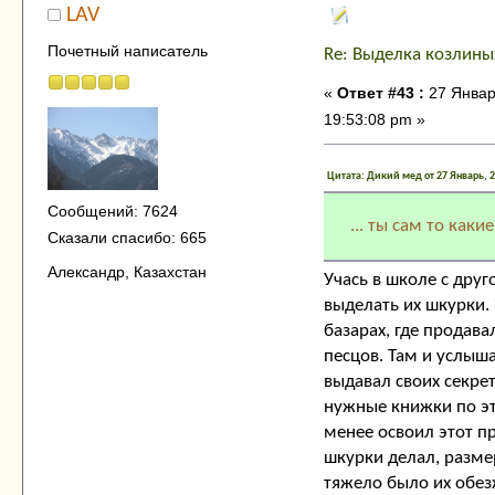
LAV
Почетный написатель
Re: Выделка козлины
«
Ответ #43 :
27 Январ
19:53:08 pm »
Цитата: Дикий мед от 27 Январь, 2
Сообщений: 7624
... ты сам то каки
Сказали спасибо: 665
Александр, Казахстан
Учась в школе с дру
выделать их шкурки.
базарах, где продава
песцов. Там и услыша
выдавал своих секре
нужные книжки по это
менее освоил этот п
шкурки делал, разме
тяжело было их обезж