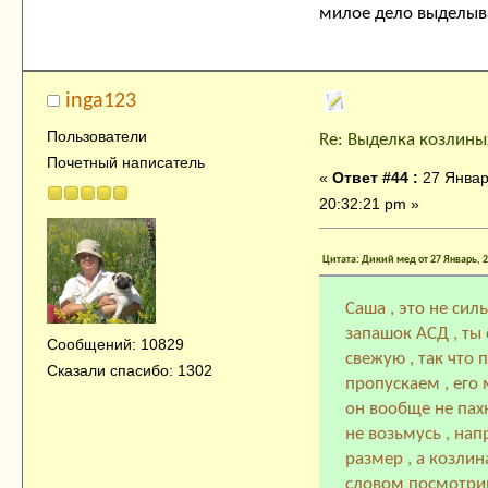
милое дело выделыва
inga123
Пользователи
Re: Выделка козлины
Почетный написатель
«
Ответ #44 :
27 Январ
20:32:21 pm »
Цитата: Дикий мед от 27 Январь, 2
Саша , это не силь
запашок АСД , ты
Сообщений: 10829
свежую , так что
Сказали спасибо: 1302
пропускаем , его
он вообще не пах
не возьмусь , нап
размер , а козлин
словом посмотрим