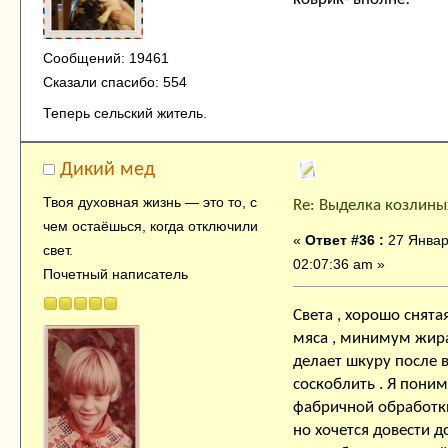
Сообщений: 19461
Сказали спасибо: 554
Теперь сельский житель.
Дикий мед
Твоя духовнaя жизнь — это тo, с
Re: Выделка козлины
чем остaёшься, когда отключили
«
Ответ #36 :
27 Январ
свет.
02:07:36 am »
Почетный написатель
Света , хорошо снята
мяса , минимум жира 
делает шкуру после в
соскоблить . Я пони
фабричной обработки
но хочется довести д