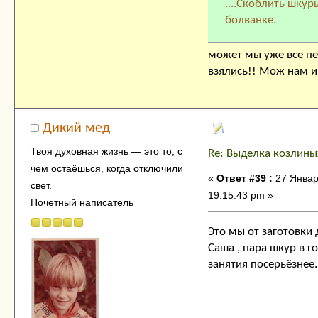
....Скоблить шку
болванке.
может мы уже все пе
взялись!! Мож нам и
Дикий мед
Твоя духовнaя жизнь — это тo, с
Re: Выделка козлины
чем остaёшься, когда отключили
«
Ответ #39 :
27 Январ
свет.
19:15:43 pm »
Почетный написатель
Это мы от заготовки 
Саша , пара шкур в го
занятия посерьёзнее.