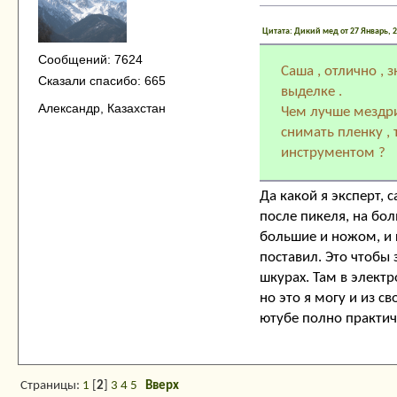
Цитата: Дикий мед от 27 Январь, 2
Сообщений: 7624
Саша , отлично , 
Сказали спасибо: 665
выделке .
Александр, Казахстан
Чем лучше мездри
снимать пленку ,
инструментом ?
Да какой я эксперт, 
после пикеля, на бо
большие и ножом, и к
поставил. Это чтобы
шкурах. Там в электр
но это я могу и из св
ютубе полно практич
Страницы:
1
[
2
]
3
4
5
Вверх