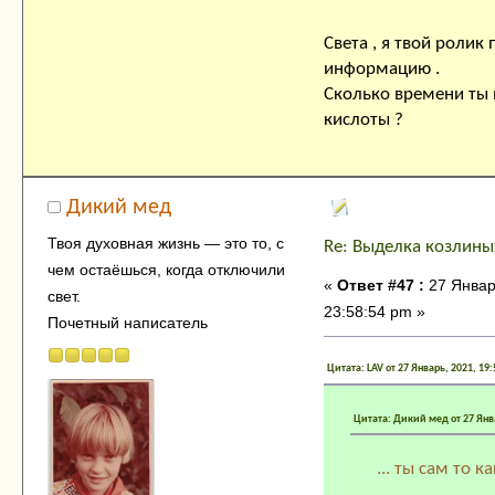
Света , я твой ролик
информацию .
Сколько времени ты
кислоты ?
Дикий мед
Твоя духовнaя жизнь — это тo, с
Re: Выделка козлины
чем остaёшься, когда отключили
«
Ответ #47 :
27 Январ
свет.
23:58:54 pm »
Почетный написатель
Цитата: LAV от 27 Январь, 2021, 19
Цитата: Дикий мед от 27 Янва
... ты сам то 