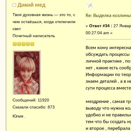
Дикий мед
Твоя духовнaя жизнь — это тo, с
Re: Выделка козлины
чем остaёшься, когда отключили
«
Ответ #34 :
27 Январ
свет.
00:27:04 am »
Почетный написатель
Всем кому интересна
обсуждать процессы 
личной практике , по
нет , какие есть соо
Информации по теори
знаем деталей , а в 
сути процесса в
По пр
Сообщений: 11920
мездрение , самая т
Сказали спасибо: 873
выводу что нужна кол
удобно и не правильн
Юлия .
тем что бы создать 
и второе , перебрала 