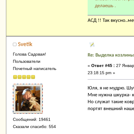
делаешь .
АСД !! Так вкусно..ме
Svetik
Голова Садовая!
Re: Выделка козлины
Пользователи
«
Ответ #45 :
27 Январ
Почетный написатель
23:18:15 pm »
Юля, я не мудрю. Шу
Мне нужна шкурка- ко
Но служат такие ковр
портят внешний наше
Сообщений: 19461
Сказали спасибо: 554