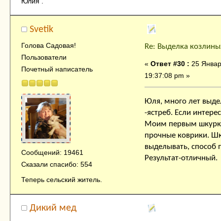
Юлия .
Svetik
Голова Садовая!
Re: Выделка козлины
Пользователи
«
Ответ #30 :
25 Январ
Почетный написатель
19:37:08 pm »
Юля, много лет выде
-ястреб. Если интере
Моим первым шкурка
прочные коврики. Ш
выделывать, способ 
Сообщений: 19461
Результат-отличный.
Сказали спасибо: 554
Теперь сельский житель.
Дикий мед