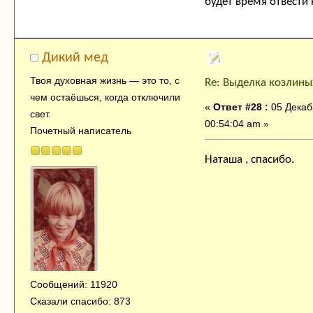
будет время отвести н
Дикий мед
Твоя духовнaя жизнь — это тo, с
Re: Выделка козлины
чем остaёшься, когда отключили
«
Ответ #28 :
05 Декаб
свет.
00:54:04 am »
Почетный написатель
Наташа , спасибо.
Сообщений: 11920
Сказали спасибо: 873