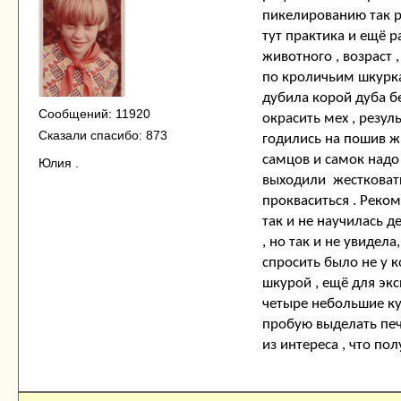
пикелированию так ра
тут практика и ещё р
животного , возраст 
по кроличьим шкуркам
дубила корой дуба бе
Сообщений: 11920
окрасить мех , резул
Сказали спасибо: 873
годились на пошив ж
самцов и самок надо
Юлия .
выходили жестковаты
прокваситься . Реко
так и не научилась д
, но так и не увидела
спросить было не у к
шкурой , ещё для экс
четыре небольшие кус
пробую выделать печ
из интереса , что по