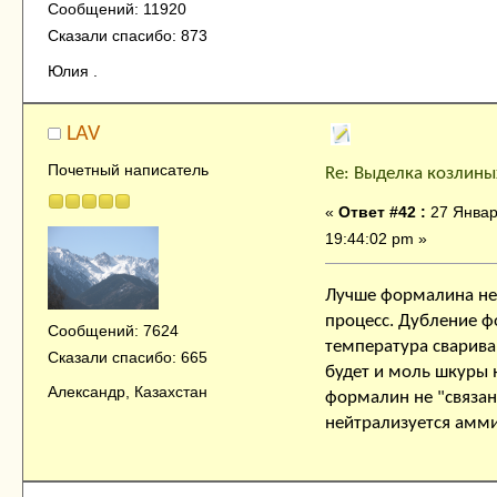
Сообщений: 11920
Сказали спасибо: 873
Юлия .
LAV
Почетный написатель
Re: Выделка козлины
«
Ответ #42 :
27 Январ
19:44:02 pm »
Лучше формалина нет
процесс. Дубление 
Сообщений: 7624
температура свариван
Сказали спасибо: 665
будет и моль шкуры н
Александр, Казахстан
формалин не "связан
нейтрализуется амми