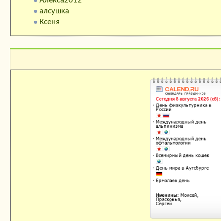
Алекса2012
алсушка
Ксеня
Календарь праздников