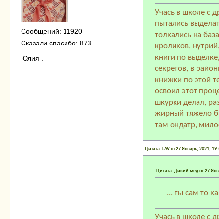
Учась в школе с 
пытались выделат
Сообщений: 11920
толкались на база
Сказали спасибо: 873
кроликов, нутрий
книги по выделке,
Юлия .
секретов, в райо
книжки по этой те
освоил этот проц
шкурки делал, раз
жирный тяжело бы
там ондатр, мило
Цитата: LAV от 27 Январь, 2021, 19
Цитата: Дикий мед от 27 Янва
... ты сам то 
Учась в школе с 