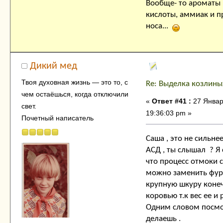
Вообще- то ароматы
кислоты, аммиак и п
носа...
Дикий мед
Твоя духовнaя жизнь — это тo, с
Re: Выделка козлины
чем остaёшься, когда отключили
«
Ответ #41 :
27 Январ
свет.
19:36:03 pm »
Почетный написатель
Саша , это не сильнее
АСД , ты слышал ? Я 
что процесс отмоки 
можно заменить фура
крупную шкуру конеч
коровью т.к вес ее и 
Одним словом посмот
делаешь .