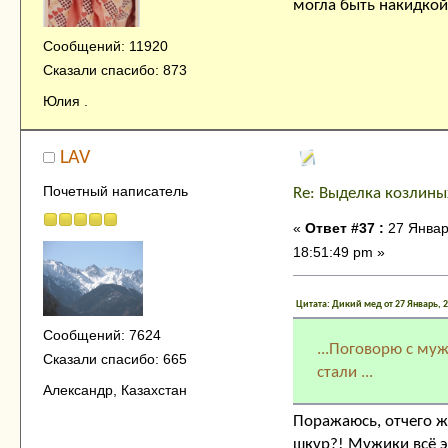
могла быть накидкой
Сообщений: 11920
Сказали спасибо: 873
Юлия .
LAV
Почетный написатель
Re: Выделка козлины
«
Ответ #37 :
27 Январ
18:51:49 pm »
Цитата: Дикий мед от 27 Январь, 2
Сообщений: 7624
...Поговорю с муж
Сказали спасибо: 665
стали ...
Александр, Казахстан
Поражаюсь, отчего 
шкур?! Мужики всё эт