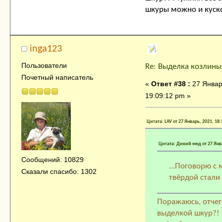
шкуры можно и куско
inga123
Пользователи
Re: Выделка козлины
Почетный написатель
«
Ответ #38 :
27 Январ
19:09:12 pm »
Цитата: LAV от 27 Январь, 2021, 18
Цитата: Дикий мед от 27 Янва
Сообщений: 10829
...Поговорю с
Сказали спасибо: 1302
твёрдой стали .
Поражаюсь, отче
выделкой шкур?! 