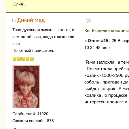
Юлия .
Дикий мед
Твоя духовнaя жизнь — это тo, с
Re: Выделка козлины
чем остaёшься, когда отключили
«
Ответ #29 :
25 Январ
свет.
10:34:48 am »
Почетный написатель
Тема заглохла , а т
. Посмотрела прейск
козлик -1500-2500 ру
соболь , пригоден дл
выйдет коврик . У ме
козлика , о процессе
интересен процесс и 
Сообщений: 11920
Сказали спасибо: 873