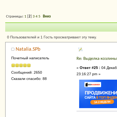
Страницы:
1
[
2
]
3
4
5
Вниз
Автор
Тема: Выделка 
0 Пользователей и 1 Гость просматривают эту тему.
35083 раз)
Natalia.SPb
Почетный написатель
Re: Выделка козлины
«
Ответ #25 :
04 Декаб
Сообщений: 2650
23:16:27 pm »
Сказали спасибо: 88