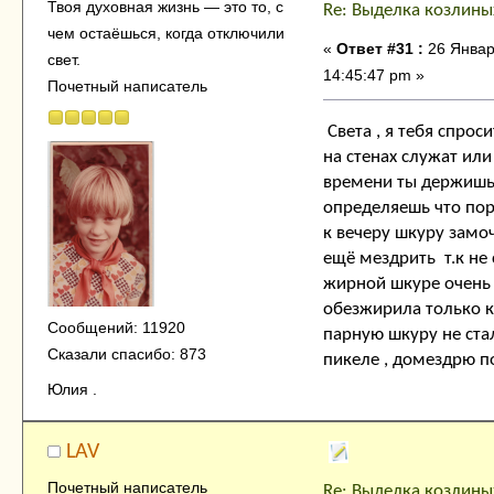
Твоя духовнaя жизнь — это тo, с
Re: Выделка козлины
чем остaёшься, когда отключили
«
Ответ #31 :
26 Январ
свет.
14:45:47 pm »
Почетный написатель
Света , я тебя спрос
на стенах служат или
времени ты держишь 
определяешь что пор
к вечеру шкуру замоч
ещё мездрить т.к не 
жирной шкуре очень 
обезжирила только к 
Сообщений: 11920
парную шкуру не стал
Сказали спасибо: 873
пикеле , домездрю по
Юлия .
LAV
Почетный написатель
Re: Выделка козлины