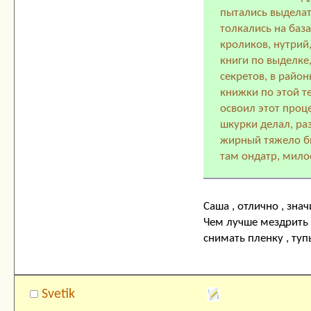
пытались выделат
толкались на база
кроликов, нутрий
книги по выделке,
секретов, в райо
книжки по этой те
освоил этот проц
шкурки делал, раз
жирный тяжело бы
там ондатр, мило
Саша , отлично , зна
Чем лучше мездрить 
снимать пленку , ту
Svetik