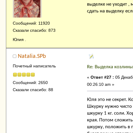
выделке не уходит ,
сдать на выделку есл
Сообщений: 11920
Сказали спасибо: 873
Юлия .
Natalia.SPb
Почетный написатель
Re: Выделка козлины
«
Ответ #27 :
05 Декаб
Сообщений: 2650
00:26:10 am »
Сказали спасибо: 88
Юля это не секрет. К
Шкурку нужно чисто с
шкурку 1 кг. соли. Х
края. Потом сложить
шкурку, положить в п