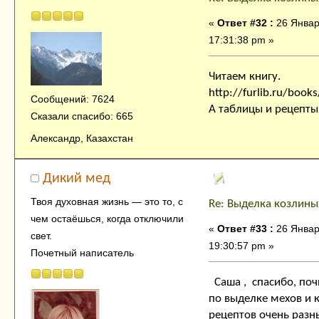
«
Ответ #32 :
26 Январ
17:31:38 pm »
Читаем книгу.
http://furlib.ru/boo
Сообщений: 7624
А таблицы и рецепты 
Сказали спасибо: 665
Александр, Казахстан
Дикий мед
Твоя духовнaя жизнь — это тo, с
Re: Выделка козлины
чем остaёшься, когда отключили
«
Ответ #33 :
26 Январ
свет.
19:30:57 pm »
Почетный написатель
Саша , спасибо, почи
по выделке мехов и к
рецептов очень разн