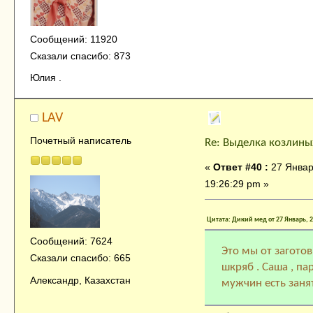
Сообщений: 11920
Сказали спасибо: 873
Юлия .
LAV
Почетный написатель
Re: Выделка козлины
«
Ответ #40 :
27 Январ
19:26:29 pm »
Цитата: Дикий мед от 27 Январь, 2
Сообщений: 7624
Это мы от заготов
Сказали спасибо: 665
шкряб . Саша , пар
Александр, Казахстан
мужчин есть заня