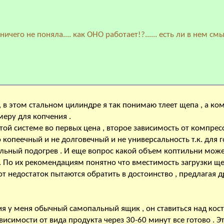
 ничего не поняла.... как ОНО работает!?...... есть ли в нем см
 , в этом стальном цилиндре я так понимаю тлеет щепа , а ко
меру для копчения .
той системе во первых цена , второе зависимость от компресс
 копеечный и не долговечный и не универсальность т.к. для 
льный подогрев . И еще вопрос какой объем коптильни мож
. По их рекомендациям понятно что вместимость загрузки щ
от недостаток пытаются обратить в достоинство , предлагая 
ия у меня обычный самопальный ящик , он ставиться над кост
ависимости от вида продукта через 30-60 минут все готово . Эт