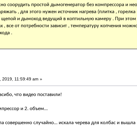
но соорудить простой дымогенератор без компрессора и не
ряжать , для этого нужен источник нагрева (плитка , горелка
о щепой и дымоход ведущий в коптильную камеру . При этом 
 , все от потребности зависит , температуру копчения можно
ода .
 2019, 11:59:49 am »
асибо, что видео поставили!
мпрессор и 2. объем...
ла совершенно случайно... искала черева для колбас и вышла 