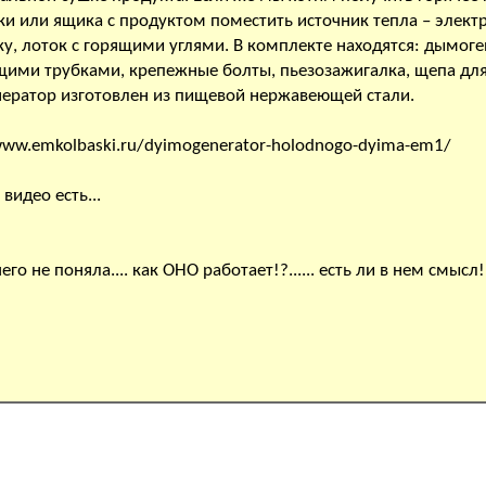
и или ящика с продуктом поместить источник тепла – элект
ку, лоток с горящими углями. В комплекте находятся: дымоге
ими трубками, крепежные болты, пьезозажигалка, щепа дл
нератор изготовлен из пищевой нержавеющей стали.
www.emkolbaski.ru/dyimogenerator-holodnogo-dyima-em1/
видео есть...
чего не поняла.... как ОНО работает!?...... есть ли в нем смысл!