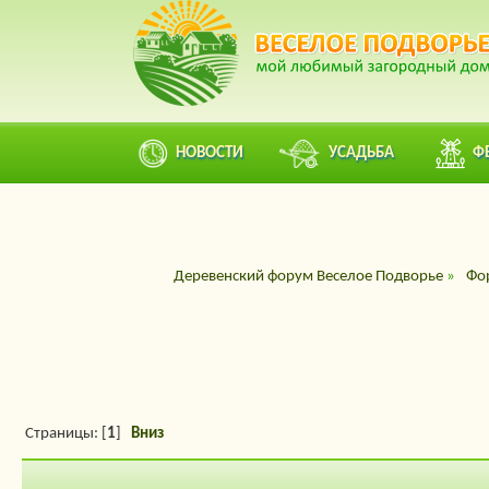
НОВОСТИ
УСАДЬБА
Ф
Деревенский форум Веселое Подворье
»
Фо
Страницы: [
1
]
Вниз