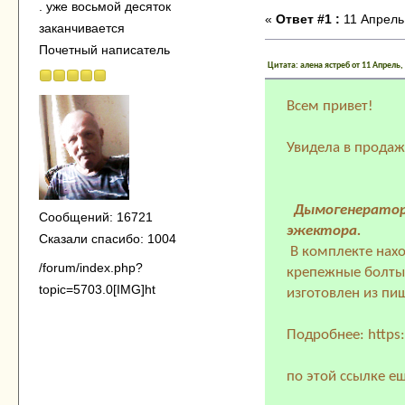
. уже восьмой десяток
«
Ответ #1 :
11 Апрель,
заканчивается
Почетный написатель
Цитата: алена ястреб от 11 Апрель,
Всем привет!
Увидела в продаже
Дымогенератор
Сообщений: 16721
эжектора.
Сказали спасибо: 1004
В комплекте нахо
/forum/index.php?
крепежные болты,
topic=5703.0[IMG]ht
изготовлен из пи
Подробнее: https
по этой ссылке ещ