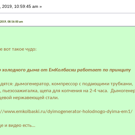
 2019, 10:59:45 am »
 2019, 08:56:00 am
 вот такое чудо:
 холодного дыма от ЕмКолбаски работает по принципу
дятся: дымогенератор, компрессор с подающими трубками,
 пьезозажигалка, щепа для копчения на 2-4 часа. Дымогене
щевой нержавеющей стали.
://www.emkolbaski.ru/dyimogenerator-holodnogo-dyima-em1/
е и видео есть...