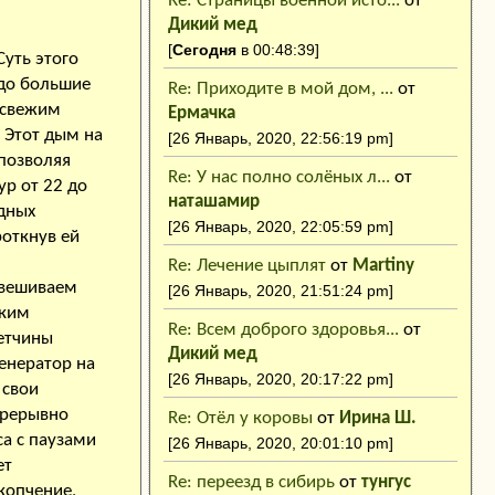
Re: Страницы военной исто...
от
Дикий мед
[
Сегодня
в 00:48:39]
уть этого
здо большие
Re: Приходите в мой дом, ...
от
о свежим
Ермачка
 Этот дым на
[26 Январь, 2020, 22:56:19 pm]
позволяя
Re: У нас полно солёных л...
от
ур от 22 до
наташамир
дных
[26 Январь, 2020, 22:05:59 pm]
роткнув ей
Re: Лечение цыплят
от
Martiny
двешиваем
[26 Январь, 2020, 21:51:24 pm]
аким
Re: Всем доброго здоровья...
от
етчины
Дикий мед
генератор на
[26 Январь, 2020, 20:17:22 pm]
 свои
прерывно
Re: Отёл у коровы
от
Ирина Ш.
са с паузами
[26 Январь, 2020, 20:01:10 pm]
ет
Re: переезд в сибирь
от
тунгус
копчение,