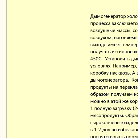
Дымогенератор холод
процесса заключаетс
воздушные массы, со
воздухом, нагоняемы
выходе имеет темпер
получать истинное х
450С. Установить ды
условиях. Например,
коробку насквозь. А
дымогенератора. Ко
продукты на перекла
образом получаем ко
можно в этой же коро
1 полную загрузку (2
мясопродукты. Обращ
сырокопченые издели
в 1-2 дня во избежа
препятствовать норм