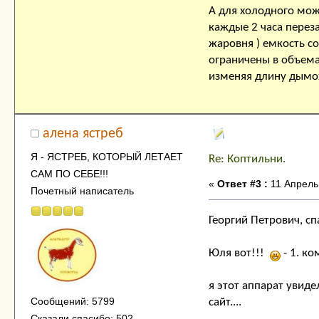
А для холодного мож
каждые 2 часа переза
жаровня ) емкость с
ограничены в объемах
изменяя длину дымох
алена ястреб
Я - ЯСТРЕБ, КОТОРЫЙ ЛЕТАЕТ
Re: Коптильни.
САМ ПО СЕБЕ!!!
«
Ответ #3 :
11 Апрель,
Почетный написатель
Георгий Петрович, сп
Юля вот!!!
- 1. ко
я этот аппарат увиде
Сообщений: 5799
сайт....
Сказали спасибо: 502