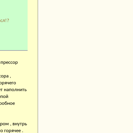
ысл!?
мпрессор
ора ,
горячего
ет наполнить
епой
дробное
ром , внутрь
о горячее .