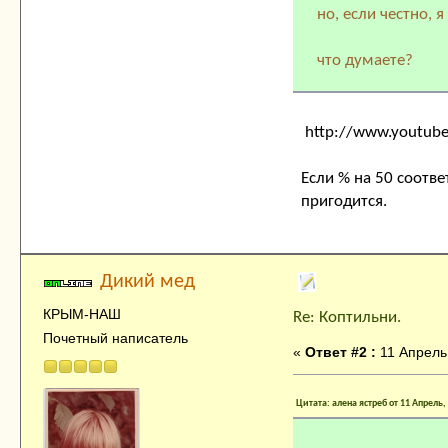
но, если честно, я
что думаете?
http://www.youtub
Если % на 50 соответ
пригодится.
Дикий мед
КРЫМ-НАШ
Re: Коптильни.
Почетный написатель
«
Ответ #2 :
11 Апрель,
Цитата: алена ястреб от 11 Апрель,