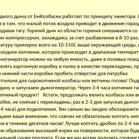
ного дыма от ЕмКолбаски работает по принципу эжектора. С
я в том, что малый поток воздуха приводит в движение гора
здавая тягу. Горячий дым из области горения смешивается с
м компрессором, охлаждаясь за счет разбавления в 8-10 раз.
атуру примерно всего на 10-150С выше окружающей среды, 
олодное копчение, которое происходит в диапазоне температ
могенератор можно на любую емкость, даже в полевых похо
 взять картонную коробку и палку в качестве перекладины, п
 в нижней части коробки пробить отверстие для патрубка
птильня для сырокопченой колбасы или ветчины готова! По
дину и запускаем дымогенератор. Через 3-4 часа копчения т
пченый продукт! Кстати, продолжать вялить колбасы или в
бке, не снимая с перекладины, раз в 2-3 дня запуская дымо
-4 часа) для подкопчения. Тем самым вы заодно обеззаразите
аем ваше внимание, что совсем не обязательно коптить не
я в течении десятков часов! Лучше коптить дробно по 2-4 ча
ние образования высохшей корки на поверхности, которая буд
альной сушке продукта. Если же мы хотим получить горячее 