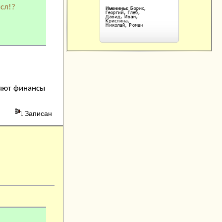
ысл!?
ляют финансы
Записан