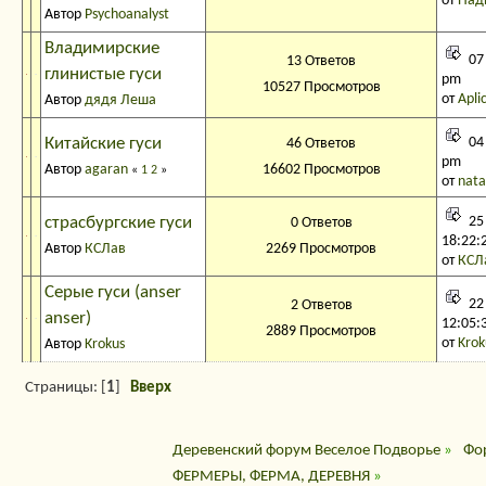
от
Над
Автор
Psychoanalyst
Владимирские
07 
13 Ответов
глинистые гуси
pm
10527 Просмотров
от
Apli
Автор
дядя Леша
Китайские гуси
04 
46 Ответов
pm
Автор
agaran
16602 Просмотров
«
1
2
»
от
nata
страсбургские гуси
25
0 Ответов
18:22:
Автор
КСЛав
2269 Просмотров
от
КСЛ
Серые гуси (anser
22
2 Ответов
anser)
12:05:
2889 Просмотров
от
Krok
Автор
Krokus
Страницы: [
1
]
Вверх
Деревенский форум Веселое Подворье
»
Фо
ФЕРМЕРЫ, ФЕРМА, ДЕРЕВНЯ
»