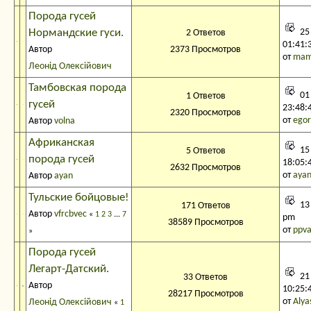
Порода гусей
Нормандские гуси.
25
2 Ответов
01:41:
Автор
2373 Просмотров
от
mam
Леонід Олексійович
Тамбовская порода
01
1 Ответов
гусей
23:48:
2320 Просмотров
от
egor
Автор
volna
Африканская
15
5 Ответов
порода гусей
18:05:
2632 Просмотров
от
aya
Автор
ayan
Тульские бойцовые!
13 
171 Ответов
Автор
vfrcbvec
«
1
2
3
...
7
pm
38589 Просмотров
от
ppva
»
Порода гусей
Легарт-Датский.
21
33 Ответов
Автор
10:25:
28217 Просмотров
от
Alya
Леонід Олексійович
«
1