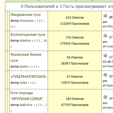
0 Пользователей и 1 Гость просматривают это
Линдовские гуси
08 
412 Ответов
Автор
Натулька
«
1
2
3
...
pm
113209 Просмотров
от
Mila
17
»
Холмогорские гуси
27 
733 Ответов
Автор
wladres
«
1
2
3
...
30
am
179105 Просмотров
от
Гал
»
Уральские белые
17
56 Ответов
гуси
02:46:
26587 Просмотров
от
Ром
Автор
ptaha
«
1
2
3
»
«ГУБЕРНАТОРСКАЯ»
10 
47 Ответов
pm
Автор
Geka
11875 Просмотров
«
1
2
»
от
Ири
Гуси породы
"КРУПНАЯ СЕРАЯ"
19 
163 Ответов
am
Автор
Aplicator
47729 Просмотров
«
1
2
3
...
7
от
Ирм
»