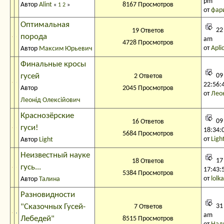
pm
Автор
Alint
8167 Просмотров
«
1
2
»
от
фар
Оптимальная
22 
19 Ответов
порода
am
4728 Просмотров
от
Apli
Автор
Максим Юрьевич
Финальные кросы
гусей
09
2 Ответов
22:56:
Автор
2045 Просмотров
от
Лео
Леонід Олексійович
Краснозёрские
09
16 Ответов
гуси!
18:34:
5684 Просмотров
от
Ligh
Автор
Light
Неизвестный науке
17
18 Ответов
гусь...
17:43:
5384 Просмотров
от
lolka
Автор
Талина
Разновидности
"Сказочных Гусей-
31 
7 Ответов
am
Лебедей"
8515 Просмотров