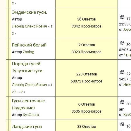
2
»
Эмдемские гуси.
17
Автор
38 Ответов
21:33:
Леонід Олексійович
9342 Просмотров
«
1
от
Joyc
2
»
Рейнский белый
30
9 Ответов
02:05:
Автор
Zoolog
3020 Просмотров
от
*Т.F
Порода гусей
Тулузские гуси.
29
223 Ответов
Автор
14:37:
50071 Просмотров
от
Ник
Леонід Олексійович
«
1
2
3
...
9
»
Гуси ленточные
30 
0 Ответов
(кудрявые)
am
3536 Просмотров
от
Куз
Автор
КузОльга
Ландские гуси
18 
33 Ответов