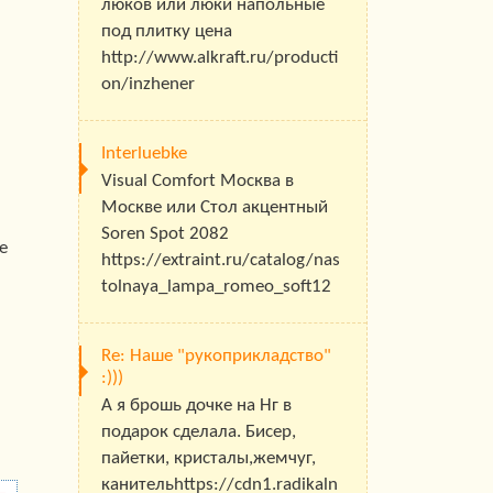
люков или люки напольные
под плитку цена
http://www.alkraft.ru/producti
on/inzhener
Interluebke
Visual Comfort Москва в
Москве или Стол акцентный
Soren Spot 2082
е
https://extraint.ru/catalog/nas
tolnaya_lampa_romeo_soft12
Re: Наше "рукоприкладство"
:)))
А я брошь дочке на Нг в
подарок сделала. Бисер,
пайетки, кристалы,жемчуг,
канительhttps://cdn1.radikaln