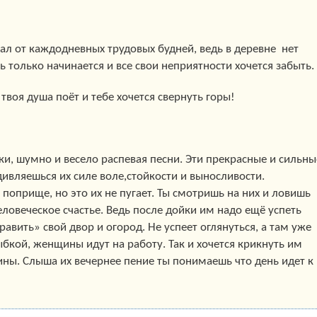
стал от каждодневных трудовых будней, ведь в деревне нет
нь только начинается и все свои неприятности хочется забыть.
 твоя душа поёт и тебе хочется свернуть горы!
ки, шумно и весело распевая песни. Эти прекрасные и сильны
ивляешься их силе воле,стойкости и выносливости.
 поприще, но это их не пугает. Ты смотришь на них и ловишь
человеческое счастье. Ведь после дойки им надо ещё успеть
авить» свой двор и огород. Не успеет оглянуться, а там уже
лыбкой, женщины идут на работу. Так и хочется крикнуть им
ны. Слыша их вечернее пение ты понимаешь что день идет к