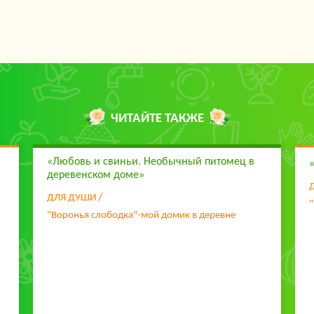
ЧИТАЙТЕ ТАКЖЕ
«Любовь и свиньи. Необычный питомец в
деревенском доме»
ДЛЯ ДУШИ
"
"Воронья слободка"-мой домик в деревне