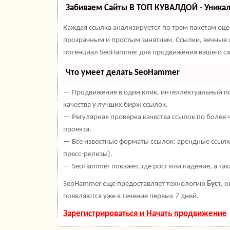
Забиваем Сайты В ТОП КУВАЛДОЙ - Уника
Каждая ссылка анализируется по трем пакетам оц
прозрачным и простым занятием. Ссылки, вечные с
потенциал SeoHammer для продвижения вашего са
Что умеет делать SeoHammer
— Продвижение в один клик, интеллектуальный по
качества у лучших бирж ссылок.
— Регулярная проверка качества ссылок по более 
проекта.
— Все известные форматы ссылок: арендные ссылки
пресс-релизы).
— SeoHammer покажет, где рост или падение, а та
SeoHammer еще предоставляет технологию
Буст
, 
появляются уже в течение первых 7 дней.
Зарегистрироваться и Начать продвижение