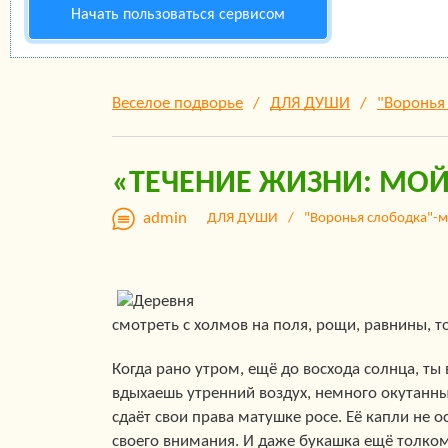
Начать пользоваться сервисом
Веселое подворье
ДЛЯ ДУШИ
"Воронья
«ТЕЧЕНИЕ ЖИЗНИ: МО
admin
ДЛЯ ДУШИ
"Воронья слободка"-м
смотреть с холмов на поля, рощи, равнины, то 
Когда рано утром, ещё до восхода солнца, ты 
вдыхаешь утренний воздух, немного окутанны
сдаёт свои права матушке росе. Её капли не о
своего внимания. И даже букашка ещё толком