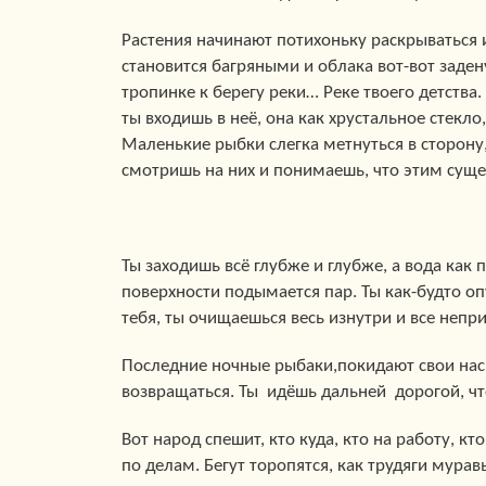
Растения начинают потихоньку раскрываться
становится багряными и облака вот-вот заде
тропинке к берегу реки… Реке твоего детства.
ты входишь в неё, она как хрустальное стекло
Маленькие рыбки слегка метнуться в сторону
смотришь на них и понимаешь, что этим сущес
Ты заходишь всё глубже и глубже, а вода как
поверхности подымается пар. Ты как-будто оп
тебя, ты очищаешься весь изнутри и все непри
Последние ночные рыбаки,покидают свои нас
возвращаться. Ты идёшь дальней дорогой, что
Вот народ спешит, кто куда, кто на работу, кт
по делам. Бегут торопятся, как трудяги муравь