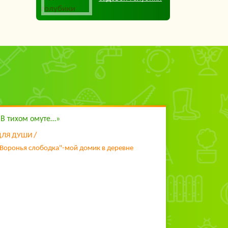
«В тихом омуте…»
ДЛЯ ДУШИ
Воронья слободка"-мой домик в деревне