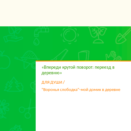
«Впереди крутой поворот: переезд в
деревню»
ДЛЯ ДУШИ
"Воронья слободка"-мой домик в деревне