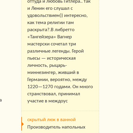
оттуда и любовь Гитлера.. так
и Ленин его слушал с
удовольствием)) интересно,
как тема религии там
раскрыта?.В либретто
«Тангейзера» Вагнер
мастерски сочетал три
различные легенды. Герой
пьесы — историческая
личность, рыцарь-
миннезингер, живший в
Германии, вероятно, между
1220—1270 годами. Он много
странствовал, принимал
а
участие в междоус
скрытый люк в ванной
Производитель напольных