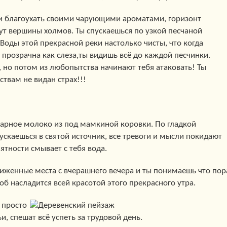
 и благоухать своими чарующими ароматами, горизонт
нут вершины холмов. Ты спускаешься по узкой песчаной
 Воды этой прекрасной реки настолько чисты, что когда
, прозрачна как слеза,ты видишь всё до каждой песчинки.
, но потом из любопытства начинают тебя атаковать! Ты
твам не видан страх!!!
 парное молоко из под мамкиной коровки. По гладкой
ускаешься в святой источник, все тревоги и мысли покидают
ятности смывает с тебя вода.
иженные места с вчерашнего вечера и ты понимаешь что пор
б насладится всей красотой этого прекрасного утра.
о просто
и, спешат всё успеть за трудовой день.