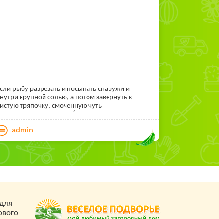
сли рыбу разрезать и посыпать снаружи и
нутри крупной солью, а потом завернуть в
истую тряпочку, смоченную чуть
одслащенным уксусом (один кусочек сахара на
,25л уксуса), она не испортится при комнатной
admin
емпературе в течение двух суток.
 для
ового