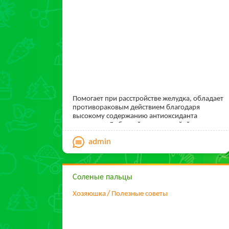
Помогает при расстройстве желудка, обладает
противораковым действием благодаря
высокому содержанию антиоксиданта
лимонена. Добавляйте мяту в чай, йогурт,
фруктовые салаты, блюда из моркови и гороха.
admin
Соленые пальцы
Хозяюшка
Полезные советы