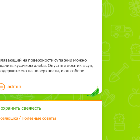
лавающий на поверхности супа жир можно
далить кусочком хлеба. Опустите ломтик в суп,
одержите его на поверхности, и он соберет
злишки жира в течение нескольких секунд.
admin
Сохранить свежесть
Хозяюшка
Полезные советы