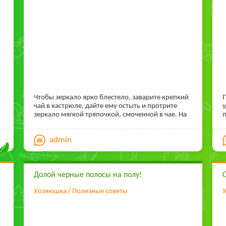
Чтобы зеркало ярко блестело, заварите крепкий
П
чай в кастрюле, дайте ему остыть и протрите
у
зеркало мягкой тряпочкой, смоченной в чае. На
п
нем не останется никаких разводов.
и
admin
Долой черные полосы на полу!
Хозяюшка
Полезные советы