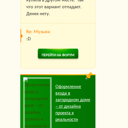
купила в другом месте. Так
что этот вариант отпадает.
Денех нету.
Re: Музыка
:D
ПЕРЕЙТИ НА ФОРУМ
Оформление
входа в
загородном доме
– от дизайна
проекта к
реальности