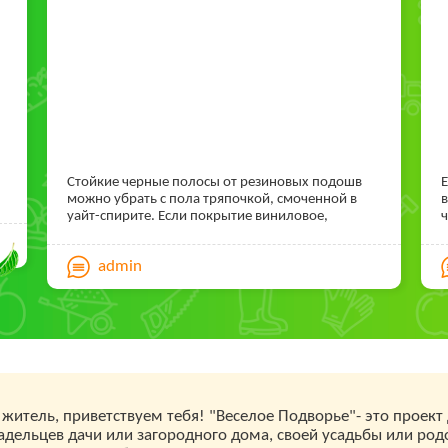
Стойкие черные полосы от резиновых подошв
Е
можно убрать с пола тряпочкой, смоченной в
в
уайт-спирите. Если покрытие виниловое,
ч
смажьте следы детским маслом, подождите
п
несколько минут и вытрите тряпкой.
0
admin
т
житель, приветствуем тебя! "Веселое Подворье"- это проект
дельцев дачи или загородного дома, своей усадьбы или род