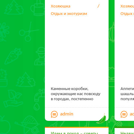
Хозяюшка
Хозяю
Отдых и экотуризм
Отдых 
Каменные коробки,
Аппет
окружающие нас повсюду
шашлы
в городах, постепенно
популя
утомляют наш глаз и
удовол
хочется чего-то
могут 
admin
a
спокойного,
люди, 
умиротворенного. Таким
на дач
материалом является
доме.
конечно же дерево, а
в пон