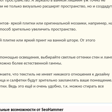
ают пространство. А зеркало в ванной лишним уж точно не
ни не только визуально расширят пространство, но и создадут
нтов- яркой плитки или оригинальной мозаики, например, н
пособ зрительно увеличить пространство.
 плитке или яркий принт на ванной шторе. От этого
 помощью освещения, выбирайте светлые оттенки стен и лам
можно более естественной гаммы.
умаете, что текстиль не имеет никакого отношения к дизайну
нца и салфетки будут зрительно захламлять ваше помещение
ки. Ведь это ещё и очень удобно, т.к. можно стирать все
льные возможности от SeoHammer