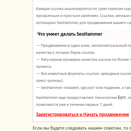
Каждая ссылка анализируется по трем пакетам оц
прозрачным и простым занятием. Ссылки, вечные с
потенциал SeoHammer для продвижения вашего са
Что умеет делать SeoHammer
— Продвижение в один клик, интеллектуальный по
качества у лучших бирж ссылок.
— Регулярная проверка качества ссылок по более 
проекта.
— Все известные форматы ссылок: арендные ссылки
пресс-релизы).
— SeoHammer покажет, где рост или падение, а та
SeoHammer еще предоставляет технологию
Буст
, 
появляются уже в течение первых 7 дней.
Зарегистрироваться и Начать продвижение
Если вы будете следовать нашим советам, то