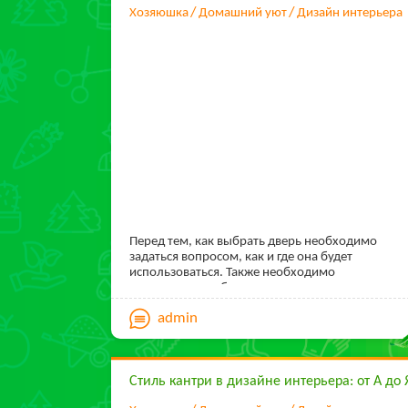
Хозяюшка
Домашний уют
Дизайн интерьера
Перед тем, как выбрать дверь необходимо
задаться вопросом, как и где она будет
использоваться. Также необходимо
определиться с бюджетом, какую сумму
владелец готов заплатить. Как и большинство
admin
любых продуктов двери делятся на виды.
Существуют двери эконом и премиум классов.
Стиль кантри в дизайне интерьера: от А до 