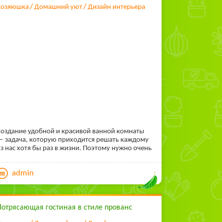
Хозяюшка
Домашний уют
Дизайн интерьера
оздание удобной и красивой ванной комнаты
 задача, которую приходится решать каждому
з нас хотя бы раз в жизни. Поэтому нужно очень
щательно определиться со своими вкусами
еланиями, чтобы она приобрела
admin
ривлекательный, уникальный и
ндивидуальный стиль. Лучше всего
нализировать в свободном пространстве, где вы
ожете сосредоточиться на рабочем проекте,
тобы обновить внешний вид ванной комнаты.
Потрясающая гостиная в стиле прованс