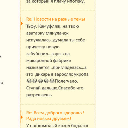
за который я плачу ипотеку.
Re: Новости на разные темы
Тьфу. Камуфляж..на твою
аватарку глянула-аж
испужалась..думала ты себе
прическу новую
забубенил...взрыв на
н
макаронной фабрике
называется...пригляделась...а
это дикарь в зарослях укропа
😂😂😂😂😂Полегчало.
но
Ступай дальше.Спасибо что
разрешаешь
Re: Всем доброго здоровья!
Рада новым друзьям!
У нас комолый козел бодался