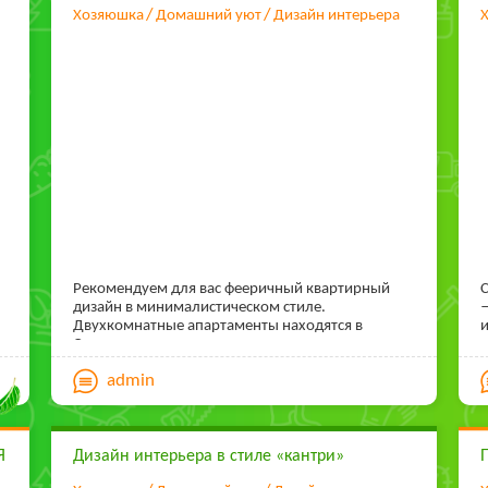
Хозяюшка
Домашний уют
Дизайн интерьера
Рекомендуем для вас фееричный квартирный
С
дизайн в минималистическом стиле.
—
Двухкомнатные апартаменты находятся в
и
Сингапуре, но смотрятся весьма по-западному.
т
ж
admin
п
и
а
м
Я
Дизайн интерьера в стиле «кантри»
ч