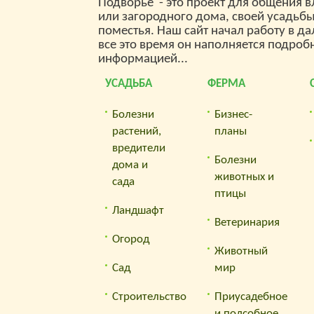
Подворье"- это проект для общения 
упоминания, пресс-
или загородного дома, своей усадьб
релизы - используйте
поместья. Наш сайт начал работу в да
по максимуму
все это время он наполняется подроб
информацией...
потенциал SeoHammer
для продвижения
УСАДЬБА
ФЕРМА
вашего сайта.
Болезни
Бизнес-
Что умеет делать
растений,
планы
SeoHammer
вредители
Болезни
дома и
— Продвижение в один
животных и
сада
клик,
птицы
интеллектуальный
Ландшафт
подбор запросов,
Ветеринария
покупка самых лучших
Огород
ссылок с высокой
Животный
степенью качества у
Сад
мир
лучших бирж ссылок.
Строительство
Приусадебное
— Регулярная
и подсобное