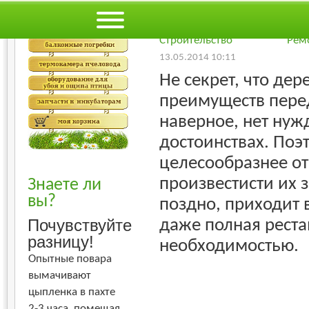
Рейтинг пользователей:
Худший
Лучший
-
Строительство
Рем
13.05.2014 10:11
Не секрет, что де
преимуществ пере
наверное, нет нуж
достоинствах. Поэ
целесообразнее о
произвестисти их 
Знаете ли
вы?
поздно, приходит в
даже полная реста
Почувствуйте
разницу!
необходимостью.
Опытные повара
вымачивают
цыпленка в пахте
2-3 часа, помещая