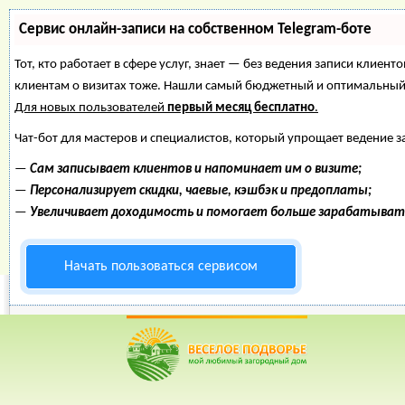
Сервис онлайн-записи на собственном Telegram-боте
Тот, кто работает в сфере услуг, знает — без ведения записи клиент
клиентам о визитах тоже. Нашли самый бюджетный и оптимальный
Для новых пользователей
первый месяц бесплатно
.
Чат-бот для мастеров и специалистов, который упрощает ведение з
—
Сам записывает клиентов и напоминает им о визите;
—
Персонализирует скидки, чаевые, кэшбэк и предоплаты;
—
Увеличивает доходимость и помогает больше зарабатыват
Начать пользоваться сервисом
Веселое Подворье- Главная страница
=>
Строительство и
реставрация старых окон по шведской технологии.
*
Главная
*
Форум
*
Энциклопедия
*
Магазин
*
Объявления
Ремонт и реставра
технологии.