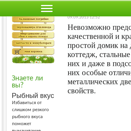
Худший
Лучший
-
Строительство
Рем
09.09.2013 12:52
Невозможно предст
качественной и кр
простой домик на 
коттедж, стальные
них и даже в подс
них особые отличи
Знаете ли
металлических две
вы?
свойств.
Рыбный вкус
Избавиться от
слишком резкого
рыбного вкуса
поможет
вымачивание.