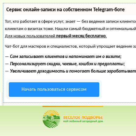
Сервис онлайн-записи на собственном Telegram-боте
Тот, кто работает в сфере услуг, знает — без ведения записи клиент
клиентам о визитах тоже. Нашли самый бюджетный и оптимальный
Для новых пользователей
первый месяц бесплатно
.
Чат-бот для мастеров и специалистов, который упрощает ведение з
—
Сам записывает клиентов и напоминает им о визите;
—
Персонализирует скидки, чаевые, кэшбэк и предоплаты;
—
Увеличивает доходимость и помогает больше зарабатыват
Начать пользоваться сервисом
Веселое Подворье- Главная страница
=>
Строительство и
двери для загородного дома
*
Главная
*
Форум
*
Энциклопедия
*
Магазин
*
Объявления
Входные двери для
Рейтинг пользователей: