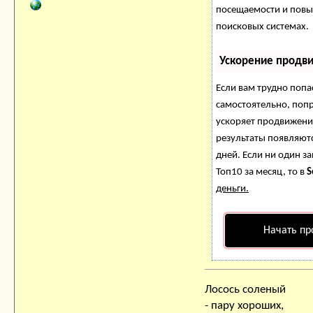
посещаемости и повы
поисковых системах.
Ускорение продв
Если вам трудно попа
самостоятельно, поп
ускоряет продвижение
результаты появляютс
дней. Если ни один за
Топ10 за месяц, то в
S
деньги.
Начать пр
Лосось соленый
- пару хороших,