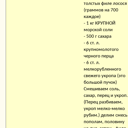
толстых филе лосося
(граммов на 700
каждое)
- 1 кг КРУПНОЙ
морской соли
- 500 г сахара
- 6 ст. л.
крупномолотого
черного перца
- 6 ст. л.
мелкорубленного
свежего укропа (это
большой пучок)
Смешиваем соль,
сахар, перец и укроп.
(Перец разбиваем,
укроп мелко-мелко
рубим.) делим смесь
пополам, половину