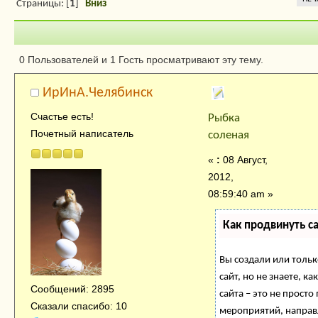
Страницы: [
1
]
Вниз
Автор
Тема: Рыбка
0 Пользователей и 1 Гость просматривают эту тему.
соленая (Прочитано 2911 раз)
ИрИнА.Челябинск
Счастье есть!
Рыбка
Почетный написатель
соленая
«
:
08 Август,
2012,
08:59:40 am »
Как продвинуть с
Вы создали или тольк
сайт, но не знаете, 
Сообщений: 2895
сайта – это не просто
Сказали спасибо: 10
мероприятий, направ