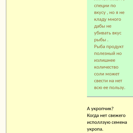
специи по
вкусу , но я не
кладу много
дабы не
убивать вкус
рыбы .
Рыба продукт
полезный но
излишнее
количество
соли может
свести на нет
всю ее пользу.
А укропчик?
Когда нет свежего
исполлзую семена
укропа.