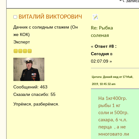
Запис
ВИТАЛИЙ ВИКТОРОВИЧ
Дачник с солидным стажем (Он
Re: Рыбка
же КОК)
соленая
Эксперт
«
Ответ #8 :
Сегодня
в
02:07:09 »
Цитата: Дикий мед от 17 Май,
2019, 10:45:32 am
Сообщений: 463
Сказали спасибо: 55
На 1кг400гр.
Упрёмся, разберёмся.
рыбы 1 кг
соли и 500гр.
сахара, 6 ч.л.
перца , а не
многовато ли