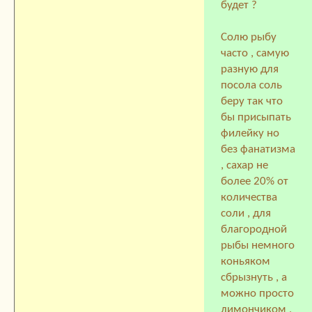
будет ?
Солю рыбу
часто , самую
разную для
посола соль
беру так что
бы присыпать
филейку но
без фанатизма
, сахар не
более 20% от
количества
соли , для
благородной
рыбы немного
коньяком
сбрызнуть , а
можно просто
лимончиком ,