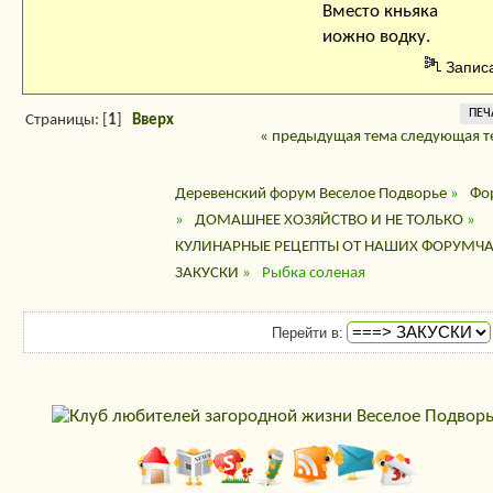
Вместо кньяка
иожно водку.
Запис
ПЕЧ
Страницы: [
1
]
Вверх
« предыдущая тема
следующая т
Деревенский форум Веселое Подворье
»
Фо
»
ДОМАШНЕЕ ХОЗЯЙСТВО И НЕ ТОЛЬКО
»
КУЛИНАРНЫЕ РЕЦЕПТЫ ОТ НАШИХ ФОРУМЧ
ЗАКУСКИ
»
Рыбка соленая
Перейти в: