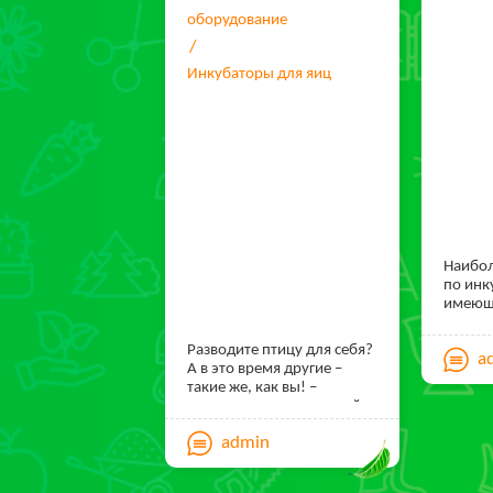
оборудование
Инкубаторы для яиц
Наибол
по инк
имеющ
нашем 
на них
Разводите птицу для себя?
a
А в это время другие –
такие же, как вы! –
продают птичье мясо, яйца
и налаживают свою
admin
безбедную
жизнь. Выводите птенцов
только для собственных