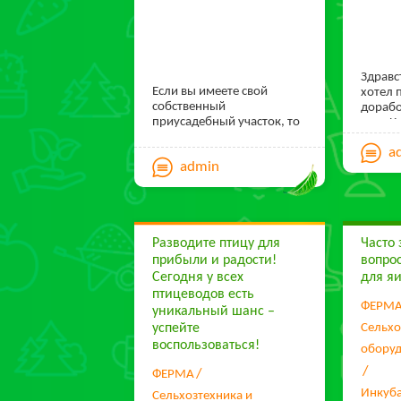
Здравст
Если вы имеете свой
хотел 
собственный
дорабо
приусадебный участок, то
типа К
на нем можно выращивать
пенопл
a
не только овощи и фрукты,
admin
но и домашнюю птицу.
Зачем покупать мясо
сомнительного
происхождения в
магазинах, когда вместо
Разводите птицу для
Часто
этого можно разводить
кур, уток, гусей и
прибыли и радости!
вопро
употреблять в пищу
Сегодня у всех
для я
экологически чистый
птицеводов есть
продукт.
ФЕРМ
уникальный шанс –
успейте
Сельхо
воспользоваться!
обору
ФЕРМА
Инкуба
Сельхозтехника и