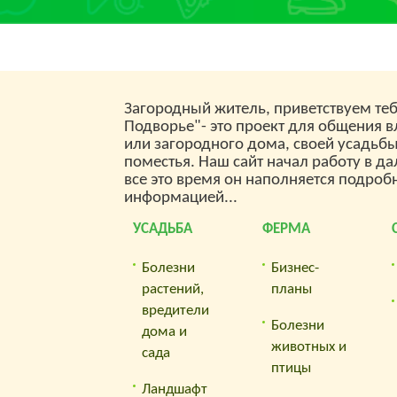
нужд? А люди на рынках
сбиваются с ног, чтобы
найти здоровых и сильных
цыплят, – питомникам и
птицефабрикам уже никто
не верит, ведь падёж
фабричного поголовья
Загородный житель, приветствуем теб
доходит до 50% и
Подворье"- это проект для общения 
больше. А может быть, вы
тоже покупаете птенцов у
или загородного дома, своей усадьб
посредников, которые
поместья. Наш сайт начал работу в да
даже здоровый выводок
все это время он наполняется подроб
умудряются загубить за
информацией...
одни сутки? Вы посчитали,
сколько ежегодно теряете
УСАДЬБА
ФЕРМА
денег с учётом гибели
птенцов, лечения больной
птицы антибиотиками, а
Болезни
Бизнес-
затем собственного
растений,
планы
лечения после
употребления такого
вредители
мяса? Сейчас тот редкий
Болезни
дома и
момент, когда можно
животных и
сада
подняться собственным
трудом – без огромного
птицы
первоначального
Ландшафт