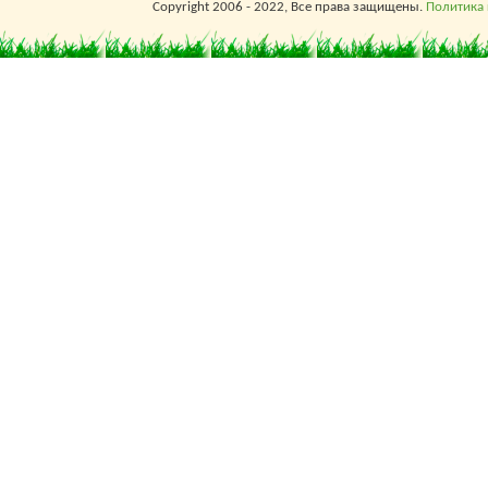
Copyright 2006 - 2022, Все права защищены.
Политика
онлайн-записи
VisitTime на основе
вашего собственного
Telegram-бота:
— Разгрузит мастера,
специалиста или
компанию;
— Позволит гибко
управлять расписанием
и загрузкой;
— Разошлет
оповещения о новых
услугах или акциях;
— Позволит принять
оплату на карту/
кошелек/счет;
— Позволит
записываться на