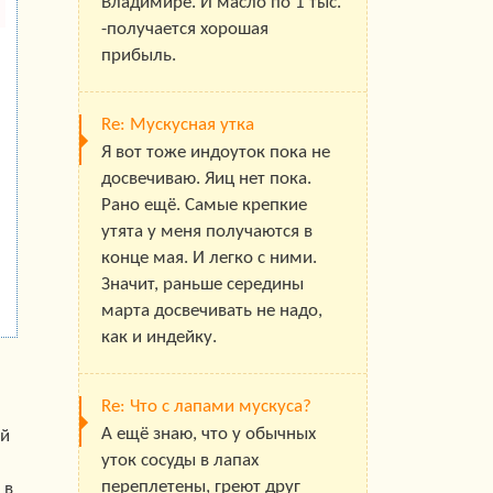
Владимире. И масло по 1 тыс.
-получается хорошая
прибыль.
Re: Мускусная утка
Я вот тоже индоуток пока не
досвечиваю. Яиц нет пока.
Рано ещё. Самые крепкие
утята у меня получаются в
конце мая. И легко с ними.
Значит, раньше середины
марта досвечивать не надо,
как и индейку.
Re: Что с лапами мускуса?
А ещё знаю, что у обычных
ей
уток сосуды в лапах
переплетены, греют друг
 в