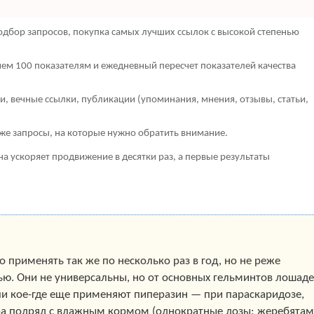
дбор запросов, покупка самых лучших ссылок с высокой степенью
чем 100 показателям и ежедневный пересчет показателей качества
, вечные ссылки, публикации (упоминания, мнения, отзывы, статьи,
кже запросы, на которые нужно обратить внимание.
она ускоряет продвижение в десятки раз, а первые результаты
 применять так же по несколько раз в год, но не реже
ью. Они не универсальны, но от основных гельминтов лошад
 или кое-где еще применяют пиперазин — при параскаридозе,
тра подряд с влажным кормом (однократные дозы: жеребятам