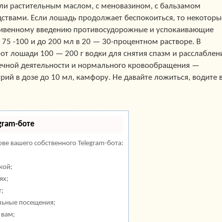
или растительным маслом, с меновазином, с бальзамом
ствами. Если лошадь продолжает беспокоиться, то некоторы
ривенному введению противосудорожные и успокаивающие
75 -100 и до 200 мл в 20 — 30-процентном растворе. В
от лошади 100 — 200 г водки для снятия спазм и расслаблен
дечной деятельности и нормального кровообращения —
ий в дозе до 10 мл, камфору. Не давайте ложиться, водите 
gram-боте
ове вашего собственного Telegram-бота:
кой;
ях;
т;
льные посещения;
 вам;