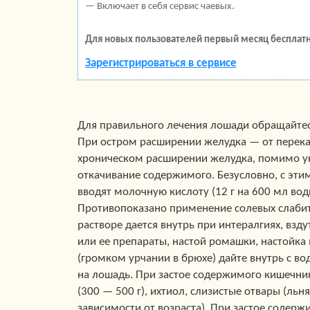
— Включает в себя сервис чаевых.
Для новых пользователей первый месяц бесплатн
Зарегистрироваться в сервисе
Для правильного лечения лошади обращайтес
При остром расширении желудка — от перека
хроническом расширении желудка, помимо ук
откачивание содержимого. Безусловно, с эти
вводят молочную кислоту (12 г на 600 мл вод
Противопоказано применение солевых слабите
растворе дается внутрь при интералгиях, взду
или ее препараты, настой ромашки, настойка 
(громком урчании в брюхе) дайте внутрь с во
на лошадь. При застое содержимого кишечни
(300 — 500 г), ихтиол, слизистые отвары (льн
зависимости от возраста). При застое содерж