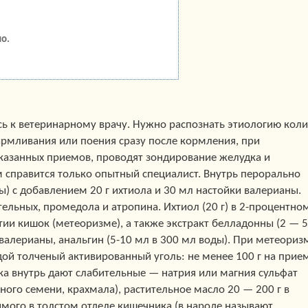
о.
ь к ветеринарному врачу. Нужно распознать этиологию коли
рмливания или поения сразу после кормления, при
азанных приемов, проводят зондирование желудка и
м справится только опытный специалист. Внутрь перорально
ы) с добавлением 20 г ихтиола и 30 мл настойки валерианы.
льных, промедола и атропина. Ихтиол (20 г) в 2-процентно
тии кишок (метеоризме), а также экстракт белладонны (2 — 5 
валерианы, анальгин (5-10 мл в 300 мл воды). При метеориз
дой толченый активированный уголь: не менее 100 г на прие
ка внутрь дают слабительные — натрия или магния сульфат
яного семени, крахмала), растительное масло 20 — 200 г в
имого в толстом отделе кишечника (в народе называют