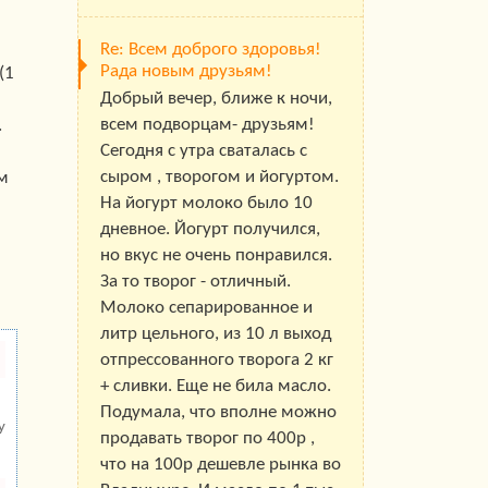
Re: Всем доброго здоровья!
Рада новым друзьям!
(1
Добрый вечер, ближе к ночи,
всем подворцам- друзьям!
.
Сегодня с утра сваталась с
сыром , творогом и йогуртом.
м
На йогурт молоко было 10
дневное. Йогурт получился,
но вкус не очень понравился.
За то творог - отличный.
Молоко сепарированное и
литр цельного, из 10 л выход
отпрессованного творога 2 кг
+ сливки. Еще не била масло.
Подумала, что вполне можно
у
продавать творог по 400р ,
что на 100р дешевле рынка во