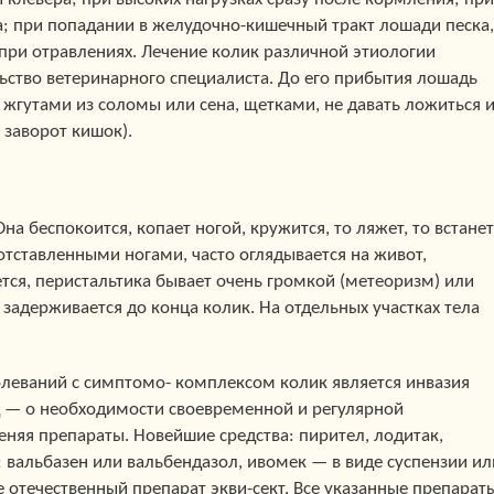
; при попадании в желудочно-кишечный тракт лошади песка,
 при отравлениях. Лечение колик различной этиологии
ство ветеринарного специалиста. До его прибытия лошадь
 жгутами из соломы или сена, щетками, не давать ложиться 
 заворот кишок).
Она беспокоится, копает ногой, кружится, то ляжет, то встанет
отставленными ногами, часто оглядывается на живот,
ется, перистальтика бывает очень громкой (метеоризм) или
 задерживается до конца колик. На отдельных участках тела
еваний с симптомо- комплексом колик является инвазия
— о необходимости своевременной и регулярной
няя препараты. Новейшие средства: пирител, лодитак,
; вальбазен или вальбендазол, ивомек — в виде суспензии ил
е отечественный препарат экви-сект. Все указанные препарат