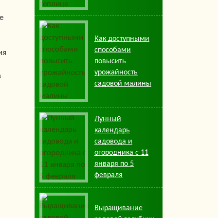
е
Как доступными
способами
ия
повысить
урожайность
в
садовой малины
Лунный
календарь
садовода и
огородника с 11
января по 5
февраля
Выращивание