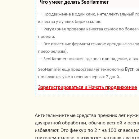
Что умеет делать SeoHammer
— Продвижение в один клик, интеллектуальный по
качества у лучших бирж ссылок.
— Регулярная проверка качества ссылок по более 
проекта.
— Все известные форматы ссылок: арендные ссылки
пресс-релизы).
— SeoHammer покажет, где рост или падение, а та
SeoHammer еще предоставляет технологию
Буст
, 
появляются уже в течение первых 7 дней.
Зарегистрироваться и Начать продвижение
Антигельминтные средства прежних лет нужно
двукратной обработки, обычно весной и осен
избавляют. Это фенкур по 2 г на 100 кг веса
трихонематидозе, оксиурозе: натощак два у