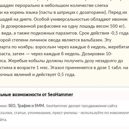
лошадям перорально в небольшом количестве слегка
 на корень языка (пасты в шприцах с дозаторами). Перед их
шадей на диете. Особой универсальностью обладают ивомек 
кт (в дозированной расфасовке на одну лошадь весом 500 кг).
ида, а также подкожных паразитов. Срок действия -0,5 года
торой степени личинок овода является вальбазен. Эту
арта по ноябрь: взрослым через каждые 6 недель, жеребята
аста, затем — через каждые б недель. Дозировки 10-
веса. Жеребые кобылы должны получить дозу незадолго до
тима в возрасте 1 мес. Этазол применяется в дозе 1 табл. на
бочных явлений и действует 0,5 года.
льные возможности от SeoHammer
енки:
SEO, Трафик и SMM.
SeoHammer делает продвижение сайта
сылки, статьи, упоминания, пресс-релизы - используйте по максимум
йта.