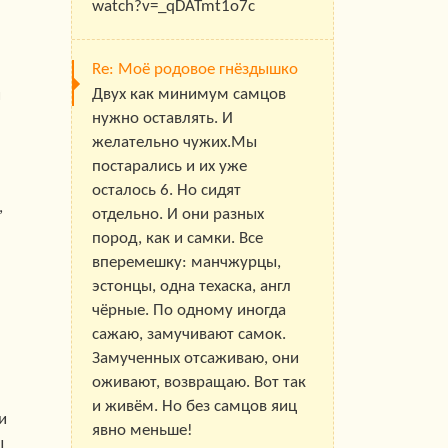
watch?v=_qDATmt1o7c
Re: Моё родовое гнёздышко
Двух как минимум самцов
и
нужно оставлять. И
желательно чужих.Мы
постарались и их уже
осталось 6. Но сидят
,
отдельно. И они разных
пород, как и самки. Все
вперемешку: манчжурцы,
эстонцы, одна техаска, англ
чёрные. По одному иногда
сажаю, замучивают самок.
Замученных отсаживаю, они
оживают, возвращаю. Вот так
и живём. Но без самцов яиц
и
явно меньше!
ы