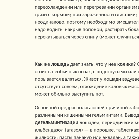
переохлаждении или перегревании организма
грязи с кормом; при зараженности глистами;
неодинаково, поэтому необходимо вмешатель
надо водить, накрыв попоной, растирать бока
перекатываться через спину (может случиться
Как же
лошадь
дает знать, что у нее
колики
? 
стоит в необычных позах, с подогнутыми или 
порывается валяться. Живот у лошади вздува
отсутствует совсем, отхождение каловых масс
может обильно выступить пот.
Основной предрасполагающей причиной забол
различными кишечными гельминтами. Вывод 
дегельминтизации
лошадей, периодически ме
альбендазол (атазол) — в порошке, таблетках
жидкости; пасты панакур или эквалан, а такж