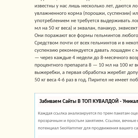
известны у нас лишь несколько лет, даются 
увлажненного корма (порошки, суспензии) или
употреблением не требуется выдерживать ло
мл на 50 кг веса) и эквалан, панакур, эквисе
Они поражают все формы гельминтов любого в
Средством почти от всех гельминтов и в неко
суспензию рекомендуется давать лошадям с м
— через каждые 4 недели до 8-месячного возр
процентного препарата 8 — 10 мл на 100 кг 
выжеребки, а первая обработка жеребят допус
50 кг веса 4-6 раз в год. Пирител не имеет по
Забиваем Сайты В ТОП КУВАЛДОЙ - Уника
Каждая ссылка анализируется по трем пакетам оц
прозрачным и простым занятием. Ссылки, вечные с
потенциал SeoHammer для продвижения вашего са