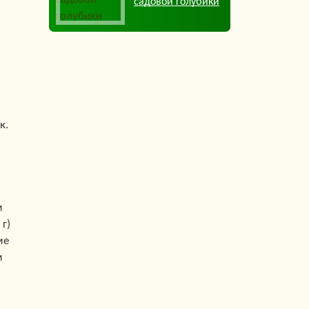
садовой голубики
к.
м
г)
ме
м