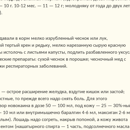
 — 10 г. 10-12 мес. — 11 — 12 г; молодняку от года до двух лет
).
давали в корм мелко изрубленный чеснок или лук,
ый тертый хрен и редьку, мелко нарезанную сырую красную
ы истолочь с листьями капусты, подлить разбавленного уксус
ские препараты: сухой чеснок в порошке; чесночный мед с
ки респираторных заболеваний.
— острое расширение желудка, вздутие кишок или застой;
стные, то прежде всего надо снять боль. Для этого
вор новокаина в дозе 50 — 100 мл, под кожу — 25 — 30%-ны
— 10 мл или внутримышечно баралгин 4-6 мл, максиган 2-6 
ым). Лошадь надо согреть, накрыв попоной, а кожу живота
ентом (нашатырного спирта — 1 часть, подсолнечного масла