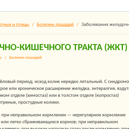
отных и птицы
Болезни лошадей
Заболевания желудочн
ЧНО-КИШЕЧНОГО ТРАКТА (ЖКТ)
ы
Болезни лошадей
ойловый период; исход колик нередко летальный. С синдром
трое или хроническое расширение желудка, энтералгия, вздут
ком отделе (химостаз) или в толстом отделе (копростаз)
етреные, простудные колики.
ь при неправильном кормлении — нерегулярное кормление
х или легко сбраживающихся кормов; при неправильном
 клевера; при высоких нагрузках сразу после кормления; при