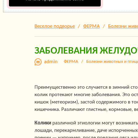
Веселое подворье
ФЕРМА
Болезни жив
ЗАБОЛЕВАНИЯ ЖЕЛУДО
admin
ФЕРМА
Болезни животных и птиц
Преимущественно это случается в зимний ст
колик протекают многие заболевания. Это ос
кишок (метеоризм), застой содержимого в тон
кишечника. Различают глистные, кормовые, в
Колики
различной этиологии могут возникат
лошади, перекармливание, даче испорченны
поении — например, после поедания овса или