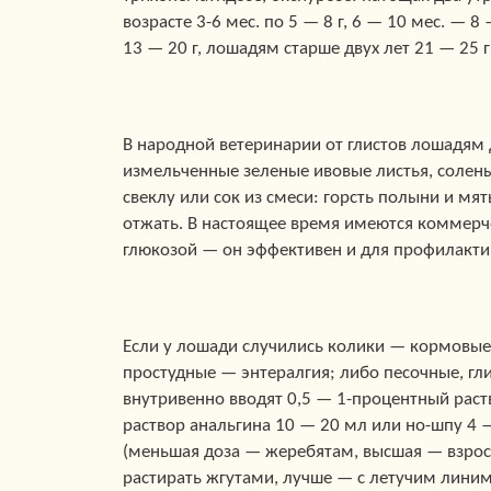
возрасте 3-6 мес. по 5 — 8 г, 6 — 10 мес. — 8
13 — 20 г, лошадям старше двух лет 21 — 25 г
В народной ветеринарии от глистов лошадям 
измельченные зеленые ивовые листья, солен
свеклу или сок из смеси: горсть полыни и мят
отжать. В настоящее время имеются коммерче
глюкозой — он эффективен и для профилакти
Если у лошади случились колики — кормовые 
простудные — энтералгия; либо песочные, гли
внутривенно вводят 0,5 — 1-процентный раст
раствор анальгина 10 — 20 мл или но-шпу 4 
(меньшая доза — жеребятам, высшая — взросл
растирать жгутами, лучше — с летучим линим