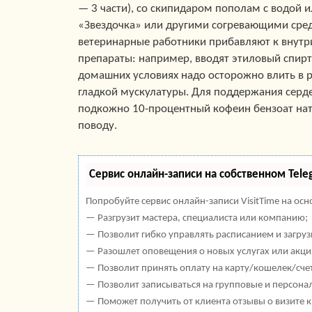
— 3 части), со скипидаром пополам с водой 
«Звездочка» или другими согревающими сред
ветеринарные работники прибавляют к внут
препараты: например, вводят этиловый спирт 
домашних условиях надо осторожно влить в р
гладкой мускулатуры. Для поддержания сер
подкожно 10-процентный кофеин бензоат натр
поводу.
Сервис онлайн-записи на собственном Tele
Попробуйте сервис онлайн-записи VisitTime на осн
— Разгрузит мастера, специалиста или компанию;
— Позволит гибко управлять расписанием и загруз
— Разошлет оповещения о новых услугах или акци
— Позволит принять оплату на карту/кошелек/сче
— Позволит записываться на групповые и персона
— Поможет получить от клиента отзывы о визите к