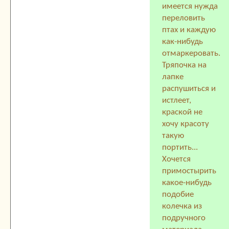
имеется нужда
переловить
птах и каждую
как-нибудь
отмаркеровать.
Тряпочка на
лапке
распушиться и
истлеет,
краской не
хочу красоту
такую
портить...
Хочется
примостырить
какое-нибудь
подобие
колечка из
подручного