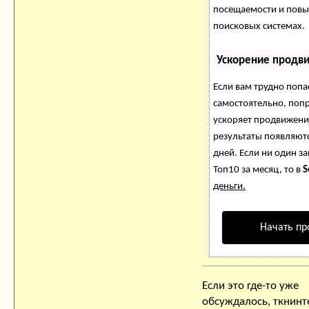
посещаемости и повы
поисковых системах.
Ускорение продв
Если вам трудно попа
самостоятельно, поп
ускоряет продвижение
результаты появляютс
дней. Если ни один за
Топ10 за месяц, то в
S
деньги.
Начать пр
Если это где-то уже
обсуждалось, ткнинт