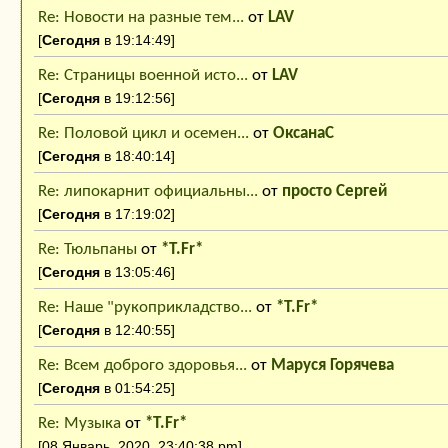
Последние сообщения
Re: Новости на разные тем...
от
LAV
[
Сегодня
в 19:14:49]
Re: Страницы военной исто...
от
LAV
[
Сегодня
в 19:12:56]
Re: Половой цикл и осемен...
от
ОксанаC
[
Сегодня
в 18:40:14]
Re: липокарнит официальны...
от
просто Сергей
[
Сегодня
в 17:19:02]
Re: Тюльпаны
от
*Т.Fr*
[
Сегодня
в 13:05:46]
Re: Наше "рукоприкладство...
от
*Т.Fr*
[
Сегодня
в 12:40:55]
Re: Всем доброго здоровья...
от
Маруся Горячева
[
Сегодня
в 01:54:25]
Re: Музыка
от
*Т.Fr*
[08 Январь, 2020, 23:40:38 pm]