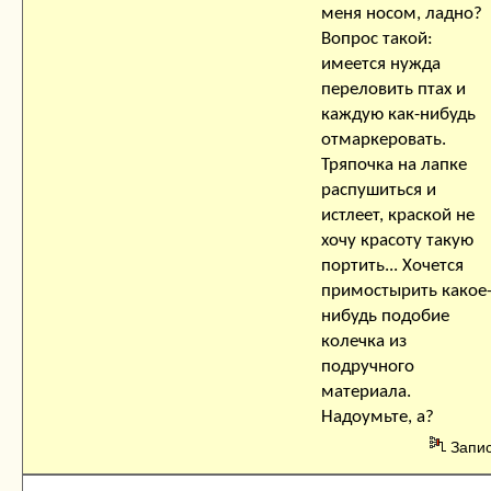
меня носом, ладно?
Вопрос такой:
имеется нужда
переловить птах и
каждую как-нибудь
отмаркеровать.
Тряпочка на лапке
распушиться и
истлеет, краской не
хочу красоту такую
портить... Хочется
примостырить какое
нибудь подобие
колечка из
подручного
материала.
Надоумьте, а?
Запи