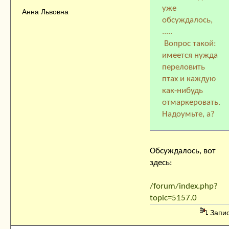
уже
Анна Львовна
обсуждалось,
.....
Вопрос такой:
имеется нужда
переловить
птах и каждую
как-нибудь
отмаркеровать.
Надоумьте, а?
Обсуждалось, вот
здесь:
/forum/index.php?
topic=5157.0
Запи