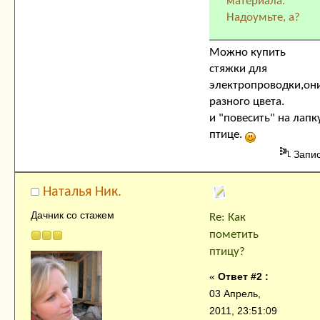
материала.
Надоумьте, а?
Можно купить
стяжки для
электропроводки,он
разного цвета.
и "повесить" на лапк
птице.
Запи
Наталья Ник.
Дачник со стажем
Re: Как
пометить
птицу?
«
Ответ #2 :
03 Апрель,
2011, 23:51:09