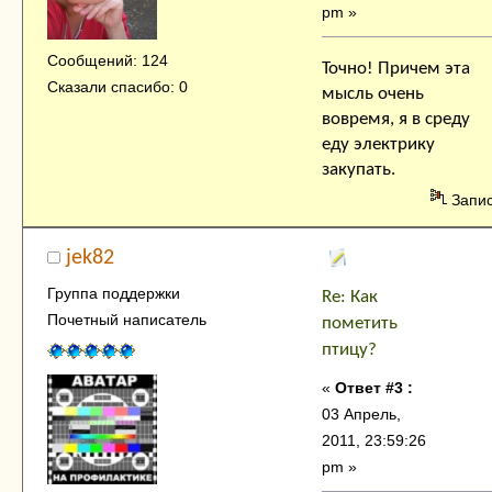
pm »
Сообщений: 124
Точно! Причем эта
Сказали спасибо: 0
мысль очень
вовремя, я в среду
еду электрику
закупать.
Запи
jek82
Группа поддержки
Re: Как
Почетный написатель
пометить
птицу?
«
Ответ #3 :
03 Апрель,
2011, 23:59:26
pm »