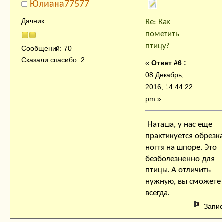
Юлиана77577
Дачник
Re: Как
пометить
птицу?
Сообщений: 70
Сказали спасибо: 2
«
Ответ #6 :
08 Декабрь,
2016, 14:44:22
pm »
Наташа, у нас еще
практикуется обрезк
ногтя на шпоре. Это
безболезненно для
птицы. А отличить
нужную, вы сможете
всегда.
Запи