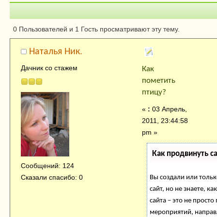
Автор
Тема: Как помет
0 Пользователей и 1 Гость просматривают эту тему.
птицу? (Прочитано 9400 раз)
Наталья Ник.
Дачник со стажем
Как
пометить
птицу?
«
:
03 Апрель,
2011, 23:44:58
pm »
Как продвинуть с
Сообщений: 124
Сказали спасибо: 0
Вы создали или тольк
сайт, но не знаете, 
сайта – это не просто
мероприятий, направ