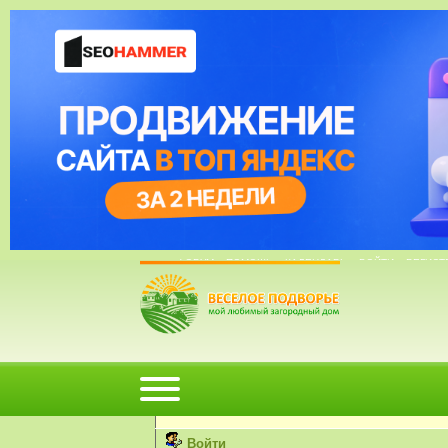
03 Апрель, 2015, 04:03:22
ФОРУМ
ПОМОЩЬ
КАЛЕНДАРЬ
ВОЙТИ
РЕГИСТ
Внимание!
Вы не можете просматривать профили пользов
Пожалуйста, войдите или
зарегистрируйтесь
н
Войти