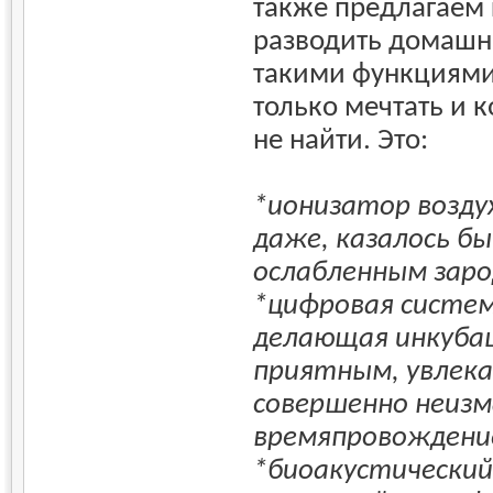
также предлагаем
разводить домашн
такими функциями
только мечтать и 
не найти. Это:
*ионизатор возду
даже, казалось б
ослабленным зар
*цифровая систем
делающая инкуба
приятным, увлек
совершенно неи
времяпровождени
*биоакустически