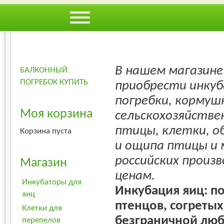
О МАГАЗИНЕ
*
ОПЛАТА
*
Д
ФОРУМ
В нашем магазин
БАЛКОННЫЙ
ПОГРЕБОК КУПИТЬ
приобрести инку
погребки, кормушк
Моя корзина
сельскохозяйстве
птицы, клетки, о
Корзина пуста
и ощипа птицы и 
российских произв
Магазин
ценам.
Инкубаторы для
Инкубация яиц: по
яиц
птенцов, согреты
Клетки для
безграничной люб
перепелов