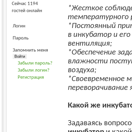
Сейчас 1194
*Жесткое соблюд
гостей онлайн
температурного 
*Постоянный прит
Логин
в инкубатор и ег
Пароль
вентиляция;
Запомнить меня
*Обеспечение зад
влажности посту
Забыли пароль?
воздуха;
Забыли логин?
*Своевременное 
Регистрация
переворачивание 
Какой же инкубат
Задаваясь вопрос
инкубатор
и какой