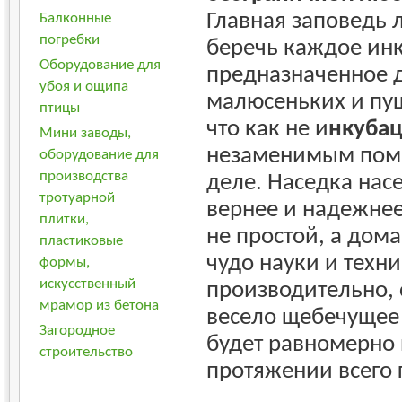
Главная заповедь 
Балконные
погребки
беречь каждое ин
Оборудование для
предназначенное 
убоя и ощипа
малюсеньких и пу
птицы
что как не и
нкубац
Мини заводы,
незаменимым пом
оборудование для
производства
деле. Наседка нас
тротуарной
вернее и надежне
плитки,
не простой, а дома
пластиковые
чудо науки и техн
формы,
искусственный
производительно,
мрамор из бетона
весело щебечущее 
Загородное
будет равномерно 
строительство
протяжении всего 