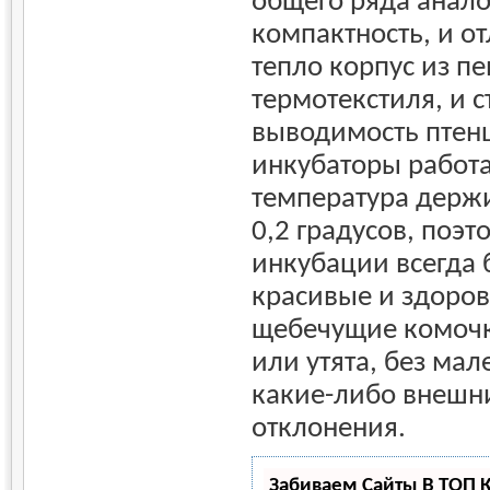
общего ряда анало
компактность, и 
тепло корпус из п
термотекстиля, и 
выводимость птен
инкубаторы работа
температура держи
0,2 градусов, поэт
инкубации всегда 
красивые и здоро
щебечущие комочки
или утята, без ма
какие-либо внешн
отклонения.
Забиваем Сайты В ТОП 