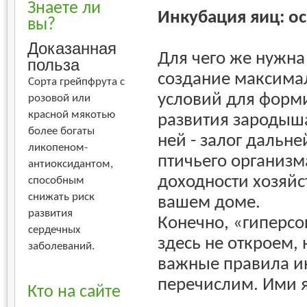
Знаете ли
Инкубация яиц: о
вы?
Доказанная
Для чего же нужна
польза
создание максим
Сорта грейпфрута с
условий для форми
розовой или
красной мякотью
развития зародыш
более богаты
ней - залог дальн
ликопеном-
птичьего организма
антиоксидантом,
доходности хозяйст
способным
снижать риск
вашем доме.
развития
Конечно, «гиперс
сердечных
здесь не откроем,
заболеваний.
важные правила и
перечислим. Ими 
Кто на сайте