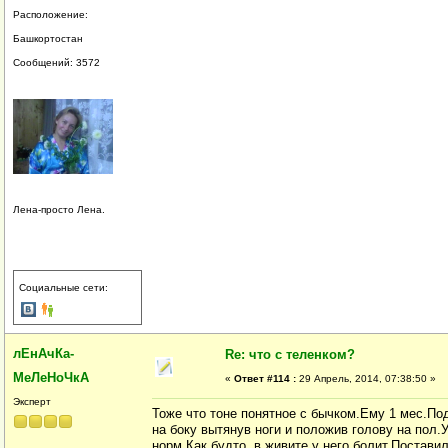
Расположение:
Башкортостан
Сообщений: 3572
Лена-просто Лена.
Социальные сети:
лЕнАчКа-
Re: что с теленком?
МеЛеНоЧкА
«
Ответ #114 :
29 Апрель, 2014, 07:38:50 »
Эксперт
Тоже что тоне понятное с бычком.Ему 1 мес.П
на боку вытянув ноги и положив голову на пол.
норм.Как будто в живите у него болит.Постави