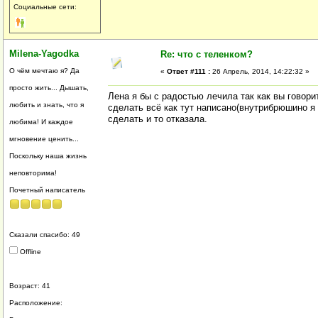
Социальные сети:
Milena-Yagodka
Re: что с теленком?
О чём мечтаю я? Да
«
Ответ #111 :
26 Апрель, 2014, 14:22:32 »
просто жить... Дышать,
Лена я бы с радостью лечила так как вы говорит
любить и знать, что я
сделать всё как тут написано(внутрибрюшино я 
сделать и то отказала.
любима! И каждое
мгновение ценить...
Поскольку наша жизнь
неповторима!
Почетный написатель
Сказали спасибо: 49
Offline
Возраст: 41
Расположение: