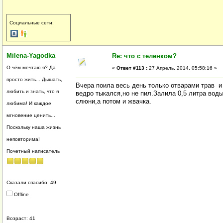
Социальные сети:
Milena-Yagodka
Re: что с теленком?
О чём мечтаю я? Да
«
Ответ #113 :
27 Апрель, 2014, 05:58:16 »
просто жить... Дышать,
Вчера поила весь день только отварами трав и 
любить и знать, что я
ведро тыкался,но не пил.Залила 0,5 литра воды
слюни,а потом и жвачка.
любима! И каждое
мгновение ценить...
Поскольку наша жизнь
неповторима!
Почетный написатель
Сказали спасибо: 49
Offline
Возраст: 41