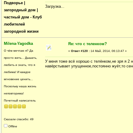
Подворье |
Загрузка...
загородный дом |
частный дом - Клуб
любителей
загородной жизни
Milena-Yagodka
Re: что с теленком?
О чём мечтаю я? Да
«
Ответ #120 :
14 Май, 2014, 06:13:47 »
просто жить... Дышать,
У меня тоже всё хорошо с телёнком,не зря я 2 
любить и знать, что я
навёрстывает упущенное,постоянно жуёт,то сен
любима! И каждое
мгновение ценить...
Поскольку наша жизнь
неповторима!
Почетный написатель
Сказали спасибо: 49
Offline