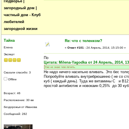
Подворье |
загородный дом |
частный дом - Клуб
любителей
загородной жизни
Тайна
Re: что с теленком?
Елена
«
Ответ #101 :
24 Апрель, 2014, 15:15:00 »
Эксперт
По
Цитата: Milena-Yagodka от 24 Апрель, 2014, 13
Уже не знаю чем лечить.
Не надо ничего насильно вливать. Это бес толку 
Сказали спасибо: 3
Попробуйте вливать внутрибрюшинно ( не со ст
Offline
куб ( каждый день). Туда же витамины С и В12 
простой антибиотик и новокаин 0,25% до 30 куб
Возраст: 46
Расположение: 30 км
бездорожья от Иванова
Сообщений: 282