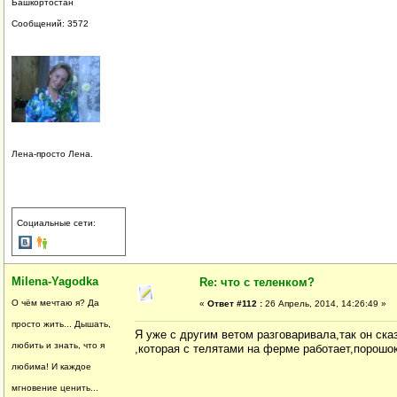
Башкортостан
Сообщений: 3572
Лена-просто Лена.
Социальные сети:
Milena-Yagodka
Re: что с теленком?
О чём мечтаю я? Да
«
Ответ #112 :
26 Апрель, 2014, 14:26:49 »
просто жить... Дышать,
Я уже с другим ветом разговаривала,так он ска
любить и знать, что я
,которая с телятами на ферме работает,порошок
любима! И каждое
мгновение ценить...