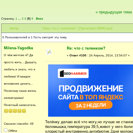
« предыдущая тема
Страниц:
1
...
3
4
[
5
]
6
Вниз
Автор
Тема: что с теленком? (Прочитано 28840 раз)
0 Пользователей и 1 Гость смотрят эту тему.
Milena-Yagodka
Re: что с теленком?
О чём мечтаю я? Да
«
Ответ #100 :
24 Апрель, 2014, 13:54:07 »
просто жить... Дышать,
любить и знать, что я
любима! И каждое
мгновение ценить...
Поскольку наша жизнь
неповторима!
Почетный написатель
Телёнку делаю всё что могу,но лучше не стано
Сказали спасибо: 49
беломышка,температура 39,5,живот у него боли
Offline
хлористый внутривенно,антибиотик.2дня молоком