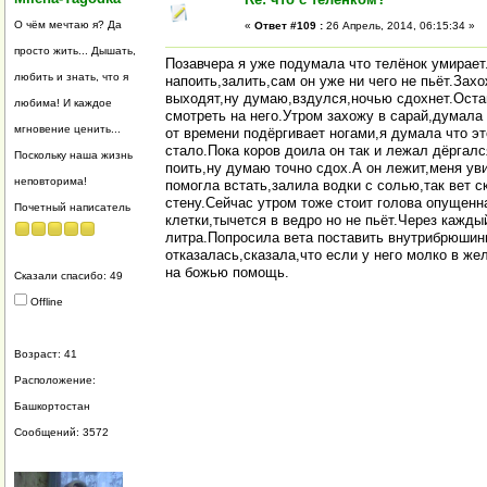
О чём мечтаю я? Да
«
Ответ #109 :
26 Апрель, 2014, 06:15:34 »
просто жить... Дышать,
Позавчера я уже подумала что телёнок умирает
любить и знать, что я
напоить,залить,сам он уже ни чего не пьёт.Захо
выходят,ну думаю,вздулся,ночью сдохнет.Оста
любима! И каждое
смотреть на него.Утром захожу в сарай,думала 
мгновение ценить...
от времени подёргивает ногами,я думала что э
стало.Пока коров доила он так и лежал дёргал
Поскольку наша жизнь
поить,ну думаю точно сдох.А он лежит,меня уви
неповторима!
помогла встать,залила водки с солью,так вет с
стену.Сейчас утром тоже стоит голова опущенна
Почетный написатель
клетки,тычется в ведро но не пьёт.Через кажды
литра.Попросила вета поставить внутрибрюшинн
отказалась,сказала,что если у него молко в же
на божью помощь.
Сказали спасибо: 49
Offline
Возраст: 41
Расположение:
Башкортостан
Сообщений: 3572