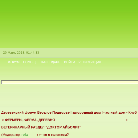
20 Март, 2018, 01:44:33
ФОРУМ
ПОМОЩЬ
КАЛЕНДАРЬ
ВОЙТИ
РЕГИСТРАЦИЯ
Деревенский форум Веселое Подворье | загородный дом | частный дом - Клуб
>
ФЕРМЕРЫ, ФЕРМА, ДЕРЕВНЯ
>
ВЕТЕРИНАРНЫЙ РАЗДЕЛ "ДОКТОР АЙБОЛИТ"
(Модератор:
rella
) >
что с теленком?