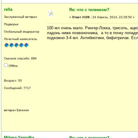
rella
Re: что с теленком?
Заслуженный ветврач
«
Ответ #108 :
24 Апрель, 2014, 22:28:50 »
Подворья
100 мл очень мало. Рингер-Локка, трисоль, ац
Глобальный модератор
ладонь ниже позвоночника, а то в почку попаде
подкожно 3-4 мл. Антибиотики, бифитрилак. Есл
Почетный написатель
Сказали спасибо: 886
Offline
Возраст: 55
Сообщений: 7717
ветврач Евгения
Milena-Yagodka
Re: что с теленком?