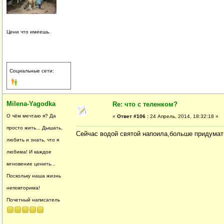
Цени что имеешь.
Социальные сети:
Milena-Yagodka
Re: что с теленком?
О чём мечтаю я? Да
«
Ответ #106 :
24 Апрель, 2014, 18:32:18 »
просто жить... Дышать,
Сейчас водой святой напоила,больше придумать
любить и знать, что я
любима! И каждое
мгновение ценить...
Поскольку наша жизнь
неповторима!
Почетный написатель