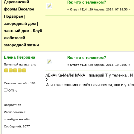
Деревенский
Re: что с теленком?
форум Веселое
«
Ответ #114 :
29 Апрель, 2014, 07:38:50 »
Подворье |
загородный дом |
частный дом - Клуб
любителей
загородной жизни
Елена Петровна
Re: что с теленком?
Почетный написатель
«
Ответ #115 :
30 Апрель, 2014, 19:01:07 »
лЕнАчКа-МеЛеНоЧкА , померий Т у телёнка . И 
?
Сказали спасибо: 103
Или тоже сальмонеллёз начинается, как и у тёл
Offline
Возраст: 56
Расположение:
оренбургская обл
Сообщений: 2677