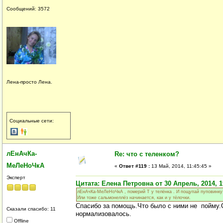
Сообщений: 3572
Лена-просто Лена.
Социальные сети:
лЕнАчКа-
Re: что с теленком?
МеЛеНоЧкА
«
Ответ #119 :
13 Май, 2014, 11:45:45 »
Эксперт
Цитата: Елена Петровна от 30 Апрель, 2014, 1
лЕнАчКа-МеЛеНоЧкА , померий Т у телёнка . И пощупай пуповинку: 
Или тоже сальмонеллёз начинается, как и у тёлочки.
Спасибо за помощь.Что было с ними не пойму.
Сказали спасибо: 11
нормализовалось.
Offline