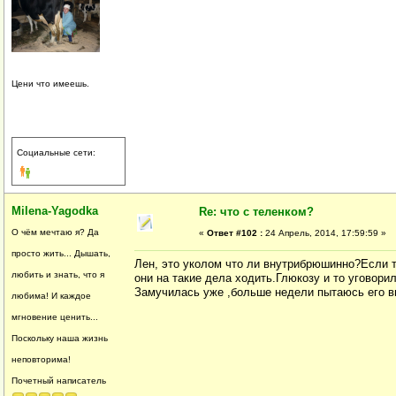
Цени что имеешь.
Социальные сети:
Milena-Yagodka
Re: что с теленком?
О чём мечтаю я? Да
«
Ответ #102 :
24 Апрель, 2014, 17:59:59 »
просто жить... Дышать,
Лен, это уколом что ли внутрибрюшинно?Если та
любить и знать, что я
они на такие дела ходить.Глюкозу и то уговори
Замучилась уже ,больше недели пытаюсь его вы
любима! И каждое
мгновение ценить...
Поскольку наша жизнь
неповторима!
Почетный написатель