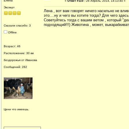
Елена
«
Ответ #110 :
26 Апрель, 2014, 14:13:40 »
Эксперт
Лена , вот вам говорят ничего насильно не влив
это....ну и чего вы хотите тогда? Для чего зде
Советуйтесь тогда с вашим ветом , который "де
подходящий!!!) Животина , может, выкарабкивать
Сказали спасибо: 3
Offline
Возраст: 46
Расположение: 30 км
бездорожья от Иванова
Сообщений: 282
Цени что имеешь.