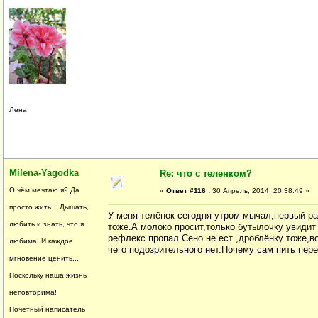
Лена
Milena-Yagodka
Re: что с теленком?
О чём мечтаю я? Да
«
Ответ #116 :
30 Апрель, 2014, 20:38:49 »
просто жить... Дышать,
У меня телёнок сегодня утром мычал,первый раз
любить и знать, что я
тоже.А молоко просит,только бутылочку увидит 
рефлекс пропал.Сено не ест ,дроблёнку тоже,во
любима! И каждое
чего подозрительного нет.Почему сам пить пере
мгновение ценить...
Поскольку наша жизнь
неповторима!
Почетный написатель