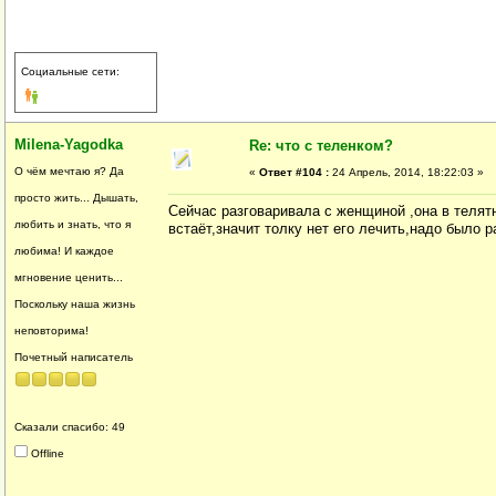
Социальные сети:
Milena-Yagodka
Re: что с теленком?
О чём мечтаю я? Да
«
Ответ #104 :
24 Апрель, 2014, 18:22:03 »
просто жить... Дышать,
Сейчас разговаривала с женщиной ,она в телятн
любить и знать, что я
встаёт,значит толку нет его лечить,надо было 
любима! И каждое
мгновение ценить...
Поскольку наша жизнь
неповторима!
Почетный написатель
Сказали спасибо: 49
Offline