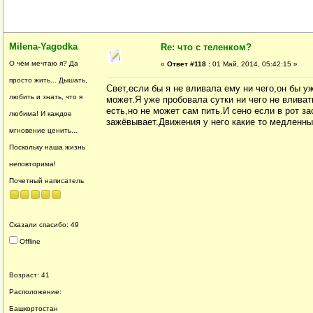
Milena-Yagodka
Re: что с теленком?
О чём мечтаю я? Да
«
Ответ #118 :
01 Май, 2014, 05:42:15 »
просто жить... Дышать,
Свет,если бы я не вливала ему ни чего,он бы у
любить и знать, что я
может.Я уже пробовала сутки ни чего не влива
есть,но не может сам пить.И сено если в рот за
любима! И каждое
зажёвывает.Движения у него какие то медленны
мгновение ценить...
Поскольку наша жизнь
неповторима!
Почетный написатель
Сказали спасибо: 49
Offline
Возраст: 41
Расположение:
Башкортостан