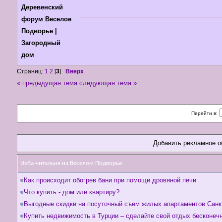
Деревенский
форум Веселое
Подворье |
Загородный
дом
Страниц:
1
2
[
3
]
Вверх
« предыдущая тема
следующая тема »
Перейти в:
Добавить рекламное о
Изба-читальня на Веселом Подворье
Как происходит обогрев бани при помощи дровяной печи
Что купить - дом или квартиру?
Выгодные скидки на посуточный съем жилых апартаментов Санк
Купить недвижимость в Турции – сделайте свой отдых бесконеч