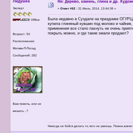
Лидушка
Re: Дерево, камень, глина и др. Худо
Эксперт
«
Ответ #62 :
31 Июль, 2014, 13:44:36 »
Была недавно в Суздале на празднике ОГУРЦА
Offline
купила глиняный кувшин под молоко и чайник, 
применения все стало пахнуть не очень прият
покрыть можно, и где такие эмали продают?
Возраст: 54
Расположение:
Москва-П-Посад
Сообщений: 282
Вам помочь, или не
мешать...?
Никогда не бойся делать то,чего не умеешь. Помни,ковч