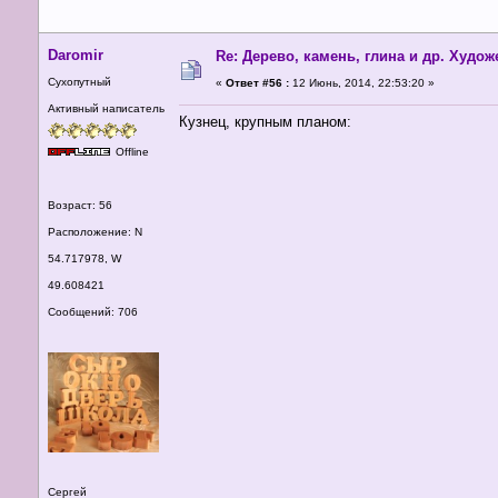
Daromir
Re: Дерево, камень, глина и др. Худо
Сухопутный
«
Ответ #56 :
12 Июнь, 2014, 22:53:20 »
Активный написатель
Кузнец, крупным планом:
Offline
Возраст: 56
Расположение: N
54.717978, W
49.608421
Сообщений: 706
Сергей