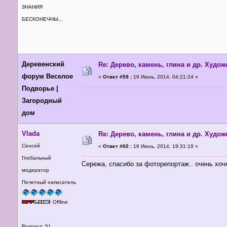
ЗНАНИЯ
БЕСКОНЕЧНЫ...
Деревенский
Re: Дерево, камень, глина и др. Худо
форум Веселое
«
Ответ #59 :
16 Июнь, 2014, 04:21:24 »
Подворье |
Загородный
дом
Vlada
Re: Дерево, камень, глина и др. Худо
Сенсей
«
Ответ #60 :
16 Июнь, 2014, 19:31:19 »
Глобальный
Сережа, спасибо за фоторепортаж.. очень хоч
модератор
Почетный написатель
Offline
Возраст: 51