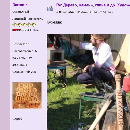
Daromir
Re: Дерево, камень, глина и др. Худо
Сухопутный
«
Ответ #54 :
12 Июнь, 2014, 22:51:14 »
Активный написатель
Кузница:
Offline
Возраст: 56
Расположение: N
54.717978, W
49.608421
Сообщений: 706
Сергей