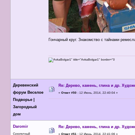
Гончарный круг. Знакомство с тайнами ремесл
Деревенский
Re: Дерево, камень, глина и др. Худо
форум Веселое
«
Ответ #50 :
12 Июнь, 2014, 22:40:04 »
Подворье |
Загородный
дом
Daromir
Re: Дерево, камень, глина и др. Худо
Сухопутный
«
Ответ #51 :
12 Июнь, 2014, 22:41:06 »