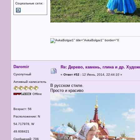
Социальные сети:
Daromir
Re: Дерево, камень, глина и др. Худо
Сухопутный
«
Ответ #52 :
12 Июнь, 2014, 22:44:10 »
Активный написатель
В русском стиле.
Просто и красиво
Offline
Возраст: 56
Расположение: N
54.717978, W
49.608421
Сообщений: 706