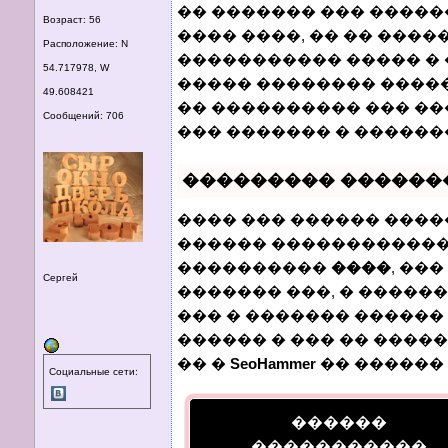
�� ������� ��� ����
Возраст: 56
���� ����, �� �� ����
Расположение: N
����������� ����� � 
54.717978, W
����� �������� ����
49.608421
�� ���������� ��� �
Сообщений: 706
��� ������� � ������
��������� ������
���� ��� ������ ����
������ ������������
����������
����
, ��
Сергей
������� ���, � �����
��� � ������� ������ 
������ � ��� �� �����
�� �
SeoHammer
�� ������
Социальные сети:
������
�����������