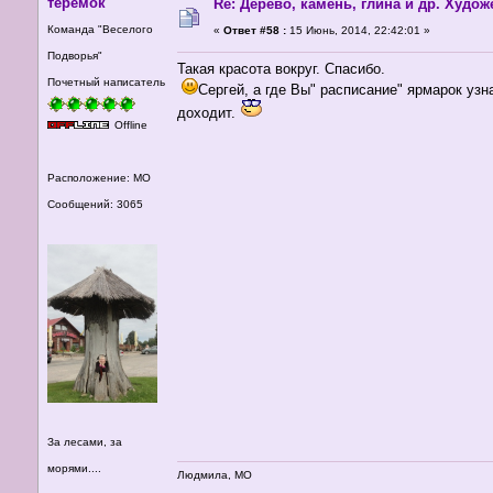
теремок
Re: Дерево, камень, глина и др. Худо
Команда "Веселого
«
Ответ #58 :
15 Июнь, 2014, 22:42:01 »
Подворья"
Такая красота вокруг. Спасибо.
Почетный написатель
Сергей, а где Вы" расписание" ярмарок уз
доходит.
Offline
Расположение: МО
Сообщений: 3065
За лесами, за
морями....
Людмила, МО