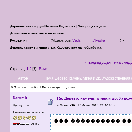
Деревенский форум Веселое Подворье | Загородный дом
Домашнее хозяйство и не только
Рукоделия
(Модераторы:
Vlada
,
Alyaska
) >
Дерево, камень, глина и др. Художественная обработка.
« предыдущая тема
след
Страниц:
1
2
[
3
]
Вниз
Автор
Тема: Дерево, камень, глина и др. Художественная
0 Пользователей и 1 Гость смотрят эту тему.
Daromir
Re: Дерево, камень, глина и др. Худо
Сухопутный
«
Ответ #50 :
12 Июнь, 2014, 22:40:04 »
Активный написатель
��� ���������� ��
Offline