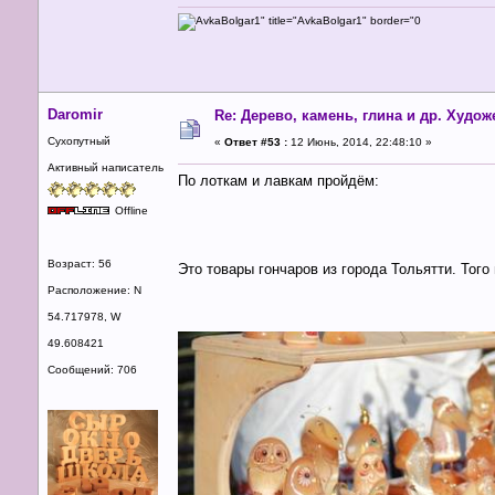
Daromir
Re: Дерево, камень, глина и др. Худо
Сухопутный
«
Ответ #53 :
12 Июнь, 2014, 22:48:10 »
Активный написатель
По лоткам и лавкам пройдём:
Offline
Возраст: 56
Это товары гончаров из города Тольятти. Того 
Расположение: N
54.717978, W
49.608421
Сообщений: 706