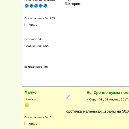
Почетный написатель
бактерин.
Сказали спасибо: 755
Offline
Возраст: 54
Сообщений: 7322
ветврач Евгения
Mariko
Re: Срочно нужна по
Новичок
«
Ответ #6 :
08 Апрель, 2017,
Горсточка маленькая...грамм на 50
Сказали спасибо: 0
Offline