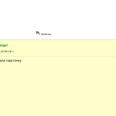
Записан
мощь!
 14:54:18 »
ала горсточку