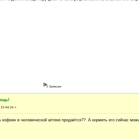
Записан
мощь!
 15:44:24 »
.А кофеин в человеческой аптеке продаётся?? А кормить его сейчас мож