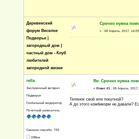
Деревенский
Срочно нужна пом
форум Веселое
«
:
08 Апрель, 2017, 14:05
Подворье |
загородный дом |
частный дом - Клуб
любителей
загородной жизни
rella
Re: Срочно нужна по
Заслуженный ветврач
«
Ответ #1 :
08 Апрель, 2017,
Подворья
Теленок свой или покупной?
Глобальный модератор
А до этого комбикорм не давали? Ес
Почетный написатель
Сказали спасибо: 755
Offline