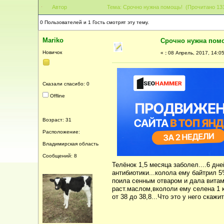
Автор
Тема: Срочно нужна помощь! (Прочитано 131
0 Пользователей и 1 Гость смотрят эту тему.
Mariko
Срочно нужна пом
Новичок
«
:
08 Апрель, 2017, 14:05
Сказали спасибо: 0
Offline
Возраст: 31
Расположение:
Владимирская область
Сообщений: 8
Телёнок 1,5 месяца заболел....6 дн
антибиотики...колола ему байтрил 5
поила сенным отваром и дала витам
раст.маслом,вкололи ему селена 1 к
от 38 до 38,8...Что это у него скаж