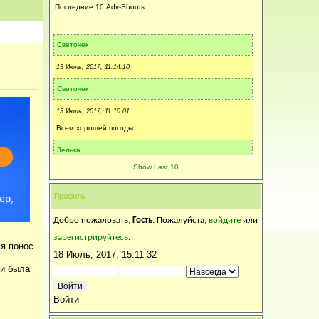
Последние 10 Adv-Shouts:
Светочек
13 Июль, 2017, 11:14:10
Светочек
13 Июль, 2017, 11:10:01
Всем хорошей погоды
Зелька
Show Last 10
05 Июль, 2017, 14:22:48
Светлая память...
Профиль
Svetik
Добро пожаловать,
Гость
. Пожалуйста,
войдите
или
05 Июль, 2017, 10:22:31
зарегистрируйтесь
.
ся понос
Спаси Господи..., завтра в 11.30 отпевание.
18 Июль, 2017, 15:11:32
ни была
Калинка
04 Июль, 2017, 15:31:14
Войти
Искренне соболезную...Царствие ей Небесное...