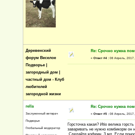
Деревенский
Re: Срочно нужна по
форум Веселое
«
Ответ #4 :
08 Апрель, 2017,
Подворье |
загородный дом |
частный дом - Клуб
любителей
загородной жизни
rella
Re: Срочно нужна по
Заслуженный ветврач
«
Ответ #5 :
08 Апрель, 2017,
Подворья
Горсточка какая? Ибо велика горсть
Глобальный модератор
заваривать не нужно комбикорм он 
Сделайте кофеин 3 мл. Если понос