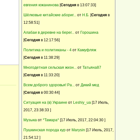
открыт для вязок
евгения южанинова
[
Сегодня
в 13:07:33]
Барневельдер, белефельдер, араукан,
Шёлковые китайские абориг...
от
Н.Б.
[
Сегодня
в
минимясная палевая- инкуб.яйцо, цыплята
12:58:51]
Продаю домик в деревне
Предлагаем качественный ремонт в
Алабаи в деревне на берег...
от
Горошина
квартире, коттедже, офисе, магазине
[
Сегодня
в 12:17:56]
продам коз.
Политика и политиканы - 4
от
Камуфляж
Выполним внутреннюю и наружную
[
Сегодня
в 11:38:29]
отделку дома, квартиры, дачи
Многодетная сельская жизн...
от
Татьяна87
Щенки - метисы кавказской овчарки
[
Сегодня
в 11:33:20]
Всем доброго здоровья! Ра...
от
Дикий мед
[
Сегодня
в 00:30:44]
Ситуация на (в) Украине
от
Leshiy_ua
[17 Июль,
2017, 23:38:33 ]
Музыка
от
*Тамара*
[17 Июль, 2017, 22:04:30 ]
Пушкинская порода кур
от
Marysin
[17 Июль, 2017,
21:54:12 ]