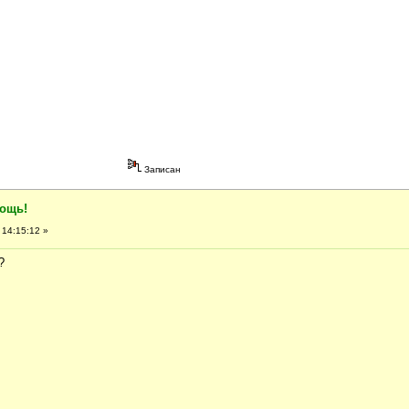
Записан
мощь!
 14:15:12 »
?