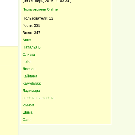
(09 Октябрь, 2015, 11:03:34 )
Пользователи Online
Пользователи: 12
Гости: 335
Всего: 347
Ання
Наталья Б
Оливка
Lelka
Люсьен
Кайлана
Камуфляж
Ладимира
olechka mamochka
юм-юм
Шима
Фаня