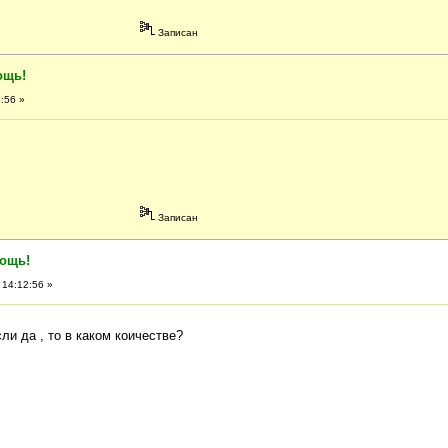
Записан
ощь!
:56 »
Записан
мощь!
 14:12:56 »
ли да , то в каком коичестве?