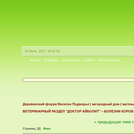
18 Июль, 2017, 15:11:32
ФОРУМ
ПОМОЩЬ
КАЛЕНДАРЬ
ВОЙТИ
РЕГИСТРАЦИЯ
Деревенский форум Веселое Подворье | загородный дом | частны
ВЕТЕРИНАРНЫЙ РАЗДЕЛ "ДОКТОР АЙБОЛИТ"
>
БОЛЕЗНИ КОРОВ
« предыдущая тема
Страниц: [
1
]
Вниз