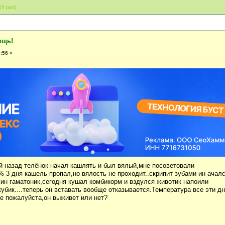
9 раз)
ощь!
:56 »
ей назад телёнок начал кашлять и был вялый,мне посоветовали
% 3 дня кашель пропал,но вялость не проходит..скрипит зубами ин ачал
ин гаматоник,сегодня кушал комбикорм и вздулся животик напоили
убик....теперь он вставать вообще отказывается.Температура все эти д
ите пожалуйста,он выживет или нет?