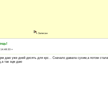
Записан
мощь!
 14:48:33 »
орм даю уже дней десять для крс... Сначало давала сухим,а потом стал
д,а так зцм даю