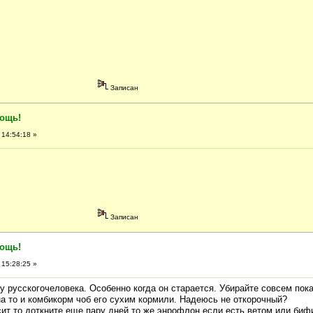
Записан
мощь!
 14:54:18 »
Записан
мощь!
 15:28:25 »
 у русскогочеловека. Особенно когда он старается. Убирайте совсем пока
на то и комбикорм чоб его сухим кормили. Надеюсь не откорочный?
ит то доткните еще пару дней то же энрофлон.если есть ветом или би