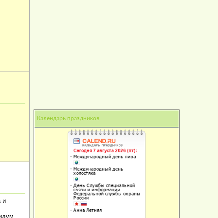
Календарь праздников
 и
фидум